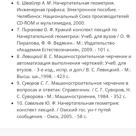
6.
Швайгер А. М
. Начертательная геометрия.
Инженерная графика: Электронное пособие. -
Челябинск: Национальный Союз производителей
CD-ROM и мультимедиа, 2000.
7.
Пиралова О. Ф
. Кракий конспект лекций по
Начертательной геометрии: Учеб. для вузов / О. Ф.
Пиралова, Ф. Ф. Ведякин.- М.: Издательство
«Академия Естествознания», 2009. - 101 с.
8.
Левицкий В. С
. Машиностроительное черчение и
автоматизация выполнения чертежей: Учеб. для
втузов. - 3-е изд., испр. и доп./ В. С. Левицкий. - М.:
Высш. шк.,1998. - 423 с.
9.
Суворов С. Г.
. Машиностроительное черчение в
вопросах и ответах: Справочник. / С. Г. Суворов, Н.
С. Суворова - М.: Машиностроение, 1984. - 352 с.
10.
Савельев Ю. Ф
. Начертательная геометрия:
конспект лекций. / Омский гос. ун-т путей
сообщения. - Омск, 2005. - 58 с.