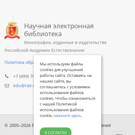
Научная электронная
библиотека
Монографии, изданные в издательстве
Российской Академии Естествознания
Политика обработки персональных данных
Мы используем файлы
cookies для улучшения
работы сайта. Оставаясь на
+7 (499) 705-72-30
нашем сайте, вы
edu@rae.ru
соглашаетесь с условиями
использования файлов
cookies. Чтобы ознакомиться
с нашей Политикой
использования файлов
cookie,
нажмите здесь
.
© 2005–2026 Российская академия естествознания
Я СОГЛАСЕН