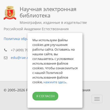
Научная электронная
библиотека
Монографии, изданные в издательстве
Российской Академии Естествознания
Политика обработки персональных данных
Мы используем файлы
cookies для улучшения
работы сайта. Оставаясь на
+7 (499) 705-72-30
нашем сайте, вы
edu@rae.ru
соглашаетесь с условиями
использования файлов
cookies. Чтобы ознакомиться
с нашей Политикой
использования файлов
cookie,
нажмите здесь
.
© 2005–2026 Российская академия естествознания
Я СОГЛАСЕН
Toggle
navigat