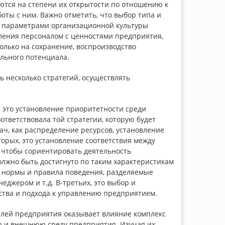
аются на степени их открытости по отношению к
ты с ним. Важно отметить, что выбор типа и
с параметрами организационной культуры
вления персоналом с ценностями предприятия,
только на сохранение, воспроизводство
ального потенциала.
 несколько стратегий, осуществлять
 это установление приоритетности среди
ответствовала той стратегии, которую будет
ач, как распределение ресурсов, установление
орых, это установление соответствия между
 чтобы сориентировать деятельность
лжно быть достигнуто по таким характеристикам
я, нормы и правила поведения, разделяемые
еджером и т.д. В-третьих, это выбор и
ства и подхода к управлению предприятием.
елей предприятия оказывает влияние комплекс
 и внешнюю среду предприятия. Изучая их,