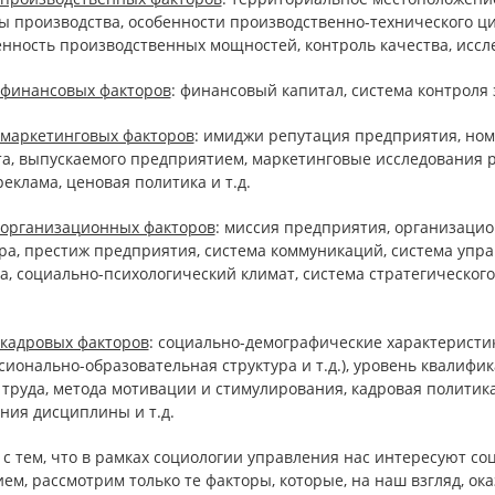
ы производства, особенности производственно-технического ц
нность производственных мощностей, контроль качества, иссле
 финансовых факторов
: финансовый капитал, система контроля 
 маркетинговых факторов
: имиджи репутация предприятия, ном
та, выпускаемого предприятием, маркетинговые исследования 
реклама, ценовая политика и т.д.
 организационных факторов
: миссия предприятия, организаци
ра, престиж предприятия, система коммуникаций, система упр
а, социально-психологический климат, система стратегическог
 кадровых факторов
: социально-демографические характеристик
ионально-образовательная структура и т.д.), уровень квалифи
труда, метода мотивации и стимулирования, кадровая политика
ния дисциплины и т.д.
и с тем, что в рамках социологии управления нас интересуют 
ем, рассмотрим только те факторы, которые, на наш взгляд, о