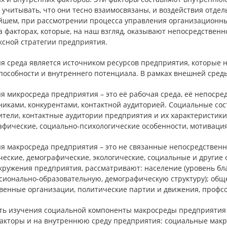
 учитывать, что они тесно взаимосвязаны, и воздействия отде
йшем, при рассмотрении процесса управления организационн
а факторах, которые, на наш взгляд, оказывают непосредстве
ксной стратегии предприятия.
я среда является источником ресурсов предприятия, которые 
пособности и внутреннего потенциала. В рамках внешней сред
я микросреда предприятия – это её рабочая среда, её непосре
никами, конкурентами, контактной аудиторией. Социальные со
ители, контактные аудитории предприятия и их характеристик
фические, социально-психологические особенности, мотивация
я макросреда предприятия – это не связанные непосредственно
ческие, демографические, экологические, социальные и другие
ружения предприятия, рассматривают: население (уровень бла
сионально-образовательную, демографическую структуру); общ
венные организации, политические партии и движения, профсо
ть изучения социальной компоненты макросреды предприятия за
акторы и на внутреннюю среду предприятия: социальные макр