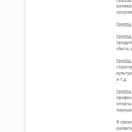
размер
загруже
Группа
Группа
продук
сбыта, 
Группа
структу
культур
и т.д.
Группа
професс
оплаты 
наруше
В связ
развити