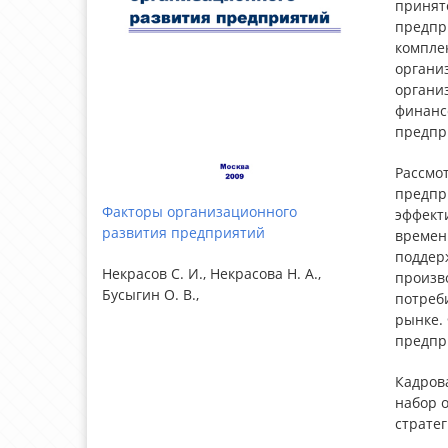
принято
предпр
компле
организ
органи
финансо
предпр
Рассмот
предпр
Факторы организационного
эффект
развития предприятий
времен
поддер
Некрасов С. И., Некрасова Н. А.,
произв
Бусыгин О. В.,
потреб
рынке.
предпр
Кадров
набор 
стратег