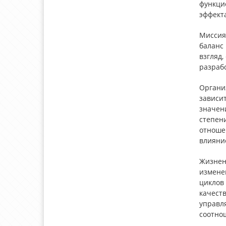
функци
эффект
Миссия
баланс
взгляд
разраб
Органи
зависи
значен
степен
отноше
влияние
Жизнен
измене
циклов
качест
управл
соотнош