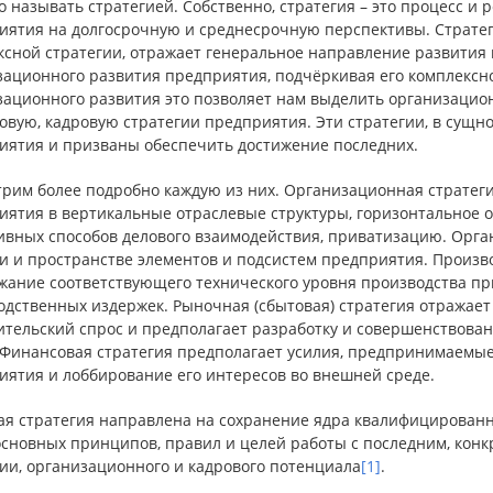
 называть стратегией. Собственно, стратегия – это процесс и
иятия на долгосрочную и среднесрочную перспективы. Стратег
ксной стратегии, отражает генеральное направление развития
ационного развития предприятия, подчёркивая его комплексно
зационного развития это позволяет нам выделить организацио
вую, кадровую стратегии предприятия. Эти стратегии, в сущно
иятия и призваны обеспечить достижение последних.
рим более подробно каждую из них. Организационная стратеги
иятия в вертикальные отраслевые структуры, горизонтальное 
ивных способов делового взаимодействия, приватизацию. Орган
и и пространстве элементов и подсистем предприятия. Произв
жание соответствующего технического уровня производства п
одственных издержек. Рыночная (сбытовая) стратегия отражае
ительский спрос и предполагает разработку и совершенствован
 Финансовая стратегия предполагает усилия, предпринимаемы
иятия и лоббирование его интересов во внешней среде.
ая стратегия направлена на сохранение ядра квалифицированн
основных принципов, правил и целей работы с последним, кон
ии, организационного и кадрового потенциала
[1]
.