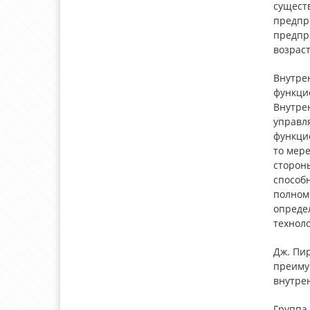
сущест
предпр
предпр
возраст
Внутрен
функци
Внутрен
управл
функци
то мер
сторон
способ
полном
опреде
техноло
Дж. Пи
преиму
внутре
Группа