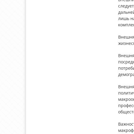
следует
дальне
лишь н
компле
Внешня
жизнес
Внешня
посред
потреб
демогра
Внешня
полити
макроок
профес
общест
Важнос
макроф