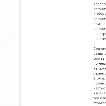
Кадров
органи
выбор 
органи
призна
органи
неразр
полити
Степен
развит
соотве
потенц
не мож
являет
этом а
промыш
частью
измене
той или
стратег