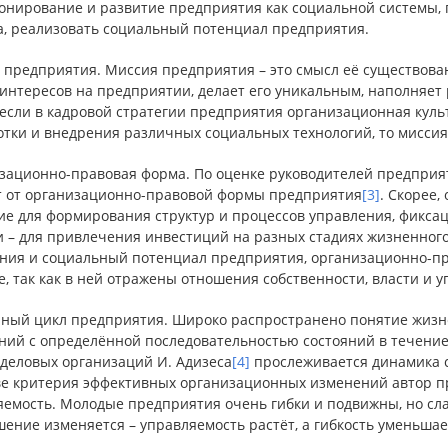
онирование и развитие предприятия как социальной системы, 
а, реализовать социальный потенциал предприятия.
 предприятия. Миссия предприятия – это смысл её существова
 интересов на предприятии, делает его уникальным, наполняет
, если в кадровой стратегии предприятия организационная кул
отки и внедрения различных социальных технологий, то миссия
зационно-правовая форма. По оценке руководителей предприят
т от организационно-правовой формы предприятия
[3]
. Скорее
ие для формирования структур и процессов управления, фикса
и – для привлечения инвестиций на разных стадиях жизненного
ния и социальный потенциал предприятия, организационно-пр
, так как в ней отражены отношения собственности, власти и 
ный цикл предприятия. Широко распространено понятие жизне
ний с определённой последовательностью состояний в течение
 деловых организаций И. Адизеса
[4]
прослеживается динамика с
ве критерия эффективных организационных изменений автор пр
яемость. Молодые предприятия очень гибки и подвижны, но сла
ение изменяется – управляемость растёт, а гибкость уменьшае