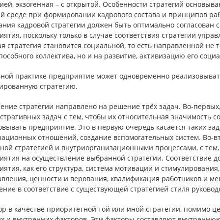
ией, экзогенная – с открытой. Особенности стратегий основыв
й среде при формировании кадрового состава и принципов рабо
ания кадровой стратегии должен быть оптимально согласован 
ятия, поскольку только в случае соответствия стратегии упра
я стратегия становится социальной, то есть направленной не 
особного коллектива, но и на развитие, активизацию его соци
ьной практике предприятие может одновременно реализовывать
ированную стратегию.
ение стратегии направлено на решение трёх задач. Во-первых,
тративных задач с тем, чтобы их относительная значимость со
вывать предприятие. Это в первую очередь касается таких зад
ационных отношений, создание вспомогательных систем. Во-вт
ной стратегией и внутриорганизационными процессами, с тем,
иятия на осуществление выбранной стратегии. Соответствие до
ятия, как его структура, система мотивации и стимулировани
вления, ценности и верования, квалификация работников и мен
ение в соответствие с существующей стратегией стиля руковод
ор в качестве приоритетной той или иной стратегии, помимо ц
х и внутренних факторов. Эти факторы составляют внутреннюю