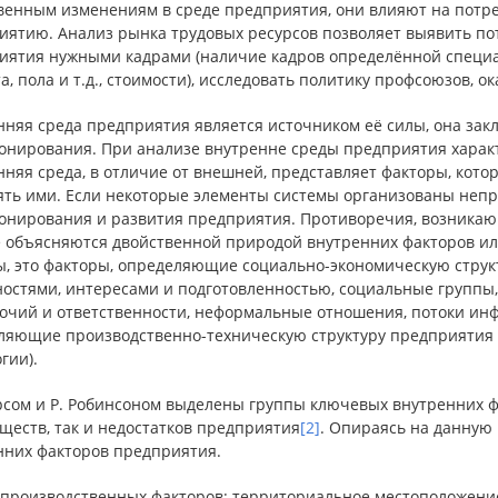
венным изменениям в среде предприятия, они влияют на потре
иятию. Анализ рынка трудовых ресурсов позволяет выявить п
иятия нужными кадрами (наличие кадров определённой специа
а, пола и т.д., стоимости), исследовать политику профсоюзов,
няя среда предприятия является источником её силы, она закл
онирования. При анализе внутренне среды предприятия характ
няя среда, в отличие от внешней, представляет факторы, кот
ять ими. Если некоторые элементы системы организованы непр
онирования и развития предприятия. Противоречия, возникающ
е объясняются двойственной природой внутренних факторов ил
ы, это факторы, определяющие социально-экономическую струк
ностями, интересами и подготовленностью, социальные группы
очий и ответственности, неформальные отношения, потоки инфо
ляющие производственно-техническую структуру предприятия (
гии).
рсом и Р. Робинсоном выделены группы ключевых внутренних фа
ществ, так и недостатков предприятия
[2]
. Опираясь на данную
нних факторов предприятия.
 производственных факторов
: территориальное местоположение