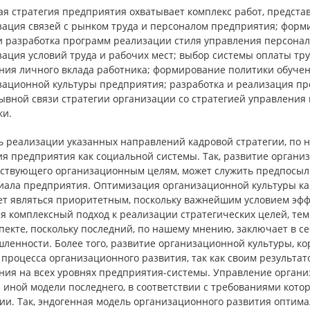
ая стратегия предприятия охватывает комплекс работ, предс
зация связей с рынком труда и персоналом предприятия; форм
и разработка программ реализации стиля управления персонал
зация условий труда и рабочих мест; выбор системы оплаты тр
ния личного вклада работника; формирование политики обучен
зационной культуры предприятия; разработка и реализация п
ывной связи стратегии организации со стратегией управлени
ки.
ь реализации указанных направлений кадровой стратегии, по 
ия предприятия как социальной системы. Так, развитие органи
тствующего организационным целям, может служить предпосыл
иала предприятия. Оптимизация организационной культуры как
ет являться приоритетным, поскольку важнейшим условием эф
ся комплексный подход к реализации стратегических целей, те
спекте, поскольку последний, по нашему мнению, заключает в 
ленности. Более того, развитие организационной культуры, ко
 процесса организационного развития, так как своим результа
ния на всех уровнях предприятия-системы. Управление орган
 иной модели последнего, в соответствии с требованиями кото
ии. Так, эндогенная модель организационного развития оптима