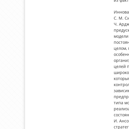
из факт
Иннова
С. М. С
Ч. Ардж
предус
модели 
постоя
целом,
особен
органи
целей 
широко
которы
контро
зависим
предпри
типа мо
реализ
состоя
И. Ансо
страте