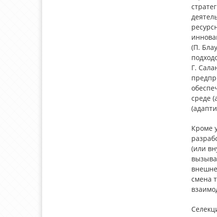
страте
деятел
ресурс
иннова
(П. Бла
подходо
Г. Сал
предпр
обеспе
среде (
(адапт
Кроме 
разрабо
(или в
вызыва
внешне
смена 
взаимо
Селекц