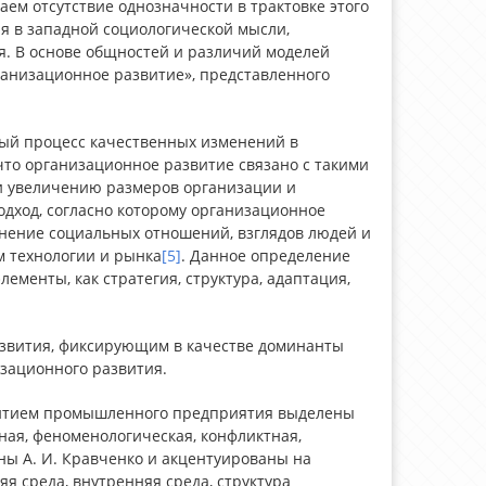
ем отсутствие однозначности в трактовке этого
ия в западной социологической мысли,
. В основе общностей и различий моделей
ганизационное развитие», представленного
ный процесс качественных изменений в
 что организационное развитие связано с такими
и увеличению размеров организации и
дход, согласно которому организационное
енение социальных отношений, взглядов людей и
м технологии и рынка
[5]
. Данное определение
ементы, как стратегия, структура, адаптация,
азвития, фиксирующим в качестве доминанты
зационного развития.
звитием промышленного предприятия выделены
ая, феноменологическая, конфликтная,
ы А. И. Кравченко и акцентуированы на
 среда, внутренняя среда, структура