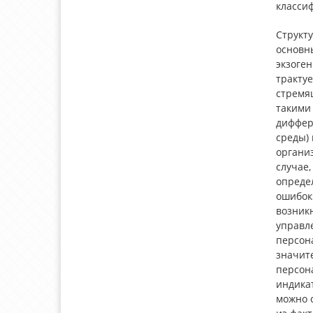
класси
Структу
основны
экзоге
трактуе
стремя
такими 
диффер
среды)
организ
случае,
опреде
ошибок»
возник
управл
персон
значит
персона
индика
можно 