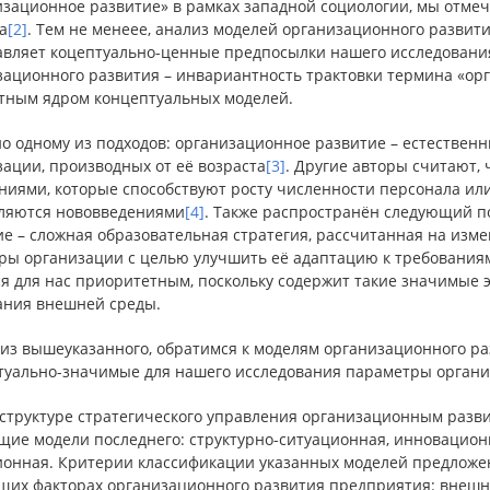
зационное развитие» в рамках западной социологии, мы отмеча
а
[2]
. Тем не менеее, анализ моделей организационного развит
авляет коцептуально-ценные предпосылки нашего исследования
зационного развития – инвариантность трактовки термина «ор
тным ядром концептуальных моделей.
но одному из подходов: организационное развитие – естествен
ации, производных от её возраста
[3]
. Другие авторы считают,
ниями, которые способствуют росту численности персонала ил
ляются нововведениями
[4]
. Также распространён следующий по
ие – сложная образовательная стратегия, рассчитанная на изм
уры организации с целью улучшить её адаптацию к требования
я для нас приоритетным, поскольку содержит такие значимые эл
ания внешней среды.
 из вышеуказанного, обратимся к моделям организационного р
туально-значимые для нашего исследования параметры органи
в структуре стратегического управления организационным ра
щие модели последнего: структурно-ситуационная, инновационн
ионная. Критерии классификации указанных моделей предложен
щих факторах организационного развития предприятия: внешняя