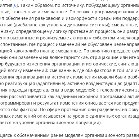
иятия
[6]
. Таким образом, по источнику, побуждающему органи
нные, экзогенные и смешанные. По логике программирования 
ип обеспечения равновесия и изоморфности среды или поддерж
ктные (дисбаланс как условная динамика системы); смешанны
анизму, определяющему логику протекания процесса, они раз
енно вызванные и реализуемые активным субъектом и являющи
 спонтанные, где процесс изменений не обусловлен целенапра
ацией какого-либо плана; смешанные. По влиянию предшествую
ний они разделены на волюнтаристские, отрицающие или иг
ор будущего изменения организации, и исторические, считающ
й логику изменений; смешанные, где оба фактора в той или и
ования организации на источник изменения модели были разбит
но реагирующая (адаптивные), активно воздействующая (адапт
ния подходы представлены в виде моделей: с телеологически з
ий рассматривается как заданный исходной программой активн
рограммирован и результат изменения описывается как продукт
ются оба фактора. По сфере протекания они разделены на фоку
урных изменений описывается на уровне единичных организаци
ается на уровне организационной популяции).
щаясь к обозначенным ранее моделям организационного развит