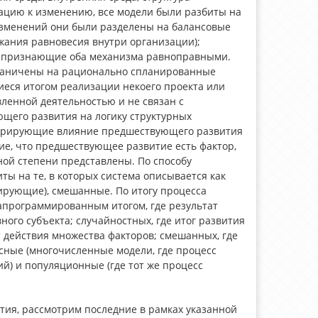
зацию к изменению, все модели были разбиты на
изменений они были разделены на балансовые
ания равновесия внутри организации);
е, признающие оба механизма равноправными.
граничены на рационально спланированные
еся итогом реализации некоего проекта или
вленной деятельностью и не связан с
щего развития на логику структурных
норирующие влияние предшествующего развития
ие, что предшествующее развитие есть фактор,
ной степени представлены. По способу
ы на те, в которых система описывается как
ирующие), смешанные. По итогу процесса
апрограммированным итогом, где результат
ого субъекта; случайностных, где итог развития
 действия множества факторов; смешанных, где
сные (многочисленные модели, где процесс
й) и популяционные (где тот же процесс
ия, рассмотрим последние в рамках указанной