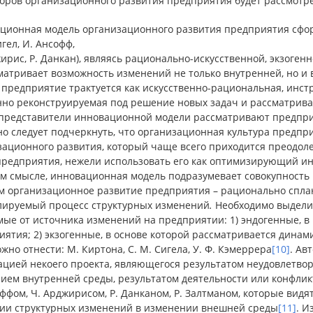
оров организационного развития предприятия будет рассмотрен
ционная модель организационного развития предприятия сформи
игел, И. Ансофф,
ирис, Р. Данкан), являясь рационально-искусственной, экзоген
матривает возможность изменений не только внутренней, но и
предприятие трактуется как искусственно-рациональная, инстр
нно реконструируемая под решение новых задач и рассматрив
 представители инновационной модели рассматривают предприя
но следует подчеркнуть, что организационная культура предпр
зационного развития, который чаще всего приходится преодоле
предприятия, нежели использовать его как оптимизирующий ин
м смысле, инновационная модель подразумевает совокупность 
м организационное развитие предприятия – рационально спла
лируемый процесс структурных изменений
.
Необходимо выделит
ые от источника изменений на предприятии: 1) эндогенные, в 
ятия; 2) экзогенные, в основе которой рассматривается дина
жно отнести: М. Киртона, С. М. Сигела, У. Ф. Кэмеррера
[10]
. Ав
ацией некоего проекта, являющегося результатом неудовлетво
нием внутренней среды, результатом деятельности или конфлик
ффом, Ч. Арджирисом, Р. Данканом, Р. Залтманом, которые вид
гии структурных изменений в изменении внешней среды
[11]
. И