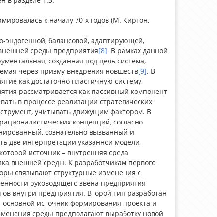
 в разделе 1.3.
ровалась к началу 70-х годов (М. Киртон,
но-эндогенной, балансовой, адаптирующей,
 внешней среды предприятия
[8]
. В рамках данной
ументальная, созданная под цель система,
аемая через призму внедрения новшеств
[9]
. В
тие как достаточно пластичную систему,
иятия рассматривается как пассивный компонент
вать в процессе реализации стратегических
струмент, учитывать движущим фактором. В
рационалистических концепций, согласно
нированный, сознательно вызванный и
ь две интерпретации указанной модели,
которой источник – внутренняя среда
мика внешней среды. К разработчикам первого
торы связывают структурные изменения с
рённости руководящего звена предприятия
тов внутри предприятия. Второй тип разработан
ят основной источник формирования проекта и
зменения среды предполагают выработку новой