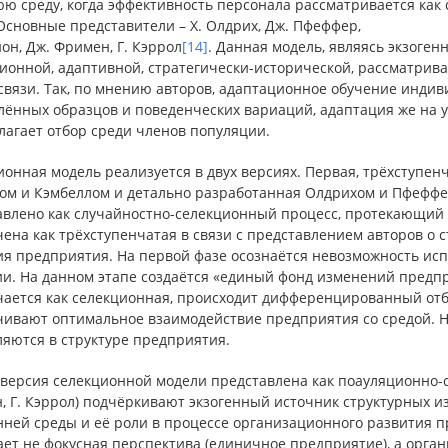
ю среду, когда эффективность персонала рассматривается как
Основные представители – Х. Олдрих, Дж. Пфеффер,
он, Дж. Фримен, Г. Кэррол
[14]
. Данная модель, являясь экзоген
ионной, адаптивной, стратегически-исторической, рассматрива
связи. Так, по мнению авторов, адаптационное обучение индив
лённых образцов и поведенческих вариаций, адаптация же на 
лагает отбор среди членов популяции.
онная модель реализуется в двух версиях. Первая, трёхступен
ом и Кэмбеллом и детально разработанная Олдрихом и Пфефф
авлено как случайностно-селекционный процесс, протекающий
ена как трёхступенчатая в связи с представлением авторов о
ия предприятия. На первой фазе осознаётся невозможность ис
ии. На данном этапе создаётся «единый фонд изменений предпр
чается как селекционная, происходит дифференцированный отбо
чивают оптимальное взаимодействие предприятия со средой. 
ляются в структуре предприятия.
версия селекционной модели представлена как поауляционно-с
, Г. Кэррол) подчёркивают экзогенный источник структурных и
нней среды и её роли в процессе организационного развития 
ет не фокусная перспектива (единичное предприятие), а орган