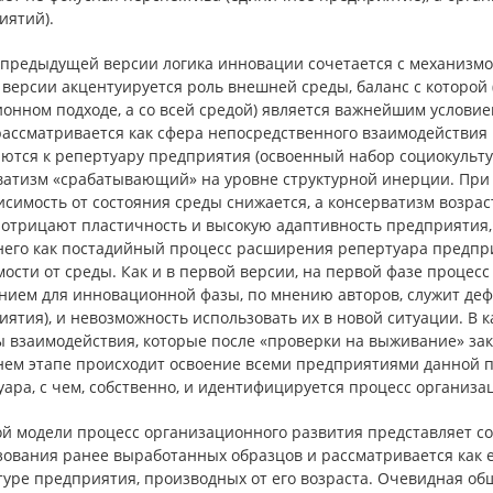
иятий).
 предыдущей версии логика инновации сочетается с механизмом
версии акцентуируется роль внешней среды, баланс с которой 
ионном подходе, а со всей средой) является важнейшим услови
рассматривается как сфера непосредственного взаимодействия
ются к репертуару предприятия (освоенный набор социокульт
ватизм «срабатывающий» на уровне структурной инерции. При э
исимость от состояния среды снижается, а консерватизм возрас
 отрицают пластичность и высокую адаптивность предприятия,
него как постадийный процесс расширения репертуара предпр
ости от среды. Как и в первой версии, на первой фазе процес
нием для инновационной фазы, по мнению авторов, служит деф
иятия), и невозможность использовать их в новой ситуации. В
ы взаимодействия, которые после «проверки на выживание» за
нем этапе происходит освоение всеми предприятиями данной п
ара, с чем, собственно, и идентифицируется процесс организ
ой модели процесс организационного развития представляет со
зования ранее выработанных образцов и рассматривается как 
туре предприятия, производных от его возраста. Очевидная об