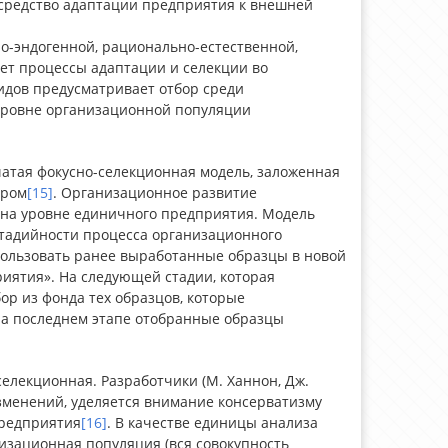
 средство адаптации предприятия к внешней
но-эндогенной, рационально-естественной,
ет процессы адаптации и селекции во
идов предусматривает отбор среди
уровне организационной популяции
чатая фокусно-селекционная модель, заложенная
ером
[15]
. Организационное развитие
 на уровне единичного предприятия. Модель
 стадийности процесса организационного
пользовать ранее выработанные образцы в новой
иятия». На следующей стадии, которая
р из фонда тех образцов, которые
На последнем этапе отобранные образцы
елекционная. Разработчики (М. Ханнон, Дж.
зменений, уделяется внимание консерватизму
предприятия
[16]
. В качестве единицы анализа
изационная популяция (вся совокупность