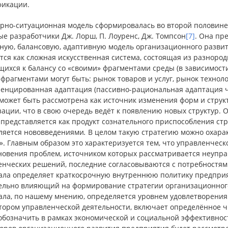
фикации.
рно-ситуационная модель сформировалась во второй половине 6
е разработчики Дж. Лорш, П. Лоуренс, Дж. Томпсон
[7]
. Она пр
нную, балансовую, адаптивную модель организационного развит
тся как сложная искусственная система, состоящая из разноро
щихся к балансу со «своими» фрагментами среды (в зависимост
фрагментами могут быть: рынок товаров и услуг, рынок техноло
енцированная адаптация (пассивно-рациональная адаптация 
 может быть рассмотрена как источник изменения форм и стру
ации, что в свою очередь ведёт к появлению новых структур. 
 представляется как продукт сознательного приспособления с
ляется нововведениями
.
В целом такую стратегию можно охара
. Главным образом это характеризуется тем, что управленческ
новения проблем, источником которых рассматривается неупра
енческих решений, последние согласовываются с потребностям
ала определяет краткосрочную внутреннюю политику предприят
ельно влияющий на формирование стратегии организационного
ла, по нашему мнению, определяется уровнем удовлетворения 
тором управленческой деятельности, включает определённое ч
обозначить в рамках экономической и социальной эффективност