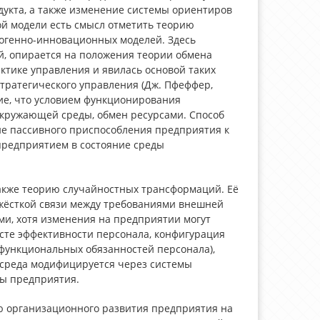
дукта, а также изменение системы ориентиров
ой модели есть смысл отметить теорию
зогенно-инновационных моделей. Здесь
, опирается на положения теории обмена
ктике управления и явилась основой таких
стратегического управления (Дж. Пфеффер,
ие, что условием функционирования
окружающей среды, обмен ресурсами. Способ
не пассивного приспособления предприятия к
 предприятием в состояние среды
также теорию случайностных трансформаций. Её
т жёсткой связи между требованиями внешней
и, хотя изменения на предприятии могут
ксте эффективности персонала, конфигурация
функциональных обязанностей персонала),
 среда модифицируется через системы
ры предприятия.
 организационного развития предприятия на