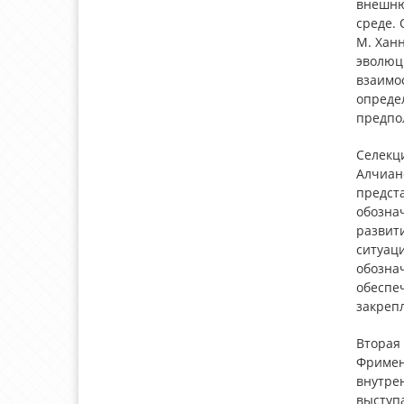
внешню
среде. 
М. Ханн
эволюц
взаимо
опреде
предпо
Селекци
Алчиан
предст
обознач
развит
ситуац
обозна
обеспе
закреп
Вторая 
Фримен
внутре
выступа