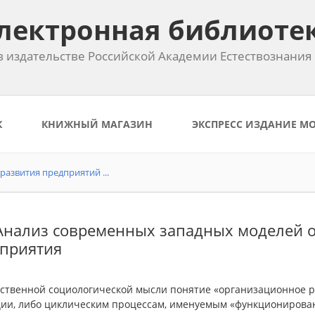
лектронная библиоте
 издательстве Российской Академии Естествознания
К
КНИЖНЫЙ МАГАЗИН
ЭКСПРЕСС ИЗДАНИЕ М
азвития предприятий ...
 Анализ современных западных моделей 
приятия
ественной социологической мысли понятие «организационное р
ции, либо циклическим процессам, именуемым «функционирова