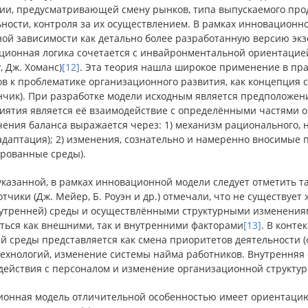
гии, предусматривающей смену рынков, типа выпускаемого про
ьности, контроля за их осуществлением. В рамках инновационн
ной зависимости как детально более разработанную версию эк
ционная логика сочетается с инвайронментальной ориентацией
у, Дж. Хоманс)
[12]
. Эта теория нашла широкое применение в пра
в к проблематике организационного развития, как концепция 
анчик). При разработке модели исходным является предположен
иятия является её взаимодействие с определёнными частями 
чения баланса выражается через: 1) механизм рационального, 
адаптация); 2) изменения, сознательно и намеренно вносимые
ированные среды).
указанной, в рамках инновационной модели следует отметить 
тчики (Дж. Мейер, Б. Роуэн и др.) отмечали, что не существуе
нутренней) среды и осуществлёнными структурными изменениям
ться как внешними, так и внутренними факторами
[13]
. В конте
й среды представляется как смена приоритетов деятельности (
технологий, изменение системы найма работников. Внутренняя
действия с персоналом и изменение организационной структу
ионная модель отличительной особенностью имеет ориентацию