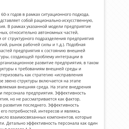
0-х годов в рамках ситуационного подхода,
едставляет собой рационально-искусственную,
ия. В рамках указанной модели предприятие
дных, относительно автономных частей,
и от структурного подразделения предприятия
гий, рынок рабочей силы и т.д.). Подобная
частей предприятия к состоянию внешней
ктуры, создающей проблему интеграции в
Организационное развитие предприятия, в таком
труктуры к требованиям внешней среды и
ктеризовать как стратегию «исправления
ое звено структуры включается на этапе
вляемая внешняя среда. На этапе внедрения
и персонала предприятия. Эффективность
ия, но не рассматривается как фактор,
 развития последнего. Эффективность
его потребностей, интересов и являясь
исло взаимосвязанных компонентов, которые
и. Детально эффективность персонала как один