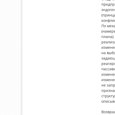
предпр
эндоге
(принц
конфли
По мех
(намер
плана);
реализ
измене
на выб
задающи
реагир
пассив
измене
изменен
не зап
призна
структ
описыв
Возвра