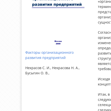
«органи
термин
предст
органи
сущнос
Соглас
организ
измене
опреде
Факторы организационного
развит
развития предприятий
структ
являетс
Некрасов С. И., Некрасова Н. А.,
требов
Бусыгин О. В.,
Исходя
концеп
Итак, 
следую
селекц
следую