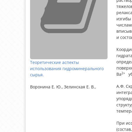
раство
тяжело
релакс
изгибы
числам
вписыва
и состо
Коорди
гидрата
опреде
Теоретические аспекты
поверх
использования гидроминерального
2+
Ва
убы
сырья.
А.Ф. С
Воронина Е. Ю., Зелинская Е. В.,
интегра
упоряд
структ
темпер
При исс
(состав