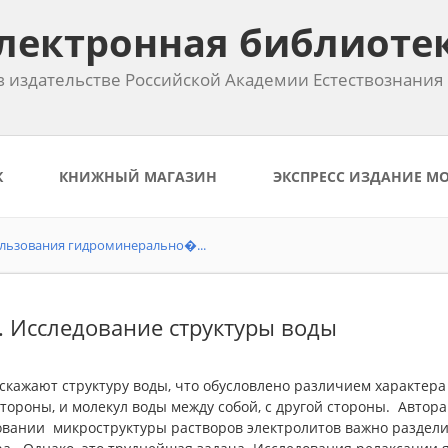
лектронная библиоте
 издательстве Российской Академии Естествознания
К
КНИЖНЫЙ МАГАЗИН
ЭКСПРЕСС ИЗДАНИЕ М
ользования гидроминерально�...
4. Исследование структуры воды
кажают структуру воды, что обусловлено различием харак­тера
тороны, и молекул воды между собой, с другой стороны.
Автора
овании микроструктуры растворов электролитов важно разделит