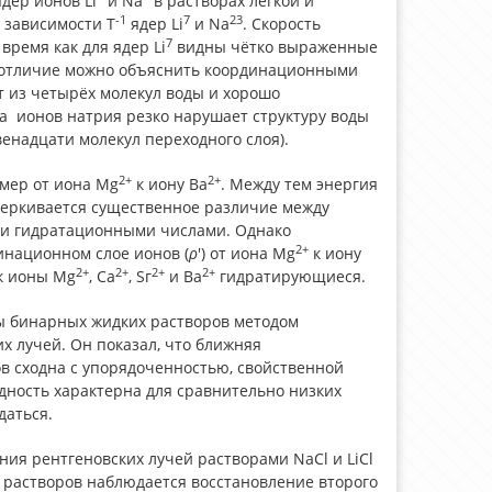
дер ионов Li
и Na
в растворах лёгкой и
-1
7
23
 зависимости Т
ядер Li
и Na
. Скорость
7
время как для ядер Li
видны чётко выраженные
е отличие можно объяснить координационными
т из четырёх молекул воды и хорошо
ка ионов натрия резко нарушает структуру воды
двенадцати молекул переходного слоя).
2+
2+
мер от иона Мg
к иону Ва
. Между тем энергия
ерки­вается существенное различие между
и гидратационными числами. Однако
2+
инационном слое ионов (
ρ
') от иона Мg
к иону
2+
2+
2+
2+
ак ионы Мg
, Са
, Sг
и Ва
гидратирующиеся.
ы бинарных жидких растворов мето­дом
х лучей. Он показал, что ближняя
в сходна с упорядоченностью, свойственной
дность характерна для сравнительно низких
даться.
ия рентге­новских лучей растворами NаСl и LiСl
их растворов наблюдается восстановление второго