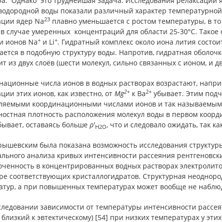
ра. Однако это труднейшая задача. Исследования релаксации я
водородной воды показали различный характер температурной
23
ации ядер Na
плавно уменьшается с ростом температуры, в то 
 в случае умеренных концентраций для области 25-30°С. Тако
+
+
и ионов Na
и Li
. Гидратный комплекс около иона лития состои
ется в подобную структуру воды. Напротив, гидратная оболоч
ит из двух слоёв (шести молекул, сильно связанных с ионом, и 
национные числа ионов в водных растворах возрастают, напри
2+
2+
ции этих ионов, как известно, от
М
g
к Ва
убывает. Этим подч
ляемыми координационными числами ионов и так называемым
ностная плотность расположения молекул воды в первом коорд
ва­ет, оставаясь больше
ρ
'
, что и следовало ожидать, так к
H
2
O
крышевским была показана возможность ис­следования структур
льного анализа кривых интенсивности рассея­ния рентгеновски
оченность в концентрированных водных растворах электролито
уре соответствующих кристаллогидратов. Структурная неодноро
атур, а при повышенных температурах может вообще не наблю
ледовании зависи­мости от температуры интенсивности рассеян
, близкий к эвтектическому) [54] при низких температурах у эт