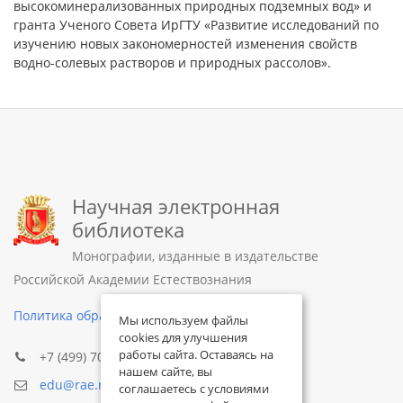
высокоминерализованных природных подземных вод» и
гранта Ученого Совета ИрГТУ «Развитие исследований по
изучению новых закономерностей изменения свойств
водно-солевых растворов и природных рассолов».
Научная электронная
библиотека
Монографии, изданные в издательстве
Российской Академии Естествознания
Политика обработки персональных данных
Мы используем файлы
cookies для улучшения
работы сайта. Оставаясь на
+7 (499) 705-72-30
нашем сайте, вы
edu@rae.ru
соглашаетесь с условиями