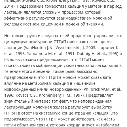
кальции (Kovacs C.S., Kronenberg H.M., 1997; Kovacs, C.S.,
2014). Поддержание гомеостаза кальция у матери в период
лактации является сложным процессом, который
эффективно регулируется взаимодействием молочной
железы с костной, кишечной и почечной тканями.
Несколько групп исследователей продемонстрировали, что
циркулирующие уровни ПТГрП повышаются во время
лактации (VanHouten J.N., Wysolmerski J.J. 2003; Lippuner K.
et al., 1996; Yamamoto M. et al., 1991; Dobnig H. et al., 1995) и
было высказано предположение, что ПТГрП может
способствовать мобилизации скелетных запасов кальция в
течение этого времени. Также было высказано
предположение, что ПТГрП в молоке может оказывать
влияние на метаболизм кальция в кишечнике
новорожденных и/или новорожденных (Philbrick W.M. et al.,
1996; Kovacs C.S., Kronenberg H.M., 1997). Представляет
значительный интерес тот факт, что неповрежденная
лактирующая молочная железа регулирует выработку
ПТГрП в ответ на системную концентрацию кальция. Это
подразумевает, что ПТГрП может действовать как часть
петли обратной связи, которая координирует метаболизм