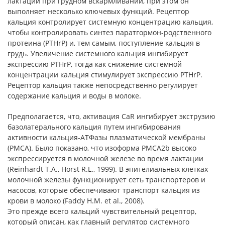
лактации при грудном вскармливании, при этом он
выполняет несколько ключевых функций. Рецептор
кальция контролирует системную концентрацию кальция,
чтобы контролировать синтез паратгормон-родственного
протеина (PTHrP) и, тем самым, поступление кальция в
грудь. Увеличение системного кальция ингибирует
экспрессию PTHrP, тогда как снижение системной
концентрации кальция стимулирует экспрессию PTHrP.
Рецептор кальция также непосредственно регулирует
содержание кальция и воды в молоке.
Предполагается, что, активация CaR ингибирует экструзию
базолатерального кальция путем ингибирования
активности кальция-АТФазы плазматической мембраны
(PMCA). Было показано, что изоформа PMCA2b высоко
экспрессируется в молочной железе во время лактации
(Reinhardt T.A., Horst R.L., 1999). В эпителиальных клетках
молочной железы функционирует сеть транспортеров и
насосов, которые обеспечивают транспорт кальция из
крови в молоко (Faddy H.M. et al., 2008).
Это прежде всего кальций чувствительный рецептор,
который описан, как главный регулятор системного