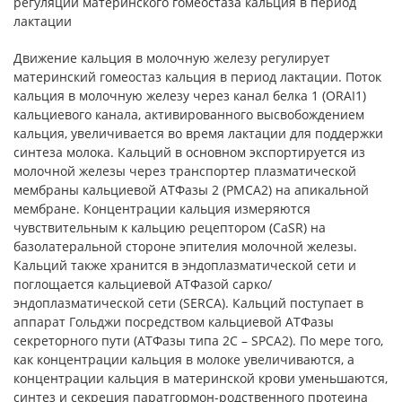
регуляции материнского гомеостаза кальция в период
лактации
Движение кальция в молочную железу регулирует
материнский гомеостаз кальция в период лактации. Поток
кальция в молочную железу через канал белка 1 (ORAI1)
кальциевого канала, активированного высвобождением
кальция, увеличивается во время лактации для поддержки
синтеза молока. Кальций в основном экспортируется из
молочной железы через транспортер плазматической
мембраны кальциевой АТФазы 2 (РМСА2) на апикальной
мембране. Концентрации кальция измеряются
чувствительным к кальцию рецептором (CaSR) на
базолатеральной стороне эпителия молочной железы.
Кальций также хранится в эндоплазматической сети и
поглощается кальциевой АТФазой сарко/
эндоплазматической сети (SERCA). Кальций поступает в
аппарат Гольджи посредством кальциевой АТФазы
секреторного пути (АТФазы типа 2С – SPCA2). По мере того,
как концентрации кальция в молоке увеличиваются, а
концентрации кальция в материнской крови уменьшаются,
синтез и секреция паратгормон-родственного протеина