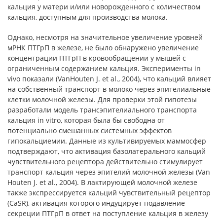
кальция у матери и/или новорожденного с количеством
кальция, доступным для производства молока.
Однако, несмотря на значительное увеличение уровней
мРНК ПТГрП в железе, не было обнаружено увеличение
концентрации ПТГрП в кровообращении у мышей с
ограниченным содержанием кальция. Эксперименты in
vivo показали (VanHouten J. et al., 2004), что кальций влияет
на собственный транспорт в молоко через эпителиальные
клетки молочной железы. Для проверки этой гипотезы
разработали модель трансэпителиального транспорта
кальция in vitro, которая была бы свободна от
потенциально смешанных системных эффектов
гипокальциемии. Данные из культивируемых маммосфер
подтверждают, что активация базолатерального кальций
чувствительного рецептора действительно стимулирует
транспорт кальция через эпителий молочной железы (Van
Houten J. et al., 2004). В лактирующей молочной железе
также экспрессируется кальций чувствительный рецептор
(CaSR), активация которого индуцирует подавление
секреции ПТГрП в ответ на поступление кальция в железу