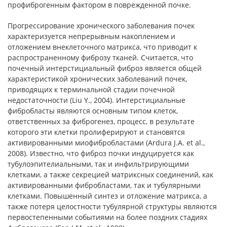
профиброгенным фактором в поврежденной почке.
Прогрессирование хронического заболевания почек
характеризуется непрерывным накоплением и
отложением внеклеточного матрикса, что приводит к
распространенному фиброзу тканей. Считается, что
почечный интерстициальный фиброз является общей
характеристикой хронических заболеваний почек,
приводящих к терминальной стадии почечной
недостаточности (Liu Y., 2004). Интерстициальные
фибробласты являются основным типом клеток,
ответственных за фиброгенез, процесс, в результате
которого эти клетки пролиферируют и становятся
активированными миофибробластами (Ardura J.A. et al.,
2008). Известно, что фиброз почки индуцируется как
тубулоэпителиальными, так и инфильтрирующими
клетками, а также секрецией матриксных соединений, как
активированными фибробластами, так и тубулярными
клетками. Повышенный синтез и отложение матрикса, а
также потеря целостности тубулярной структуры являются
первостепенными событиями на более поздних стадиях