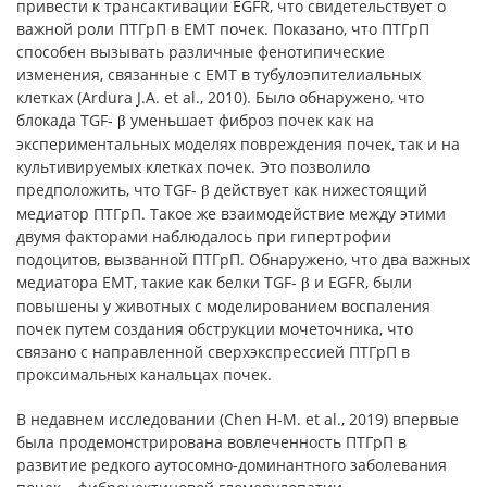
привести к трансактивации EGFR, что свидетельствует о
важной роли ПТГрП в EMT почек. Показано, что ПТГрП
способен вызывать различные фенотипические
изменения, связанные с EMT в тубулоэпителиальных
клетках (Ardura J.A. et al., 2010). Было обнаружено, что
блокада TGF-
уменьшает фиброз почек как на
β
экспериментальных моделях повреждения почек, так и на
культивируемых клетках почек. Это позволило
предположить, что TGF-
действует как нижестоящий
β
медиатор ПТГрП. Такое же взаимодействие между этими
двумя факторами наблюдалось при гипертрофии
подоцитов, вызванной ПТГрП. Обнаружено, что два важных
медиатора EMT, такие как белки TGF-
и EGFR, были
β
повышены у животных с моделированием воспаления
почек путем создания обструкции мочеточника, что
связано с направленной сверхэкспрессией ПТГрП в
проксимальных канальцах почек.
В недавнем исследовании (Chen H-M. et al., 2019) впервые
была продемонстрирована вовлеченность ПТГрП в
развитие редкого аутосомно-доминантного заболевания