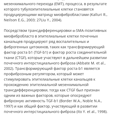
мезенхимального перехода (EMT), процесса, в результате
которого тубулоэпителиальные клетки становятся
продуцирующими матрицу миофибробластами (Kalluri R.,
Neilson E.G., 2003; 27Liu Y., 2004).
Посредством трансдифференцировки
-SMA-позитивных
α
миофибробласто в эпителиальные клетки почечных
канальцев продуцируют ряд воспалительных и
фиброгенных цитокинов, таких как трансформирующий
фактор роста b1 (TGF-b1) и фактор роста соединительной
ткани (CTGF), которые участвуют в дальнейшем развитии
почечного интерстициального фиброза (Abbate M. et al.,
2002). Трансформирующий фактор роста-b1 является
профиброзным регулятором, который может
стимулировать эпителиальные клетки канальцев к
прохождению эпителиальной мезенхимальной
трансдифференцировки, тогда как CTGF был признан
одним из важных факторов, которые опосредуют
фиброзную активность TGF-b1 (Border W.A., Noble N.A.,
1997) и как общий фактор, участвующий в развитии
почечного интерстициального фиброза (Ito Y. et al., 1998).