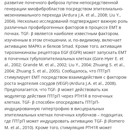
развитие почечного фиброза путем непосредственной
генерации миофибробластов посредством эпителиально-
мезенхимального перехода (Ardura J.A. et al., 2008; Liu Y.,
2004). Несколько исследований подтверждают важную роль
различных профиброгенных факторов в процессе EMT в
почках. TGF-
является наиболее известным фактором,
β
изученным в этом отношении, и, по-видимому, включает
активацию MAPKs и белков Smad. Кроме того, активация
тирозинкиназы рецептора EGF (EGFR) может запускать EMT
в почечных тубулоэпителиальных клетках (Gore-Hyer E. et
al., 2002; Grande M. et al., 2002; Liu Y., 2004; Zhuang S. et al.,
2004; Zhuang S. et al., 2005). Сообщалось, что ПТГрП
стимулирует EMT посредством взаимодействия с фактором
роста эндотелия сосудов (VEGF) (Ardura J.A. et al., 2008).
Предполагается, что TGF-
может действовать как
β
модулятор действия ПТГрП через PTH1R в почечных
клетках. TGF-
способен опосредовать ПТГрП-
β
индуцированную гипертрофию в висцеральных
эпителиальных клетках почечных клубочков – подоцитах,
где ПТГрП может индуцировать активацию TGF-
(Romero
β
M. et al., 2010). Кроме того, стимуляция PTH1R может