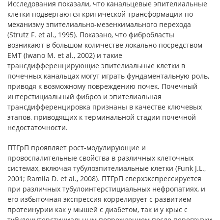
Исследования показали, что канальцевые эпителиальные
клетки подвергаются критической трансформации по
механизму эпителиально-мезенхимального перехода
(Strutz F. et al., 1995). Показано, что фибробласты
возникают в большом количестве локально посредством
EMT (Iwano M. et al., 2002) и такие
трансдифференцирующие эпителиальные клетки в
почечных канальцах могут играть фундаментальную роль,
приводя к возможному повреждению почек. Почечный
интерстициальный фиброз и эпителиальная
трансдифференцировка признаны в качестве ключевых
этапов, приводящих к терминальной стадии почечной
недостаточности.
ПТГрП проявляет рост-модулирующие и
провоспалительные свойства в различных клеточных
системах, включая тубулоэпителиальные клетки (Funk J.L.,
2001; Ramila D. et al., 2008). ПТГрП сверхэкспрессируется
при различных тубулоинтерстициальных нефропатиях, и
его избыточная экспрессия коррелирует с развитием
протеинурии как у мышей с диабетом, так и у крыс с
тубулоинтерстициальным повреждением после перегрузки