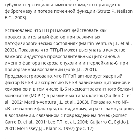
тубулоинтерстициальными клетками, что приводит к
фиброгенезу и потере почечной функции (Strutz F., Neilson
E.G., 2003).
Установлено что ПТГрП может действовать как
провоспалительный фактор при различных
патофизиологических состояниях (Martin-Ventura J.L. et al.,
2003). Показано, что ПТГрП может выступать в качестве
важного индуктора провоспалительных цитокинов, а
именно фактора некроза опухоли и интерлейкина-6, при
полиорганном воспалении (Funk J.L., 2001).
Продемонстрировано, что ПТГрП активирует ядерный
фактор NF-kB и экспрессию NF-kB-зависимых цитокинов и
хемокинов и в том числе IL-6 и хемоаттрактантного белка-1
моноцитов (MCP-1) в различных типах клеток (Guillen C. et
al., 2002; Martin-Ventura J.L. et al., 2003). Показано, что NF-
B -связанные факторы, по-видимому, играют важную роль
κ
в воспалении, связанном с повреждением почек (Gomez-
Garre D. et al., 2001; Lee F.T. et al., 2004; Guijarro C., Egido J.
2001; Morrissey J.J., Klahr S. 1997) (рис. 17).