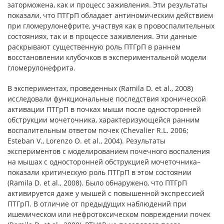
заторможена, как и процесс заживления. Эти результаты
показали, что ПТГрП обладает антиномическим действием
при гломерулонефрите, участвуя как в провоспалительных
состояниях, так и в процессе заживления. Эти данные
раскрывают существенную роль ПТГрП в раннем
восстановлении клубочков в экспериментальной модели
гломерулонефрита.
В экспериментах, проведенных (Ramila D. et al., 2008)
исследовали функциональные последствия хронической
активации ПТГрП в почках мыши после односторонней
обструкции мочеточника, характеризующейся ранним
воспалительным ответом почек (Chevalier R.L. 2006;
Esteban V., Lorenzo O. et al., 2004). Результаты
экспериментов с моделированием почечного воспаления
на мышах с односторонней обструкцией мочеточника–
показали критическую роль ПТГрП в этом состоянии
(Ramila D. et al., 2008). Было обнаружено, что ПТГрП
активируется даже у мышей с повышенной экспрессией
ПТГрП. В отличие от предыдущих наблюдений при
ишемическом или нефротоксическом повреждении почек