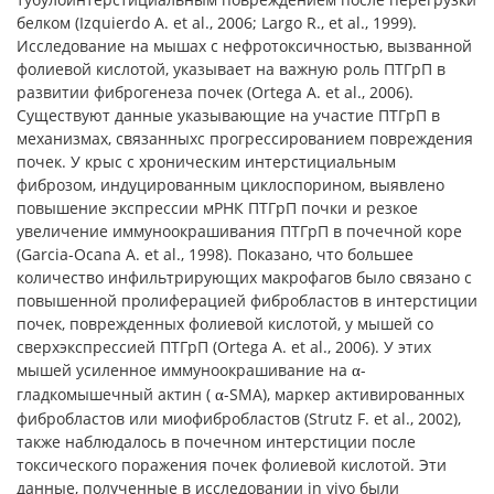
белком (Izquierdo A. et al., 2006; Largo R., et al., 1999).
Исследование на мышах с нефротоксичностью, вызванной
фолиевой кислотой, указывает на важную роль ПТГрП в
развитии фиброгенеза почек (Ortega A. et al., 2006).
Существуют данные указывающие на участие ПТГрП в
механизмах, связанныхс прогрессированием повреждения
почек. У крыс с хроническим интерстициальным
фиброзом, индуцированным циклоспорином, выявлено
повышение экспрессии мРНК ПТГрП почки и резкое
увеличение иммуноокрашивания ПТГрП в почечной коре
(Garcia-Ocana A. et al., 1998). Показано, что большее
количество инфильтрирующих макрофагов было связано с
повышенной пролиферацией фибробластов в интерстиции
почек, поврежденных фолиевой кислотой, у мышей со
сверхэкспрессией ПТГрП (Ortega A. et al., 2006). У этих
мышей усиленное иммуноокрашивание на
-
α
гладкомышечный актин (
-SMA), маркер активированных
α
фибробластов или миофибробластов (Strutz F. et al., 2002),
также наблюдалось в почечном интерстиции после
токсического поражения почек фолиевой кислотой. Эти
данные, полученные в исследовании in vivo были