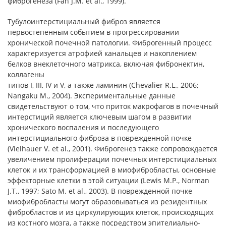
фиброгенеза (Fan J.M. et al., 1999).
Тубулоинтерстициальный фиброз является
первостепенным событием в прогрессировании
хронической почечной патологии. Фиброгенный процесс
характеризуется атрофией канальцев и накоплением
белков внеклеточного матрикса, включая фибронектин,
коллагены
типов I, III, IV и V, а также ламинин (Chevalier R.L., 2006;
Nangaku M., 2004). Экспериментальные данные
свидетельствуют о том, что приток макрофагов в почечный
интерстиций является ключевым шагом в развитии
хронического воспаления и последующего
интерстициального фиброза в поврежденной почке
(Vielhauer V. et al., 2001). Фиброгенез также сопровождается
увеличением пролиферации почечных интерстициальных
клеток и их трансформацией в миофибробласты, основные
эффекторные клетки в этой ситуации (Lewis M.P., Norman
J.T., 1997; Sato M. et al., 2003). В поврежденной почке
миофибробласты могут образовываться из резидентных
фибробластов и из циркулирующих клеток, происходящих
из костного мозга, а также посредством эпителиально-