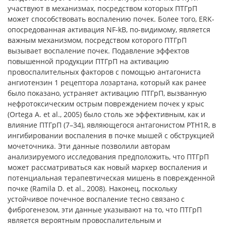
участвуют в механизмах, посредством которых ПТГрП
может способствовать воспалению почек. Более того, ERK-
опосредованная активация NF-kB, по-видимому, является
важным механизмом, посредством которого ПТГрП
вызывает воспаление почек. Подавление эффектов
повышенной продукции ПТГрП на активацию
провоспалительных факторов с помощью антагониста
ангиотензин 1 рецептора лозартана, который как ранее
было показано, устраняет активацию ПТГрП, вызванную
нефротоксическим острым повреждением почек у крыс
(Ortega A. et al., 2005) было столь же эффективным, как и
влияние ПТГрП (7–34), являющегося антагонистом PTH1R, в
ингибировании воспаления в почке мышей с обструкцией
мочеточника. Эти данные позволили авторам
анализируемого исследования предположить, что ПТГрП
может рассматриваться как новый маркер воспаления и
потенциальная терапевтическая мишень в поврежденной
почке (Ramila D. et al., 2008). Наконец, поскольку
устойчивое почечное воспаление тесно связано с
фиброгенезом, эти данные указывают на то, что ПТГрП
является вероятным провоспалительным и