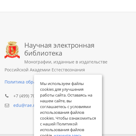
Научная электронная
библиотека
Монографии, изданные в издательстве
Российской Академии Естествознания
Политика обработки персональных данных
Мы используем файлы
cookies для улучшения
работы сайта. Оставаясь на
+7 (499) 705-72-30
нашем сайте, вы
edu@rae.ru
соглашаетесь с условиями
использования файлов
cookies. Чтобы ознакомиться
с нашей Политикой
использования файлов
cookie,
нажмите здесь
.