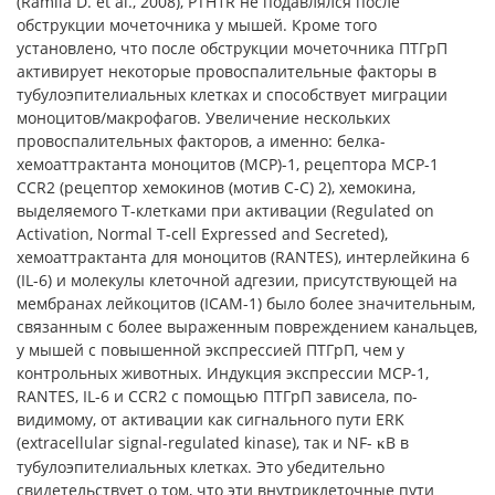
(Ramila D. et al., 2008), PTH1R не подавлялся после
обструкции мочеточника у мышей. Кроме того
установлено, что после обструкции мочеточника ПТГрП
активирует некоторые провоспалительные факторы в
тубулоэпителиальных клетках и способствует миграции
моноцитов/макрофагов. Увеличение нескольких
провоспалительных факторов, а именно: белка-
хемоаттрактанта моноцитов (МСР)-1, рецептора МСР-1
CCR2 (рецептор хемокинов (мотив С-С) 2), хемокина,
выделяемого T-клетками при активации (Regulated on
Activation, Normal T-cell Expressed and Secreted),
хемоаттрактанта для моноцитов (RANTES), интерлейкина 6
(IL-6) и молекулы клеточной адгезии, присутствующей на
мембранах лейкоцитов (ICAM-1) было более значительным,
связанным с более выраженным повреждением канальцев,
у мышей с повышенной экспрессией ПТГрП, чем у
контрольных животных. Индукция экспрессии MCP-1,
RANTES, IL-6 и CCR2 с помощью ПТГрП зависела, по-
видимому, от активации как сигнального пути ERK
(extracellular signal-regulated kinase), так и NF-
B в
κ
тубулоэпителиальных клетках. Это убедительно
свидетельствует о том, что эти внутриклеточные пути