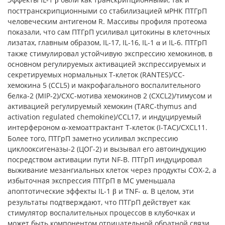
β
посттранскрипционными со стабилизацией мРНК ПТГрП
человеческим антигеном R. Массивы профиля протеома
показали, что сам ПТГрП усиливал цитокины в клеточных
лизатах, главным образом, IL-17, IL-16, IL-1
и IL-6. ПТГрП
α
также стимулировал устойчивую экспрессию хемокинов, в
основном регулируемых активацией экспрессируемых и
секретируемых нормальных Т-клеток (RANTES)/CC-
хемокина 5 (CCL5) и макрофагального воспалительного
белка-2 (MIP-2)/CXC-мотива хемокинов 2 (CXCL2)/тимусом и
активацией регулируемый хемокин (TARC-thymus and
activation regulated chemokine)/CCL17, и индуцируемый
интерфероном
-хемоаттрактант Т-клеток (I-TAC)/CXCL11.
α
Более того, ПТГрП заметно усиливал экспрессию
циклооксигеназы-2 (ЦОГ-2) и вызывал его автоиндукцию
посредством активации пути NF-B. ПТГрП индуцировал
выживание мезангиальных клеток через продукты COX-2, а
избыточная экспрессия ПТГрП в MC уменьшала
апоптотические эффекты IL-1
и TNF-
. В целом, эти
β
α
результаты подтверждают, что ПТГрП действует как
стимулятор воспалительных процессов в клубочках и
может быть компонентом отрицательной обратной связи,