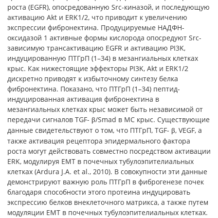
роста (EGFR), опосредованную Src-киназой, и последующую
активацию Akt и ERK1/2, что приводит к увеличению
экспрессии фибронектина. Продуцируемые НАДФН-
оксидазой 1 активные формы кислорода опосредуют Src-
зависимую трансактивацию EGFR и активацию PI3K,
индуцированную ПТГрП (1–34) в мезангиальных клетках
крыс. Как нижестоящие эффекторы PI3K, Akt и ERK1/2
дискретно приводят к избыточному синтезу белка
фибронектина. Показано, что ПТГрП (1–34) пептид-
индуцированная активация фибронектина в
мезангиальных клетках крыс может быть независимой от
передачи сигналов TGF-
/Smad в MC крыс. Существующие
β
данные свидетельствуют о том, что ПТГрП, TGF-
, VEGF, а
β
также активация рецептора эпидермального фактора
роста могут действовать совместно посредством активации
ERK, модулируя EMT в почечных тубулоэпителиальных
клетках (Ardura J.A. et al., 2010). В совокупности эти данные
демонстрируют важную роль ПТГрП в фиброгенезе почек
благодаря способности этого протеина индуцировать
экспрессию белков внеклеточного матрикса, а также путем
модуляции EMT в почечных тубулоэпителиальных клетках.