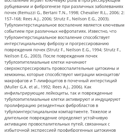
Воспаление играет ключевую роль в прогрессирующем
рубцевании и фиброгенезе при различных заболеваниях
почек (Remuzzi G., Bertani T.N., 1998; Chevalier R.L., 2006; 2:
157–168; Rees A.J., 2006; Strutz F., Neilson E.G., 2003).
Тубулоинтерстициальное воспаление является ключевым
событием при различных нефропатиях. Известно, что
тубулоинтерстициальное воспаление способствует
интерстициальному фиброзу и прогрессированию
повреждения почек (Strutz F., Neilson E.G., 1994; Strutz F.,
Neilson E.G., 2003). После повреждения почек
тубулоэпителиальные клетки начинают
сверхэкспрессировать провоспалительные цитокины и
хемокины, которые способствуют миграции моноцитов/
макрофагов и Т-лимфоцитов в почечный интерстиций
(Muller G.A. et al., 1992; Rees A.J., 2006). Как
инфильтрирующие лейкоциты, так и поврежденные
тубулоэпителиальные клетки активируют и индуцируют
пролиферацию резидентных фибробластов в
тубулоинтерстициальном компартменте. Тяжелое и
длительное повреждение определяет устойчивую
активацию провоспалительных путей, связанных с
избыточной экспрессией профиброгенных цитокинов