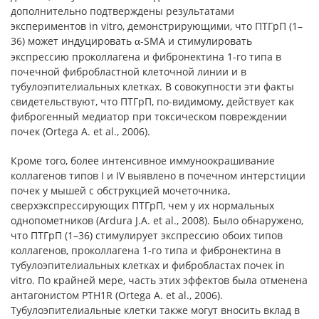
дополнительно подтверждены результатами
экспериментов in vitro, демонстрирующими, что ПТГрП (1–
36) может индуцировать
-SMA и стимулировать
α
экспрессию проколлагена и фибронектина 1-го типа в
почечной фибробластной клеточной линии и в
тубулоэпителиальных клетках. В совокупности эти факты
свидетельствуют, что ПТГрП, по-видимому, действует как
фиброгенный медиатор при токсическом повреждении
почек (Ortega A. et al., 2006).
Кроме того, более интенсивное иммуноокрашивание
коллагенов типов I и IV выявлено в почечном интерстиции
почек у мышей с обструкцией мочеточника,
сверхэкспрессирующих ПТГрП, чем у их нормальных
однопометников (Ardura J.A. et al., 2008). Было обнаружено,
что ПТГрП (1–36) стимулирует экспрессию обоих типов
коллагенов, проколлагена 1-го типа и фибронектина в
тубулоэпителиальных клетках и фибробластах почек in
vitro. По крайней мере, часть этих эффектов была отменена
антагонистом PTH1R (Ortega A. et al., 2006).
Тубулоэпителиальные клетки также могут вносить вклад в