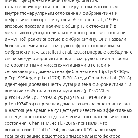
почек – фибронектиновой гломерулопатии,
характеризующегося прогрессирующим массивным
внутригломерулярным отложением фибронектина и
нефротической протеинурией. Assmann et al., (1995)
впервые показали наличие обширных отложений в
мезангии и субэндотелиальном пространстве с сильной
иммунной реактивностью к фибронектину. Они назвали
болезнь «семейный гломерулонефрит с отложенияем
фибронектина». Castelletti et al. (2008) впервые сообщили о
связи между фибронектиновой гломерулопатией и тремя
гетерозиготными миссенс-мутациями в гепарин-
связывающих доменах гена фибронектина 1 (p.Tyr973Cys,
p.Trp1925Arg и p.Leu1974). В 2016 году Ohtsubo et al. (2016)
идентифицировали шесть мутаций гена фибронектина 1 и
впервые сообщили о пяти мутациях (p.Pro969Leu,
p.Pro1472del, p.Trp1925Cys, p.Lys1953_Ile1961del и
p.Leu1974Pro) в пределах домена, связывающего интегрин.
В настоящее время не существует известных эффективных
и специфических методов лечения этого патологического
состояния. Chen H-M. et al., (2019) показали, что
воздействие ПТГрП (1–34), вызывает ROS-зависимую
трансактивацию рецептора эпидермального фактора