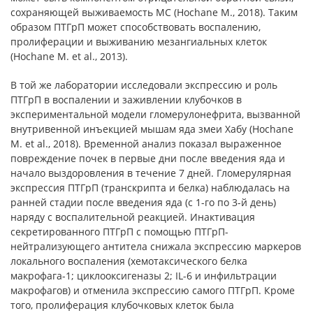
сохраняющей выживаемость MC (Hochane M., 2018). Таким
образом ПТГрП может способствовать воспалению,
пролиферации и выживанию мезангиальных клеток
(Hochane M. et al., 2013).
В той же лаборатории исследовали экспрессию и роль
ПТГрП в воспалении и заживлении клубочков в
экспериментальной модели гломерулонефрита, вызванной
внутривенной инъекцией мышам яда змеи Хабу (Hochane
M. et al., 2018). Временной анализ показал выраженное
повреждение почек в первые дни после введения яда и
начало выздоровления в течение 7 дней. Гломерулярная
экспрессия ПТГрП (транскрипта и белка) наблюдалась на
ранней стадии после введения яда (с 1-го по 3-й день)
наряду с воспалительной реакцией. Инактивация
секретированного ПТГрП с помощью ПТГрП-
нейтрализующего антитела снижала экспрессию маркеров
локального воспаления (хемотаксического белка
макрофага-1; циклооксигеназы 2; IL-6 и инфильтрации
макрофагов) и отменила экспрессию самого ПТГрП. Кроме
того, пролиферация клубочковых клеток была