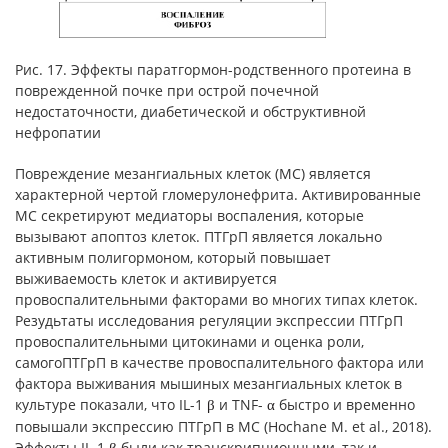
Рис. 17. Эффекты паратгормон-родственного протеина в
поврежденной почке при острой почечной
недостаточности, диабетической и обструктивной
нефропатии
Повреждение мезангиальных клеток (MC) является
характерной чертой гломерулонефрита. Активированные
MC секретируют медиаторы воспаления, которые
вызывают апоптоз клеток. ПТГрП является локально
активным полигормоном, который повышает
выживаемость клеток и активируется
провоспалительными факторами во многих типах клеток.
Резудьтаты исследования регуляции экспрессии ПТГрП
провоспалительными цитокинами и оценка роли,
самогоПТГрП в качестве провоспалительного фактора или
фактора выживания мышиных мезангиальных клеток в
культуре показали, что IL-1
и TNF-
быстро и временно
β
α
повышали экспрессию ПТГрП в MC (Hochane M. et al., 2018).
Эффекты IL-1
были как транскрипционными, так и