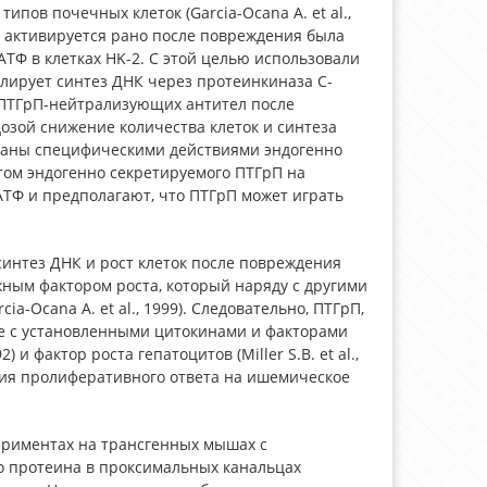
пов почечных клеток (Garcia-Ocana A. et al.,
 PTC активируется рано после повреждения была
ТФ в клетках HK-2. С этой целью использовали
улирует синтез ДНК через протеинкиназа C-
ти-ПТГрП-нейтрализующих антител после
озой снижение количества клеток и синтеза
ованы специфическими действиями эндогенно
том эндогенно секретируемого ПТГрП на
АТФ и предполагают, что ПТГрП может играть
интез ДНК и рост клеток после повреждения
ным фактором роста, который наряду с другими
-Ocana A. et al., 1999). Следовательно, ПТГрП,
е с установленными цитокинами и факторами
992) и фактор роста гепатоцитов (Miller S.B. et al.,
ения пролиферативного ответа на ишемическое
.
спериментах на трансгенных мышах с
о протеина в проксимальных канальцах