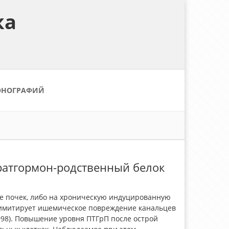
ка
ОНОГРАФИЙ
ратгормон-родственный белок
ие почек, либо на хроническую индуцированную
ая имитирует ишемическое повреждение канальцев
al., 1998). Повышение уровня ПТГрП после острой