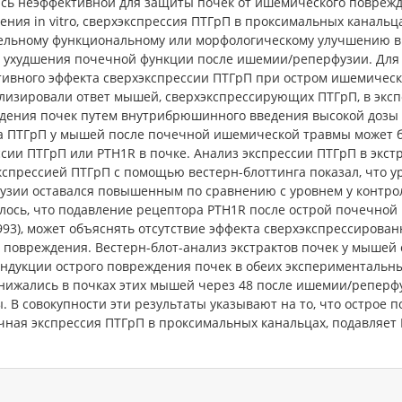
ась неэффективной для защиты почек от ишемического повреж
ния in vitro, сверхэкспрессия ПТГрП в проксимальных канальца
ельному функциональному или морфологическому улучшению в
о ухудшения почечной функции после ишемии/реперфузии. Для 
тивного эффекта сверхэкспрессии ПТГрП при остром ишемичес
лизировали ответ мышей, сверхэкспрессирующих ПТГрП, в эксп
дения почек путем внутрибрюшинного введения высокой дозы 
а ПТГрП у мышей после почечной ишемической травмы может б
сии ПТГрП или PTH1R в почке. Анализ экспрессии ПТГрП в экст
спрессией ПТГрП с помощью вестерн-блоттинга показал, что у
узии оставался повышенным по сравнению с уровнем у контро
ось, что подавление рецептора PTH1R после острой почечной недо
 1993), может объяснять отсутствие эффекта сверхэкспрессирова
о повреждения. Вестерн-блот-анализ экстрактов почек у мышей
ндукции острого повреждения почек в обеих экспериментальны
снижались в почках этих мышей через 48 после ишемии/реперф
. В совокупности эти результаты указывают на то, что острое 
ная экспрессия ПТГрП в проксимальных канальцах, подавляет 