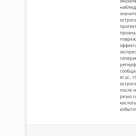
оказал
наблюде
значит
острог
протек
проана
повреж
эффект
экспрес
гиперэк
реперф
сообщал
et al.,
острог
после и
резко 
кислоты
избыточ