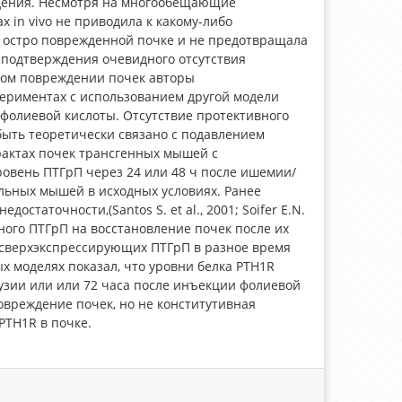
дения. Несмотря на многообещающие
х in vivo не приводила к какому-либо
 остро поврежденной почке и не предотвращала
подтверждения очевидного отсутствия
ком повреждении почек авторы
ериментах с использованием другой модели
фолиевой кислоты. Отсутствие протективного
ыть теоретически связано с подавлением
рактах почек трансгенных мышей с
ровень ПТГрП через 24 или 48 ч после ишемии/
льных мышей в исходных условиях. Ранее
статочности,(Santos S. et al., 2001; Soifer E.N.
нного ПТГрП на восстановление почек после их
 сверхэкспрессирующих ПТГрП в разное время
х моделях показал, что уровни белка PTH1R
узии или или 72 часа после инъекции фолиевой
повреждение почек, но не конститутивная
PTH1R в почке.