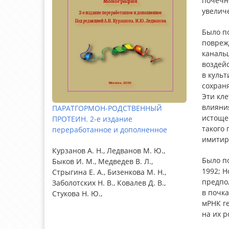
почечн
увеличе
Было п
поврежд
канальц
воздей
в куль
сохраня
Эти кл
влияни
ПАРАТГОРМОН-РОДСТВЕННЫЙ
истоще
ПРОТЕИН. 2-е издание
такого
переработанное и дополненное
имитиру
Курзанов А. Н., Ледванов М. Ю.,
Было по
Быков И. М., Медведев В. Л.,
1992; H
Стрыгина Е. А., Бизенкова М. Н.,
предпо
Заболотских Н. В., Ковалев Д. В.,
в почк
Стукова Н. Ю.,
мРНК ге
на их р