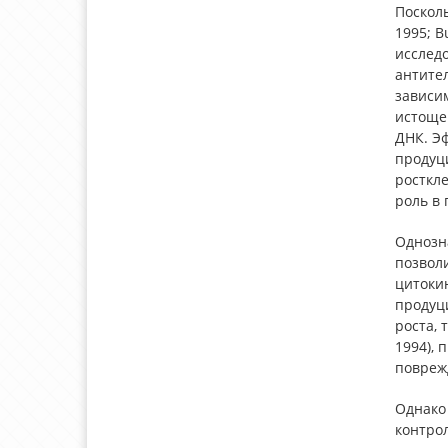
Посколь
1995; B
исследо
антител
зависим
истоще
ДНК. Э
продуц
росткле
роль в
Однозн
позвол
цитокин
продуц
роста, т
1994), 
повреж
Однако 
контро