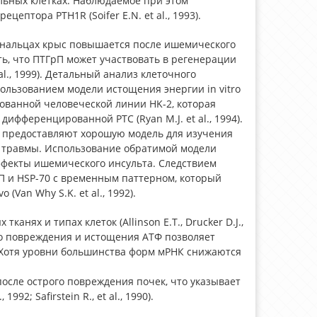
льных клетках. Наблюдаемое при этом
птора PTH1R (Soifer E.N. et al., 1993).
канальцах крыс повышается после ишемического
жить, что ПТГрП может участвовать в регенерации
l., 1999). Детальный анализ клеточного
льзованием модели истощения энергии in vitro
ованной человеческой линии HK-2, которая
фференцированной PTC (Ryan M.J. et al., 1994).
, предоставляют хорошую модель для изучения
 травмы. Использование обратимой модели
ффекты ишемического инсульта. Следствием
П и HSP-70 с временным паттерном, который
Van Why S.K. et al., 1992).
канях и типах клеток (Allinson E.T., Drucker D.J.,
кого повреждения и истощения АТФ позволяет
. Хотя уровни большинства форм мРНК снижаются
 после острого повреждения почек, что указывает
2; Safirstein R., et al., 1990).