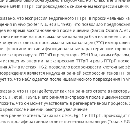
ой ишемии было обнаружено в клубочках, но только в эпителиа
ние мРНК ПТГрП сопровождалось снижением экспрессии мРНК реце
оказано, что экспрессия эндогенного ПТГрП в проксимальных 
ения in vivo (Soifer N.E. et al., 1993), что позволило предполо
ев во время восстановления после ишемии (Garcia-Ocana A. et a
ствия ишемии на проксимальные канальцы был выполнен с испо
тивируемых клетках проксимальных канальцев (PTC) иммортализ
ет фенотипические и функциональные характеристики хорошо ди
етки экспрессируют ПТГрП и рецепторы PTH1R и, таким образом
я истощения энергии на экспрессию ПТГрП и роль ПТГрП после
ния АТФ в клетках HK-2, позволило воспроизвести клеточные э
 повреждения является индукция ранней экспрессии генов ПТГр
ет то, что наблюдается после ишемического повреждения in vivo (
казано, что ПТГрП действует как ген раннего ответа в некоторых т
olt E.H. et al., 1994), и его ранняя экспрессия после ишемичес
ложить, что он может участвовать в регенеративном процессе
ах крыс после ишемии, быстрое увеличение
нов раннего ответа, таких как c-Fos, Egr-1 и ПТГрП, происходит
оль в пролиферативном ответе почечных канальцев (Toback F.G., 199