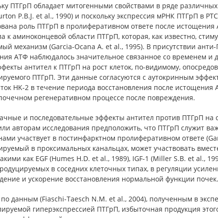
ку ПТГрП обладает митогенными свойствами в ряде различных ти
urton P.B.J. et al., 1990) и поскольку экспрессия мРНК ПТГрП в
вана роль ПТГрП в пролиферативном ответе после истощения А
а к аминоконцевой области ПТГрП, которая, как известно, стим
ый механизм (Garcia-Ocana A. et al., 1995). В присутствии ан
ния АТФ наблюдалось значительное связанное со временем и д
ффекты антител к ПТГрП на рост клеток, по-видимому, опосред
ируемого ПТГрП. Эти данные согласуются с аутокринным эффек
ток HK-2 в течение периода восстановления после истощения 
 почечном регенеративном процессе после повреждения.
ачные и последовательные эффекты антител против ПТГрП на с
или авторам исследования предположить, что ПТГрП служит важ
ами участвует в постинфарктном пролиферативном ответе (Garcia
ируемый в проксимальных канальцах, может участвовать вмест
акими как EGF (Humes H.D. et al., 1989), IGF-1 (Miller S.B. et al., 1
продуцируемых в соседних клеточных типах, в регуляции усил
дение и ускорение восстановления нормальной функции почек
по данным (Fiaschi-Taesch N.M. et al., 2004), полученным в эк
лируемой гиперэкспрессией ПТГрП, избыточная продукция этог