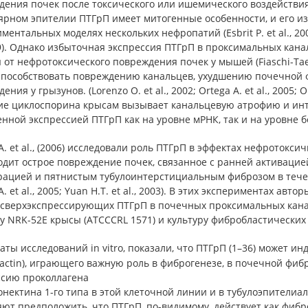
ения почек после токсического или ишемического воздействия (Liebe
ярном эпителии ПТГрП имеет митогенные особенности, и его и
ментальных моделях нескольких нефропатий (Esbrit P. et al., 2001;
99). Однако избыточная экспрессия ПТГрП в проксимальных кан
от нефротоксического повреждения почек у мышей (Fiaschi-Taesc
способствовать повреждению канальцев, ухудшению почечной 
ния у грызунов. (Lorenzo O. et al., 2002; Ortega A. et al., 2005; O
ие циклоспорина крысам вызывает канальцевую атрофию и инт
ной экспрессией ПТГрП как на уровне мРНК, так и на уровне белк
A. et al., (2006) исследовали роль ПТГрП в эффектах нефротокси
одит острое повреждение почек, связанное с ранней активаци
ацией и пятнистым тубулоинтерстициальным фиброзом в течение 
A. et al., 2005; Yuan H.T. et al., 2003). В этих экспериментах 
 сверхэкспрессирующих ПТГрП в почечных проксимальных кана
у NRK-52E крысы (ATCCCRL 1571) и культуру фибробластических
аты исследований in vitro, показали, что ПТГрП (1–36) может 
actin), играющего важную роль в фиброгенезе, в почечной фи
ссию проколлагена
нектина 1-го типа в этой клеточной линии и в тубулоэпителиал
яют предположить, что ПТГрП, по-видимому, действует как фиб