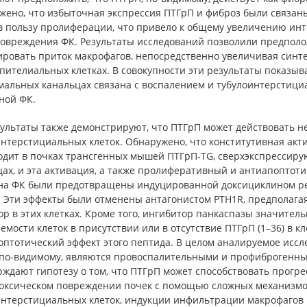
жено, что избыточная экспрессия ПТГрП и фиброз были связан
 в пользу пролиферации, что привело к общему увеличению ин
повреждения ФК. Результаты исследований позволили предполож
ировать приток макрофагов, непосредственно увеличивая синте
пителиальных клетках. В совокупности эти результаты показыв
мальных канальцах связана с воспалением и тубулоинтерстици
ной ФК.
зультаты также демонстрируют, что ПТГрП может действовать н
нтерстициальных клеток. Обнаружено, что конститутивная акти
одит в почках трансгенных мышей ПТГрП-TG, сверхэкспрессир
цах, и эта активация, а также пролиферативный и антиапопто
 на ФК были предотвращены индуцированной доксициклином ре
Эти эффекты были отменены антагонистом PTH1R, предполагая,
ор в этих клетках. Кроме того, ингибитор панкаспазы значите
мости клеток в присутствии или в отсутствие ПТГрП (1–36) в к
оптотический эффект этого пептида. В целом аналируемое исс
 по-видимому, являются провоспалительными и профиброгенным
рждают гипотезу о том, что ПТГрП может способствовать прог
оксическом повреждении почек с помощью сложных механизмо
нтерстициальных клеток, индукции инфильтрации макрофагов и а