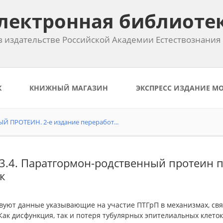
лектронная библиоте
 издательстве Российской Академии Естествознания
К
КНИЖНЫЙ МАГАЗИН
ЭКСПРЕСС ИЗДАНИЕ М
ПРОТЕИН. 2-е издание переработ...
.3.4. Паратгормон-родственный протеин 
к
вуют данные указывающие на участие ПТГрП в механизмах, св
Как дисфункция, так и потеря тубулярных эпителиальных клето