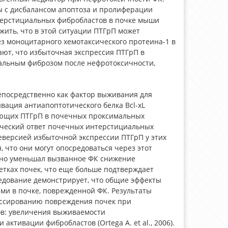
ы с дисбалансом апоптоза и пролиферации
терстициальных фибробластов в почке мыши
ить, что в этой ситуации ПТГрП может
з моноцитарного хемотаксического протеина-1 в
ают, что избыточная экспрессия ПТГрП в
альным фиброзом после нефротоксичности,
епосредственно как фактор выживания для
вация антиапоптотического белка Bcl-xL
ующих ПТГрП в почечных проксимальных
тический ответ почечных интерстициальных
версией избыточной экспрессии ПТГрП у этих
 что они могут опосредоваться через этот
льно уменьшал вызванное ФК снижение
летках почек, что еще больше подтверждает
ледование демонстрирует, что общие эффекты
и в почке, поврежденной ФК. Результаты
рессированию повреждения почек при
в: увеличения выживаемости
ктивации фибробластов (Ortega A. et al., 2006).