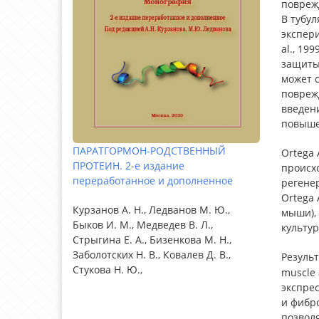
поврежд
В тубул
экспери
al., 19
защиты 
может 
поврежде
введен
повышен
ПАРАТГОРМОН-РОДСТВЕННЫЙ
Ortega 
ПРОТЕИН. 2-е издание
происх
переработанное и дополненное
регенер
Ortega 
Курзанов А. Н., Ледванов М. Ю.,
мыши),
Быков И. М., Медведев В. Л.,
культур
Стрыгина Е. А., Бизенкова М. Н.,
Заболотских Н. В., Ковалев Д. В.,
Результ
Стукова Н. Ю.,
muscle 
экспре
и фибро
позвол