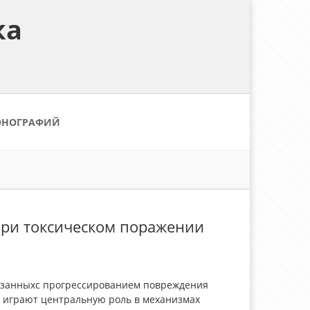
ка
ОНОГРАФИЙ
при токсическом поражении
язанныхс прогрессированием повреждения
к играют центральную роль в механизмах