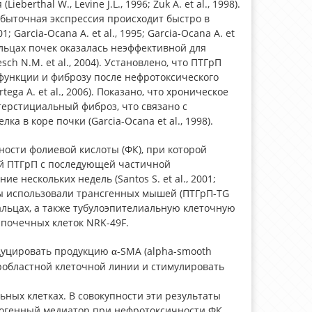
rthal W., Levine J.L., 1996; Zuk A. et al., 1998).
збыточная экспрессия происходит быстро в
 Garcia-Ocana A. et al., 1995; Garcia-Ocana A. et
альцах почек оказалась неэффективной для
h N.M. et al., 2004). Установлено, что ПТГрП
функции и фиброзу после нефротоксического
rtega A. et al., 2006). Показано, что хроническое
ерстициальный фиброз, что связано с
а в коре почки (Garcia-Ocana et al., 1998).
чности фолиевой кислоты (ФК), при которой
ей ПТГрП с последующей частичной
нескольких недель (Santos S. et al., 2001;
авторы использовали трансгенных мышей (ПТГрП-TG
льцах, а также тубулоэпителиальную клеточную
 почечных клеток NRK-49F.
индуцировать продукцию
-SMA (alpha-smooth
α
бробластной клеточной линии и стимулировать
ьных клетках. В совокупности эти результаты
рогенный медиатор при нефротоксичности ФК.