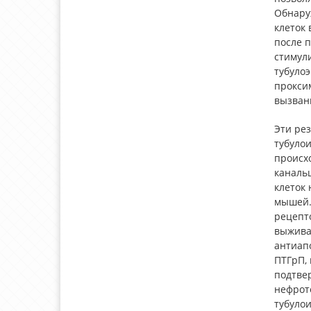
Обнару
клеток
после 
стимул
тубулоэ
прокси
вызван
Эти ре
тубулои
происх
каналь
клеток
мышей. 
рецепт
выживае
антиап
ПТГрП,
подтве
нефрот
тубулои