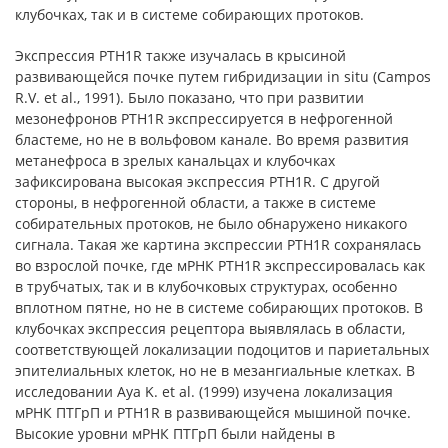
клубочках, так и в системе собирающих протоков.
Экспрессия PTH1R также изучалась в крысиной
развивающейся почке путем гибридизации in situ (Campos
R.V. et al., 1991). Было показано, что при развитии
мезонефронов PTH1R экспрессируется в нефрогенной
бластеме, но не в вольфовом канале. Во время развития
метанефроса в зрелых канальцах и клубочках
зафиксирована высокая экспрессия PTH1R. С другой
стороны, в нефрогенной области, а также в системе
собирательных протоков, не было обнаружено никакого
сигнала. Такая же картина экспрессии PTH1R сохранялась
во взрослой почке, где мРНК PTH1R экспрессировалась как
в трубчатых, так и в клубочковых структурах, особенно
вплотном пятне, но не в системе собирающих протоков. В
клубочках экспрессия рецептора выявлялась в области,
соответствующей локализации подоцитов и париетальных
эпителиальных клеток, но не в мезангиальные клетках. В
исследовании Aya K. et al. (1999) изучена локализация
мРНК ПТГрП и PTH1R в развивающейся мышиной почке.
Высокие уровни мРНК ПТГрП были найдены в