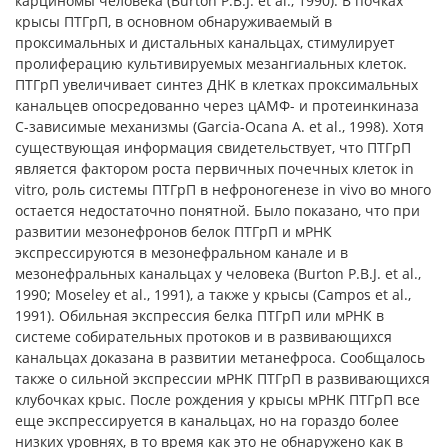
карциномы человека (Burton P.B.J. et al., 1990). В почках
крысы ПТГрП, в основном обнаруживаемый в
проксимальных и дистальных канальцах, стимулирует
пролиферацию культивируемых мезангиальных клеток.
ПТГрП увеличивает синтез ДНК в клетках проксимальных
канальцев опосредованно через цАМФ- и протеинкиназа
С-зависимые механизмы (Garcia-Ocana A. et al., 1998). Хотя
существующая информация свидетельствует, что ПТГрП
является фактором роста первичных почечных клеток in
vitro, роль системы ПТГрП в нефроногенезе in vivo во много
остается недостаточно понятной. Было показано, что при
развитии мезонефронов белок ПТГрП и мРНК
экспрессируются в мезонефральном канале и в
мезонефральных канальцах у человека (Burton P.B.J. et al.,
1990; Moseley et al., 1991), а также у крысы (Campos et al.,
1991). Обильная экспрессия белка ПТГрП или мРНК в
системе собирательных протоков и в развивающихся
канальцах доказана в развитии метанефроса. Сообщалось
также о сильной экспрессии мРНК ПТГрП в развивающихся
клубочках крыс. После рождения у крысы мРНК ПТГрП все
еще экспрессируется в канальцах, но на гораздо более
низких уровнях, в то время как это не обнаружено как в