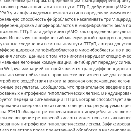
ся ключевым фактором, определяющим трансдифференцировку 
тывали тремя агонистами этого пути: ПТГрП, дибутирил цАМФ и
 PPAR
и альфа-гладкомышечного актина определяли иммуноги
γ
ональную способность фибробластов накапливать триглицери
ифференцировка липофибробластов в миофибробласты была по
итазоном, ПТГрП или дибутирил цАМФ, как определено результ
ами. Используя специфический молекулярный подход и нацели
уточные соединения в сигнальном пути ПТГрП, авторы допуска
ифференцировки липофибробластов в миофибробласты, но и в
дения легких. Данные о том, что никотин нарушает специфичес
имальные легочные коммуникации, ингибирует передачу сигн
ов Wnt, кульминацией которой является трансдифференцировк
иально может объяснить практически все известные долгосро
утробного воздействия никотина включая опережающую легочн
рочные результаты. Сообщалось, что пренатальное введение ре
рованных нитрофеном гипопластических легких. В индуцирова
руется передача сигнализации ПТГрП, которая способствует а
ирования поверхностно-активного вещества, регулируемого ре
ра PTH1R обладают ретиноевая кислота-индуцибельным элементо
альное введение ретиноевой кислоты может повысить активнос
рованном нитрофеном гипопластическом легком. Зафиксирован
и его рецептора после пренатальной обработки в индуцирован