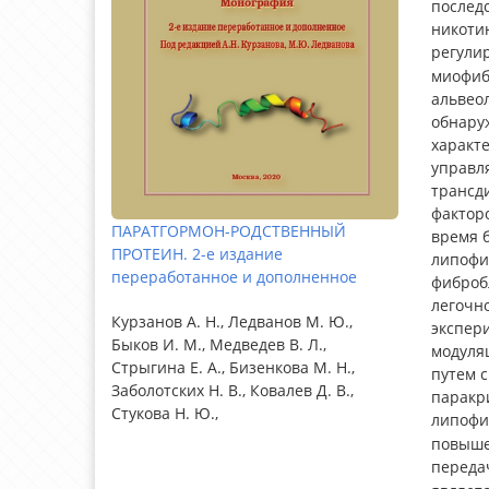
последс
никоти
регули
миофиб
альвеол
обнару
характе
управл
трансд
факторо
ПАРАТГОРМОН-РОДСТВЕННЫЙ
время б
ПРОТЕИН. 2-е издание
липофиб
переработанное и дополненное
фиброб
легочно
Курзанов А. Н., Ледванов М. Ю.,
экспер
Быков И. М., Медведев В. Л.,
модуля
Стрыгина Е. А., Бизенкова М. Н.,
путем 
Заболотских Н. В., Ковалев Д. В.,
паракр
Стукова Н. Ю.,
липофи
повыше
переда