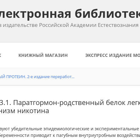
лектронная библиоте
 издательстве Российской Академии Естествознания
К
КНИЖНЫЙ МАГАЗИН
ЭКСПРЕСС ИЗДАНИЕ М
ПРОТЕИН. 2-е издание переработ...
.3.1. Паратгормон-родственный белок лег
низм никотина
вуют убедительные эпидемиологические и экспериментальные до
беременности приводит к пагубным внутриутробным воздействи