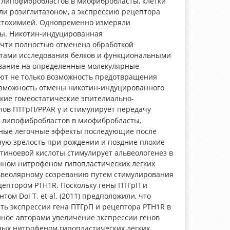
липофибробластов в миофибробласты, клетки
ли розиглитазоном, а экспрессию рецептора
стохимией. Одновременно измеряли
ды. Никотин-индуцированная
чти полностью отменена обработкой
атами исследования белков и функциональными
вание на определенные молекулярные
ют не только возможность предотвращения
озможность отмены никотин-индуцированного
кие гомеостатические эпителиально-
алов ПТГрП/PPAR
и стимулирует передачу
γ
а липофибробластов в миофибробласты,
чные легочные эффекты последующие после
ую зрелость при рождении и поздние плохие
тиноевой кислоты стимулирует альвеологенез в
нном нитрофеном гипопластических легких
львеолярному созреванию путем стимулирования
цептором PTH1R. Поскольку гены ПТГрП и
м Doi T. et al. (2011) предположили, что
ть экспрессии гена ПТГрП и рецептора PTH1R в
ное авторами увеличение экспрессии генов
ных нитрофеном гипопластических легких