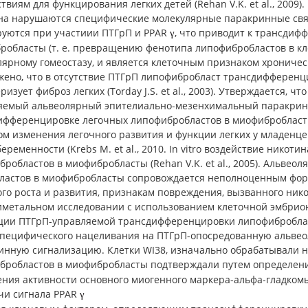
твиям для функцирования легких детей (Rehan V.K. et al., 2009
на нарушаются специфические молекулярные паракринные связ
руются при участиии ПТГрП и PPAR
, что приводит к трансдиф
γ
робласты (т. е. превращению фенотипа липофибробластов в кл
ярному гомеостазу, и является клеточным признаком хроническ
жено, что в отсутствие ПТГрП липофибробласт трансдифференц
ризует фиброз легких (Torday J.S. et al., 2003). Утверждается,
яемый альвеолярный эпителиально-мезенхимальный паракрин
ифференцировке легочных липофибробластов в миофибробласты
м изменения легочного развития и функции легких у младенцев
еременности (Krebs M. et al., 2010. In vitro воздействие ник
робластов в миофибробласты (Rehan V.K. et al., 2005). Альв
ластов в миофибробласты сопровождается неполноценным форм
го роста и развития, признакам повреждения, вызванного никотино
иметальном исследовании с использованием клеточной эмбрио
ции ПТГрП-управляемой трансдифференцировки липофиброблас
специфического нацеливания на ПТГрП-опосредованную альве
инную сигнализацию. Клетки WI38, изначально обрабатывали 
бробластов в миофибробласты подтверждали путем определени
ния активности основного миогенного маркера-альфа-гладкомы
чи сигнала PPAR
γ