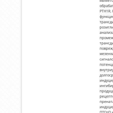
являет
обраба
PTH1R,
функци
трансд
розигл
анализ
промеж
трансд
повреж
мезенх
сигнал
потенц
внутри
долгос
индуци
ингиби
продуц
рецепто
пренат
индуци
ПТГрП 