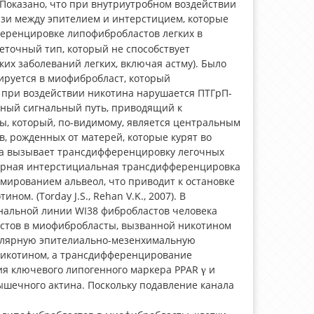
). Показано, что при внутриутробном воздействии
и между эпителием и интерстицием, которые
ференцировке липофибробластов легких в
еточный тип, который не способствует
их заболеваний легких, включая астму). Было
ируется в миофибробласт, который
 что при воздействии никотина нарушается ПТГрП-
ный сигнальный путь, приводящий к
, который, по-видимому, является центральным
, рожденных от матерей, которые курят во
отина вызывает трансдифференцировку легочных
еолярная интерстициальная трансдифференцировка
ированием альвеол, что приводит к остановке
м. (Torday J.S., Rehan V.K., 2007). В
нальной линии WI38 фибробластов человека
тов в миофибробласты, вызванной никотином
олярную эпителиально-мезенхимальную
никотином, а трансдифференцирование
я ключевого липогенного маркера PPAR
и
γ
шечного актина. Поскольку подавление канала