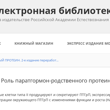
лектронная библиоте
 издательстве Российской Академии Естествознания
К
КНИЖНЫЙ МАГАЗИН
ЭКСПРЕСС ИЗДАНИЕ М
ПРОТЕИН. 2-е издание переработ...
. Роль паратгормон-родственного протеи
ые клетки типа II продуцируют и секретируют ПТГрП, экспресс
рации окружающего ПТГрП с изменениями функции и роста (Hasting