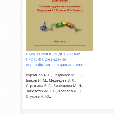
ПАРАТГОРМОН-РОДСТВЕННЫЙ
ПРОТЕИН. 2-е издание
переработанное и дополненное
Курзанов А. Н., Ледванов М. Ю.,
Быков И. М., Медведев В. Л.,
Стрыгина Е. А., Бизенкова М. Н.,
Заболотских Н. В., Ковалев Д. В.,
Стукова Н. Ю.,