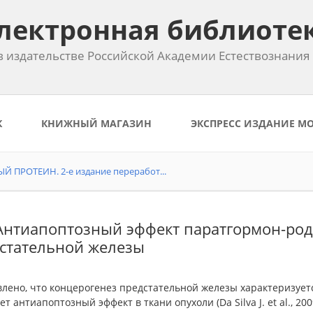
лектронная библиоте
 издательстве Российской Академии Естествознания
К
КНИЖНЫЙ МАГАЗИН
ЭКСПРЕСС ИЗДАНИЕ М
ПРОТЕИН. 2-е издание переработ...
 Антиапоптозный эффект паратгормон-род
стательной железы
влено, что концерогенез предстательной железы характеризует
т антиапоптозный эффект в ткани опухоли (Da Silva J. et al., 2