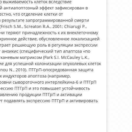
о выживаемость клеток вследствие
емый антиапоптозный эффект зафиксирован в
вестно, что отделение клетки от
 в результате запрограммированной смерти
ch S.M., Screaton R.A., 2001; Chiarugi P.,
а они теряют принадлежность к их внеклеточному
кринное действие, обусловленное локализацией
 играет решающую роль в регуляции экспрессии
т аноикис (специфический тип апаптоза «по
невым матриксом (Park S.I. McCauley L.K.,
ние для успешной колонизации опухолевых клеток
anou N., 2010). ПТГрП-опосредованная защита
х индукторов апоптоза (например,
уровни сывороточного интерлейкина-6 и ПТГрП
рессию ПТГрП и это повышает устойчивость
одавлению продукции ПТГрП и активации
ут подавлять экспрессию ПТГрП и активировать