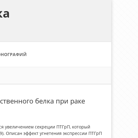
ка
ОНОГРАФИЙ
ственного белка при раке
ся увеличением секреции ПТГрП, который
009). Описан эффект угнетения экспрессии ПТГрП