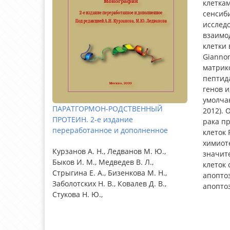
клетка
сенсиби
исследо
взаимо
клетки 
Giannon
матрик
пептида
генов и
умолчан
ПАРАТГОРМОН-РОДСТВЕННЫЙ
2012). 
ПРОТЕИН. 2-е издание
рака пр
переработанное и дополненное
клеток 
химиот
Курзанов А. Н., Ледванов М. Ю.,
значит
Быков И. М., Медведев В. Л.,
клеток
Стрыгина Е. А., Бизенкова М. Н.,
апоптоз
Заболотских Н. В., Ковалев Д. В.,
апоптоз
Стукова Н. Ю.,