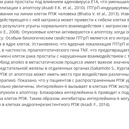
ми рака простаты под влиянием аденовируса Е1А, что уменьшал
лизации к апоптозу (Asadi F.K. et al., 2010). ПТГрП-индуциру
вании на линии клеток РПЖ человека (Bhatia V. et al., 2013). Из
действующего с ней матрикса может привести к гибели клетки
в результате утраты нормального взаимодействия с матриксом (Fris
i E., 2008). Опухолевые клетки активируются к апоптозу, когд
су. Особым биологическим свойством ПТГрП является его интра
 в ядре клеток. Установлено, что ядерная локализация ПТГрП
, в частности, проапоптотического гена TNF, что предотвращае
ию») клеток рака простаты с нарушенным взаимодействием с тка
Обход anoikis в метастатическом процессе имеет важное значе
едстательной железы в отдаленных органах (Sakamoto S., Kypri
РПЖ от апоптоза может иметь место при воздействии различны
ерапии). Показано, что у пациентов с распространенным РПЖ 
ельно увеличены. Интерлейкин-6 вызывает в клетках РПЖ эксп
 опухоли к апоптозу. Блокировка интерлейкина-6 приводит к п
а клеток РПЖ. Таким образом, ингибиторы интерлейкина-6 мог
 в клетках андрогенрезистентного РПЖ (Asadi F., 2014).