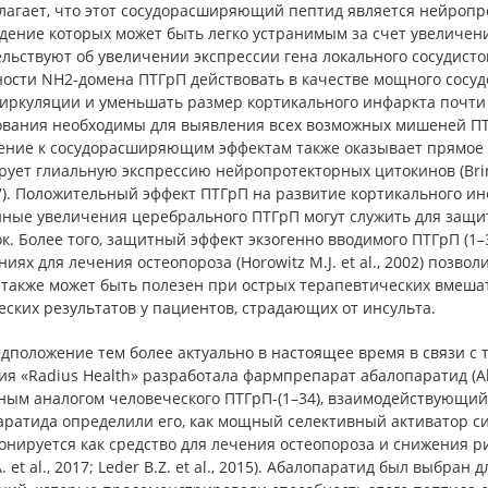
агает, что этот сосудорасширяющий пептид является нейропрот
ение которых может быть легко устранимым за счет увеличения кр
льствуют об увеличении экспрессии гена локального сосудисто
ности NH2-домена ПТГрП действовать в качестве мощного сосу
ркуляции и уменьшать размер кортикального инфаркта почти на 
ования необходимы для выявления всех возможных мишеней ПТГ
ение к сосудорасширяющим эффектам также оказывает прямое 
ует глиальную экспрессию нейропротекторных цитокинов (Brines M.L
97). Положительный эффект ПТГрП на развитие кортикального инф
нные увеличения церебрального ПТГрП могут служить для защи
к. Более того, защитный эффект экзогенно вводимого ПТГрП (1
иях для лечения остеопороза (Horowitz M.J. et al., 2002) позволил 
 также может быть полезен при острых терапевтических вмеша
ских результатов у пациентов, страдающих от инсульта.
дположение тем более актуально в настоящее время в связи с 
ия «Radius Health» разработала фармпрепарат абалопаратид (
ным аналогом человеческого ПТГрП-(1–34), взаимодействующий
аратида определили его, как мощный селективный активатор си
нируется как средство для лечения остеопороза и снижения риска
A. et al., 2017; Leder B.Z. et al., 2015). Абалопаратид был выбра