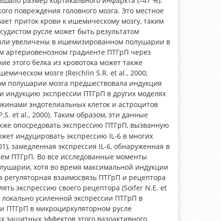
шало размер кортикального инфаркта (–47 %).
ого повреждения головного мозга. Это местное
ет приток крови к ишемическому мозгу, таким
осудистом русле может быть результатом
 были увеличены в ишемизированном полушарии в
ом артериовенозном градиенте ПТГрП через
е этого белка из кровотока может также
ческом мозге (Reichlin S.R. et al., 2000;
нном полушарии мозга предшествовала индукция
ли индукцию экспрессии ПТГрП в других моделях
токинами эндотелиальных клеток и астроцитов
ar P.S. et al., 2000). Таким образом, эти данные
акже опосредовать экспрессию ПТГрП, вызванную
жет индуцировать экспрессию IL-6 в многих
 2001), замедленная экспрессия IL-6, обнаруженная в
ием ПТГрП. Во все исследованные моменты
лушарии, хотя во время максимальной индукции
а регуляторная взаимосвязь ПТГрП и рецептора
ть экспрессию своего рецептора (Soifer N.E. et
та локально усиленной экспрессии ПТГрП в
 ПТГрП в микроциркуляторном русле
х защитных эффектов этого вазоактивного