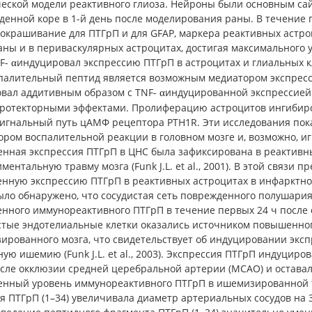
ческой модели реактивного глиоза. Нейроны были основным са
денной коре в 1-й день после моделирования раны. В течение
окрашивание для ПТГрП и для GFAP, маркера реактивных астроц
ны и в периваскулярных астроцитах, достигая максимального ур
NF-
индуцировал экспрессию ПТГрП в астроцитах и глиальных кле
α
палительный пептид является возможным медиатором экспресси
овал аддитивным образом с TNF-
индуцированной экспрессией 
α
ротекторными эффектами. Пролиферацию астроцитов ингибирова
сигнальный путь цАМФ рецептора PTH1R. Эти исследования пок
ром воспалительной реакции в головном мозге и, возможно, играе
нная экспрессия ПТГрП в ЦНС была зафиксирована в реактивны
ментальную травму мозга (Funk J.L. et al., 2001). В этой связи
нную экспрессию ПТГрП в реактивных астроцитах в инфарктно
ыло обнаружено, что сосудистая сеть поврежденного полушария
нного иммунореактивного ПТГрП в течение первых 24 ч после
стые эндотелиальные клетки оказались источником повышенног
рованного мозга, что свидетельствует об индуцировании экспр
ую ишемию (Funk J.L. et al., 2003). Экспрессия ПТГрП индуцир
сле окклюзии средней церебральной артерии (MCAO) и оставал
нный уровень иммунореактивного ПТГрП в ишемизированной т
я ПТГрП (1–34) увеличивала диаметр артериальных сосудов на 