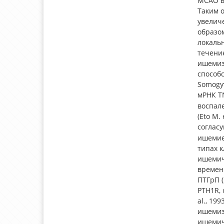
MCAO в
Таким о
увелич
образом
локаль
течени
ишемиз
способс
Somogyv
мРНК T
воспале
(Eto M. 
согласу
ишемией
типах к
ишемич
времен
ПТГрП 
PTH1R, 
al., 19
ишемиз
ишемич