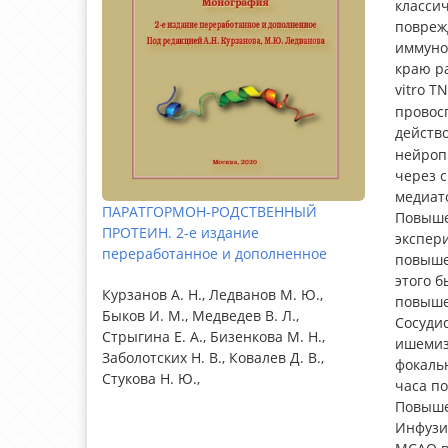
класси
повреж
иммуно
краю ра
vitro T
провос
действ
нейроп
через 
медиато
ПАРАТГОРМОН-РОДСТВЕННЫЙ
Повыше
ПРОТЕИН. 2-е издание
экспери
переработанное и дополненное
повыше
этого б
Курзанов А. Н., Ледванов М. Ю.,
повыше
Быков И. М., Медведев В. Л.,
Сосуди
Стрыгина Е. А., Бизенкова М. Н.,
ишемизи
Заболотских Н. В., Ковалев Д. В.,
фокальн
Стукова Н. Ю.,
часа по
Повыше
Инфузи