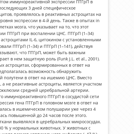
йтом иммунореактивной экспрессии ПТГрП в
 последующих 3 дней специфическое
итов, проявлялось в реактивных астроцитах на
овня экспрессии в 4-й день. Также в опытах in
тках мозга, что указывает на то, что этот
и ПТГрП при воспалении ЦНС. ПТГрП (1–34)
астроцитами IL-6, цитокином с установленными
ли ПТГрП (1–34) и ПТГрП (1–141), действуя
азывают, что ПТГрП, может быть важным
т в нем защитную роль (Funk J.L. et al., 2001).
х астроцитах, сформированных в ответ на
 предполагалась возможность обнаружить
й полутени в ответ на ишемию ЦНС. Вместо
, а не реактивные астроциты, является участком
 окклюзии средней церебральной артерии.
о иммунореактивного ПТГрП в сосудистой сети
ессия гена ПТГрП в головном мозге в ответ на
овалась в ишемическом полушарии уже через 4
ась повышенной до 24 часов после этого.
кани выявлялся в церебральных микрососудах.
30 % у нормальных животных. У животных с