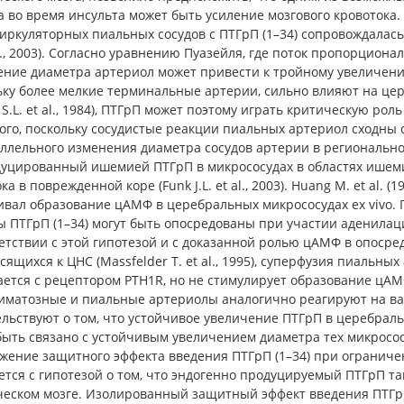
 во время инсульта может быть усиление мозгового кровотока.
иркуляторных пиальных сосудов с ПТГрП (1–34) сопровождалась
 al., 2003). Согласно уравнению Пуазейля, где поток пропорциона
ение диаметра артериол может привести к тройному увеличению
ьку более мелкие терминальные артерии, сильно влияют на це
 S.L. et al., 1984), ПТГрП может поэтому играть критическую р
того, поскольку сосудистые реакции пиальных артериол сходны
ллельного изменения диаметра сосудов артерии в региональном
дуцированный ишемией ПТГрП в микрососудах в областях ишеми
ка в поврежденной коре (Funk J.L. et al., 2003). Huang M. et al. 
ивал образование цАМФ в церебральных микрососудах ex vivo.
 ПТГрП (1–34) могут быть опосредованы при участии аденилацикла
етствии с этой гипотезой и с доказанной ролью цАМФ в опосред
сящихся к ЦНС (Massfelder T. et al., 1995), суперфузия пиальны
ется с рецептором PTH1R, но не стимулирует образование цАМФ
иматозные и пиальные артериолы аналогично реагируют на ва
льствуют о том, что устойчивое увеличение ПТГрП в церебрал
быть связано с устойчивым увеличением диаметра тех микросос
жение защитного эффекта введения ПТГрП (1–34) при ограниче
ется с гипотезой о том, что эндогенно продуцируемый ПТГрП т
еском мозге. Изолированный защитный эффект введения ПТГр