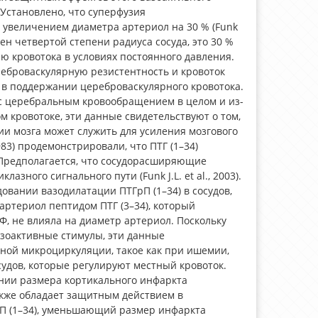
 Установлено, что суперфузия
 увеличением диаметра артериол на 30 % (Funk
лен четвертой степени радиуса сосуда, это 30 %
 кровотока в условиях постоянного давления.
реброваскулярную резистентность и кровоток
оль в поддержании цереброваскулярного кровотока.
 с церебральным кровообращением в целом и из-
 кровотоке, эти данные свидетельствуют о том,
и мозга может служить для усиления мозгового
(1983) продемонстрировали, что ПТГ (1–34)
 Предполагается, что сосудорасширяющие
зного сигнального пути (Funk J.L. et al., 2003).
овании вазодилатации ПТГрП (1–34) в сосудов,
х артериол пептидом ПТГ (3–34), который
, не влияла на диаметр артериол. Поскольку
зоактивные стимулы, эти данные
ьной микроциркуляции, такое как при ишемии,
удов, которые регулируют местный кровоток.
нии размера кортикального инфаркта
акже обладает защитным действием в
П (1–34), уменьшающий размер инфаркта