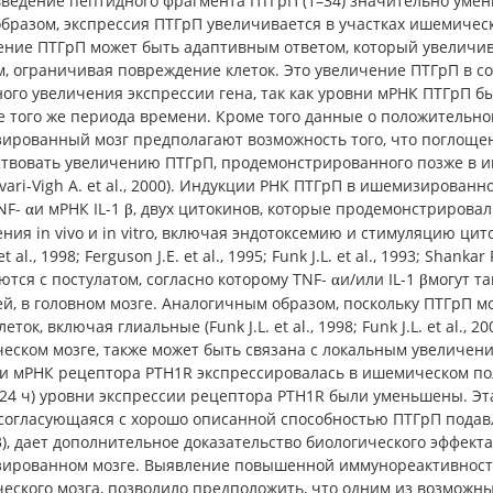
ведение пептидного фрагмента ПТГрП (1–34) значительно умень
бразом, экспрессия ПТГрП увеличивается в участках ишемическ
ение ПТГрП может быть адаптивным ответом, который увеличива
, ограничивая повреждение клеток. Это увеличение ПТГрП в с
ного увеличения экспрессии гена, так как уровни мРНК ПТГрП
е того же периода времени. Кроме того данные о положительн
ированный мозг предполагают возможность того, что поглощени
твовать увеличению ПТГрП, продемонстрированного позже в ишеми
ari-Vigh A. et al., 2000). Индукции РНК ПТГрП в ишемизирова
NF-
и мРНК IL-1
, двух цитокинов, которые продемонстрирова
α
β
ния in vivo и in vitro, включая эндотоксемию и стимуляцию ци
et al., 1998; Ferguson J.E. et al., 1995; Funk J.L. et al., 1993; Shank
ются с постулатом, согласно которому TNF-
и/или IL-1
могут т
α
β
, в головном мозге. Аналогичным образом, поскольку ПТГрП мо
леток, включая глиальные (Funk J.L. et al., 1998; Funk J.L. et al.,
еском мозге, также может быть связана с локальным увеличен
и мРНК рецептора PTH1R экспрессировалась в ишемическом по
(24 ч) уровни экспрессии рецептора PTH1R были уменьшены. Эт
согласующаяся с хорошо описанной способностью ПТГрП подавля
93), дает дополнительное доказательство биологического эффек
ированном мозге. Выявление повышенной иммунореактивности
еского мозга, позволило предположить, что одним из возможны