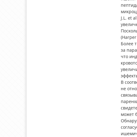
пептида
микроц
J.L. et
увелич
Поскол
(Harper
Более 
за пара
что ин
кровото
увелич
эффекты
В соотв
не отно
связыва
паренх
свидете
может 
Обнару
согласу
ишемич