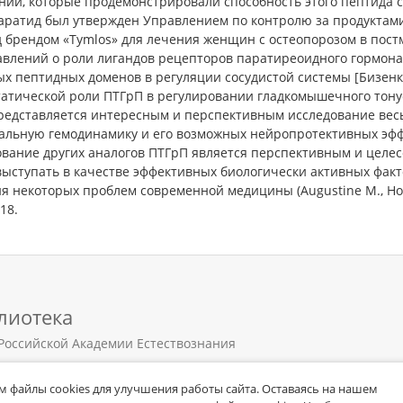
ний, которые продемонстрировали способность этого пептида с
аратид был утвержден Управлением по контролю за продуктами 
д брендом «Tymlos» для лечения женщин с остеопорозом в пос
влений о роли лигандов рецепторов паратиреоидного гормона 
х пептидных доменов в регуляции сосудистой системы [Бизенков
атической роли ПТГрП в регулировании гладкомышечного тонуса
представляется интересным и перспективным исследование вес
альную гемодинамику и его возможных нейропротективных эфф
вание других аналогов ПТГрП является перспективным и целесо
выступать в качестве эффективных биологически активных факт
 некоторых проблем современной медицины (Augustine M., Horwit
18.
лиотека
Российской Академии Естествознания
 файлы cookies для улучшения работы сайта. Оставаясь на нашем