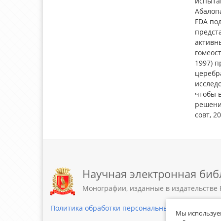
испыта
Абалоп
FDA по
предста
активны
гомеост
1997) 
церебр
исследо
чтобы 
решения
совт, 20
Научная электронная биб
Монографии, изданные в издательстве 
Политика обработки персональных данных
Мы используем