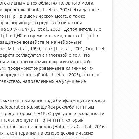
ективным в тех областях головного мозга,
овотока (Funk J.L. et al., 2003). Эти данные,
го ПТГрП в ишемическом мозге, а также
дорасширяющего средства в пиальной
50 % (Funk J.L. et al., 2003). Дополнительные
рП в ЦНС во время ишемии, так как ПТГрП в
защитное воздействие на нейроны и
. et al., 1999; Funk J.L. et al., 2001; Ono T. et
аркта согласуется с гипотезой о том, что
ты мозга при ишемии, сохраняя мозговой
–34), продемонстрированный в клинических
предположить (Funk J.L. et al., 2003), что этот
тельствах, направленных на улучшение
тем, что в последние годы биофармацевтическая
Abaloparatid), являющийся рекомбинантным
 с рецептором PTH1R. Структурные особенности
гнального пути ПТГрП-PTH1R, который
 костных переломов [Hattersley G. et al., 2016;
н для такой терапии на основе доклинических