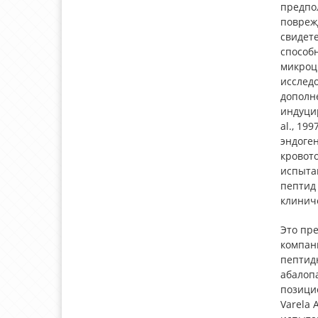
предпол
поврежд
свидете
способ
микроци
исслед
дополн
индуцир
al., 19
эндоге
кровото
испытан
пептид
клиниче
Это пре
компан
пептид
абалоп
позицио
Varela 