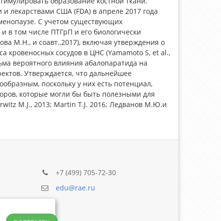
тимулировать образование костной ткани.
и лекарствами США (FDA) в апреле 2017 года
тменопаузе. С учетом существующих
и в том числе ПТГрП и его биологически
а М.Н., и соавт.,2017), включая утверждения о
 кровеносных сосудов в ЦНС (Yamamoto S, et al.,
ьма вероятного влияния абалопаратида на
ектов. Утверждается, что дальнейшее
образным, поскольку у них есть потенциал,
оров, которые могли бы быть полезными для
z M.J., 2013; Martin T.J. 2016; Ледванов М.Ю.и
+7 (499) 705-72-30
edu@rae.ru