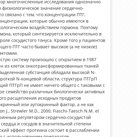
пор многочисленные исследования однозначно
ако физиологическое значение сердечно-
о связано с тем, что концентрации ПТГ,
онцентрации, которые обычно имеются в
кологическим воздействием гормона. Поэтому
рмона, который синтезируется исключительно в
оле сосудистого тонуса. Кроме того у пациентов
го ПТГ часто бывает высокое (а не низкое)
эктомии.
стую систему произошло с открытием в 1987
ен из клеток онкотрансформированных тканей
1987). Выделенная субстанция обладала высокой N-
роткой N-концевой области, структура ПТГрП
кций ПТГрП не имеет ничего общего с таковыми с
уре семейство различных биологически активных
ого расщепления исходных продуктов
акринный или аутокринный фактор, а не как
., Strewler M.D., 2000; Fiaschi-Taesch N.M. et
аракринным регулятором сердечно-сосудистой
 сердца и сосудов в значительной степени
ческий эффект протеина состоит в расслаблении
ниях с использованием препаратов