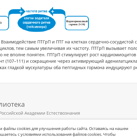
. Взаимодействие ПТГрП и ПТГ на клетках сердечно-сосудистой
циклов, тем самым увеличивая их частоту. ПТГрП вызывает по
го не вполне понятен. ПТГрП стимулирует рост кардиомиоцито
нт (107–111) и сокращение через активирующий аденилатцикла
тках гладкой мускулатуры оба пептидных гормона индуцируют р
лиотека
Российской Академии Естествознания
 файлы cookies для улучшения работы сайта. Оставаясь на нашем
лашаетесь с условиями использования файлов cookies. Чтобы