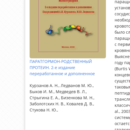
паращи
установ
сосудис
необхо
кровот
было сл
паращит
с перв
кровян
Выясне
ПАРАТГОРМОН-РОДСТВЕННЫЙ
году п
ПРОТЕИН. 2-е издание
(Burtis 
переработанное и дополненное
концев
существ
Курзанов А. Н., Ледванов М. Ю.,
таковы
Быков И. М., Медведев В. Л.,
пептид
Стрыгина Е. А., Бизенкова М. Н.,
трансля
Заболотских Н. В., Ковалев Д. В.,
классич
Стукова Н. Ю.,
al., 20
системы
остаетс
гладких