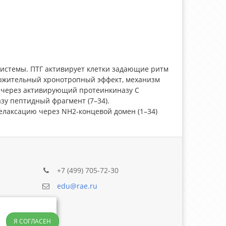
 системы. ПТГ активирует клетки задающие ритм
ложительный хронотропный эффект, механизм
в через активирующий протеинкиназу С
зу пептидный фрагмент (7–34).
елаксацию через NH2-концевой домен (1–34)
+7 (499) 705-72-30
edu@rae.ru
Я СОГЛАСЕН