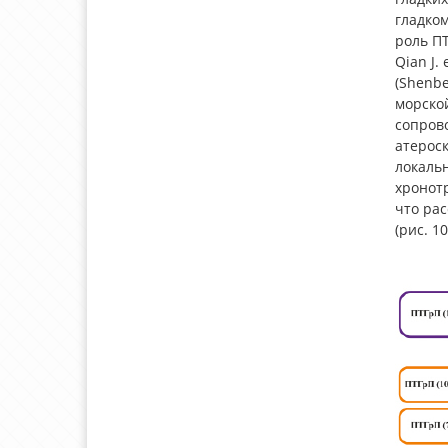
гладко
роль ПТ
Qian J.
(Shenbe
морской
сопров
атерос
локальн
хронот
что рас
(рис. 10