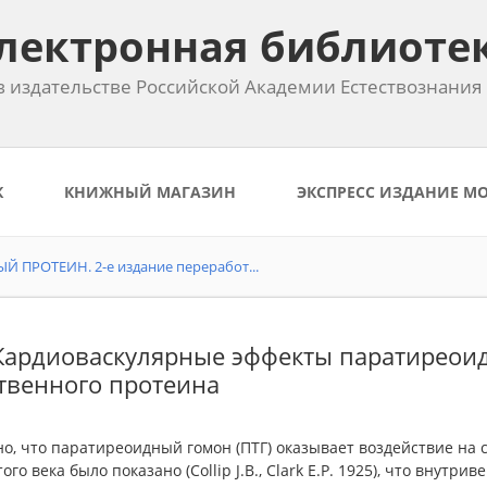
лектронная библиоте
 издательстве Российской Академии Естествознания
К
КНИЖНЫЙ МАГАЗИН
ЭКСПРЕСС ИЗДАНИЕ М
ПРОТЕИН. 2-е издание переработ...
 Кардиоваскулярные эффекты паратиреоид
твенного протеина
о, что паратиреоидный гомон (ПТГ) оказывает воздействие на 
ого века было показано (Collip J.B., Clark E.P. 1925), что внутр