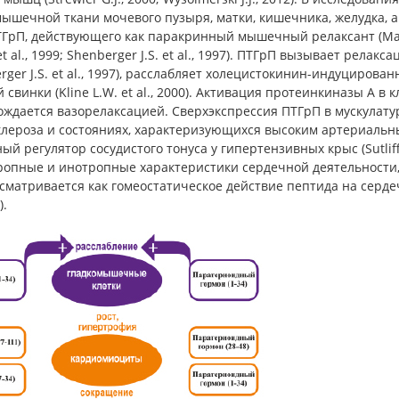
мышечной ткани мочевого пузыря, матки, кишечника, желудка,
ГрП, действующего как паракринный мышечный релаксант (Martin T.J
 et al., 1999; Shenberger J.S. et al., 1997). ПТГрП вызывает рела
rger J.S. et al., 1997), расслабляет холецистокинин-индуциров
 свинки (Kline L.W. et al., 2000). Активация протеинкиназы А в
ождается вазорелаксацией. Сверхэкспрессия ПТГрП в мускулату
клероза и состояниях, характеризующихся высоким артериальн
ый регулятор сосудистого тонуса у гипертензивных крыс (Sutliff 
ропные и инотропные характеристики сердечной деятельности, 
сматривается как гомеостатическое действие пептида на сердечно
).