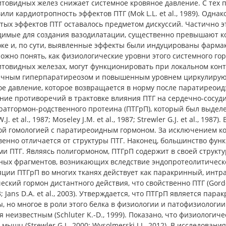
товидных желез снижает системное кровяное давление. С тех 
или кардиотропность эффектов ПТГ (Mok L.L. et al., 1989). Одн
тых эффектов ПТГ оставалось предметом дискуссий. Частично эт
димые для создания вазодилатации, существенно превышают к
оке и, по сути, выявленные эффекты были индуцированы фарма
ожно понять, как физиологические уровни этого системного го
овидных железах, могут функционировать при локальном контр
ичным гиперпаратиреозом и повышенным уровнем циркулирующе
ое давление, которое возвращается в норму после паратиреоид
ние противоречий в трактовке влияния ПТГ на сердечно-сосуди
аратгормон-родственного протеина (ПТГрП), который был выдел
W.J. et al., 1987; Moseley J.M. et al., 1987; Strewler G.J. et al., 
ой гомологией с паратиреоидным гормоном. За исключением ко
енно отличается от структуры ПТГ. Наконец, большинство фун
ми ПТГ. Являясь полигормоном, ПТГрП содержит в своей структ
ных фрагментов, возникающих вследствие эндопротеолитическ
ции ПТГрП во многих тканях действует как паракринный, интр
еский гормон дистантного действия, что свойственно ПТГ (Gordon J
03; Jans D.A. et al., 2003). Утверждается, что ПТГрП является п
, но многое в роли этого белка в физиологии и патофизиологии
я неизвестным (Schluter K.-D., 1999). Показано, что физиологи
 мышц (Strewler G.J., 2000; Wysolmerski J.J., 2012). В исследова