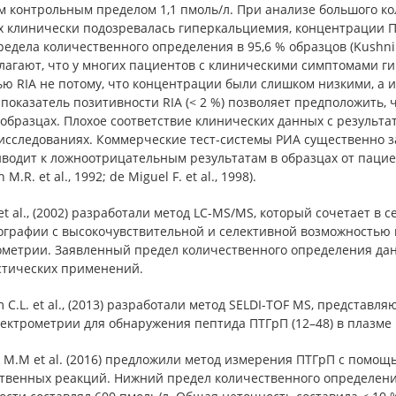
 контрольным пределом 1,1 пмоль/л. При анализе большого кол
х клинически подозревалась гиперкальциемия, концентрации 
едела количественного определения в 95,6 % образцов (Kushnir M
лагают, что у многих пациентов с клиническими симптомами г
ю RIA не потому, что концентрации были слишком низкими, а и
показатель позитивности RIA (< 2 %) позволяет предположить,
образцах. Плохое соответствие клинических данных с результа
 исследованиях. Коммерческие тест-системы РИА существенно
иводит к ложноотрицательным результатам в образцах от паци
 M.R. et al., 1992; de Miguel F. et al., 1998).
et al., (2002) разработали метод LC-MS/MS, который сочетает в
ографии с высокочувствительной и селективной возможностью 
ометрии. Заявленный предел количественного определения данн
стических применений.
C.L. et al., (2013) разработали метод SELDI-TOF MS, предста
пектрометрии для обнаружения пептида ПТГрП (12–48) в плазме
r M.M et al. (2016) предложили метод измерения ПТГрП с помо
твенных реакций. Нижний предел количественного определения 