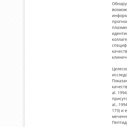
Обнару
возмож
информа
прогно
плазмен
идентиф
коллаге
специф
качеств
клинич
Целесоо
исслед
Показан
качест
al. 199
присутс
al., 19
173) и
меченн
Пептид