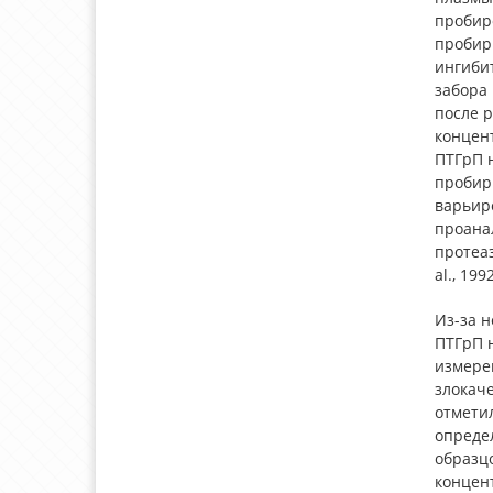
пробиро
пробир
ингибит
забора
после р
концен
ПТГрП 
пробирк
варьир
проана
протеа
al., 199
Из-за н
ПТГрП н
измере
злокаче
отмети
определ
образцо
концен