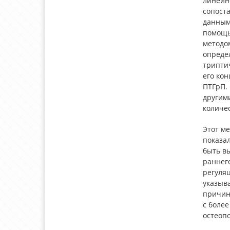
линейно
сопост
данным
помощь
методо
опреде
трипти
его ко
ПТГрП. 
другим
количе
Этот м
показа
быть вы
раннег
регуля
указыв
причин
с боле
остеопо