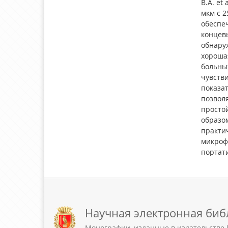
B.A. et
мкм с 2
обеспе
концев
обнаруж
хороша
больны
чувств
показат
позвол
просто
образом
практи
микроф
портат
Научная электронная биб
Монографии, изданные в издательстве 