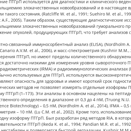
ние ПТГрП используется для диагностики и клинического веден
альциемию злокачественных новообразований и в настоящее в
и такого состояния, (Ratcliffe W. et al., 1991; Suehiro M. et al.,
t A.F., 2005). Таким образом, существующие диагностические
альциемии злокачественных новообразований гуморального про
ение опухолей, продуцирующих ПТГрП, что требует анализов с
но-связанный иммуносорбентный анализ (ELISA), (Nordholm A. 
 (Canario A.V.M. et al., 2006), и масс-спектрометрия (Kushnir M.M.,
мерения ПТГрП, но имеют пределы количественного обнаружени
я достаточно низкими для измерения уровня сывороточного ПТ
адиометрических (IRMA) и радиоиммунологических анализах (RIA) (R
бычно используемых для ПТГрП, используются высокоэнергетиче
вляют опасность для здоровья и имеют короткий срок годности (S
ических методов не позволяет измерять отдельные изоформы ПТ
у ПТГрП (1–173). Эти анализы в основном нацелены на пептид
твенного определения в диапазоне от 0,3 до 4 пМ, (Truong N.U. et al
ence Biotechnology) – 0,5 пМ, (Nordholm A. et al., 2014), IFMA – 0,5 
метрия – 10 пМ. (Lu C.M. et al., 2002). Кроме того, использова
одну изоформу ПТГрП. Был разработан ряд методов RIA, в кото
вательности ПТГрП (Ikeda K. et al., 1994; Pandian M.R. et al., 1992
нестабилен и подвергается быстрой деградации. Kushnir M.M et