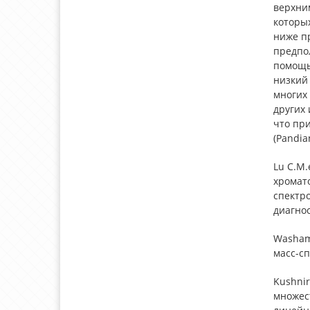
верхним
которы
ниже пр
предпо
помощь
низкий 
многих 
других
что пр
(Pandian
Lu C.M.
хромат
спектр
диагно
Washam 
масс-с
Kushni
множес