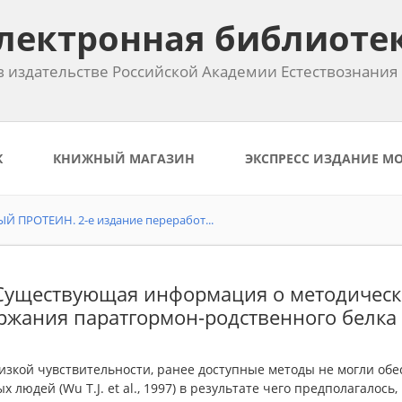
лектронная библиоте
 издательстве Российской Академии Естествознания
К
КНИЖНЫЙ МАГАЗИН
ЭКСПРЕСС ИЗДАНИЕ М
ПРОТЕИН. 2-е издание переработ...
 Существующая информация о методическ
ржания паратгормон-родственного белка 
изкой чувствительности, ранее доступные методы не могли об
х людей (Wu T.J. et al., 1997) в результате чего предполагалос