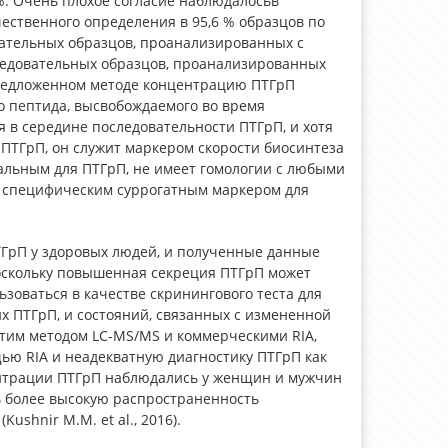
%. Очень плохое согласие наблюдалосьв
ественного определения в 95,6 % образцов по
вательных образцов, проанализированных с
следовательных образцов, проанализированных
предложенном методе концентрацию ПТГрП
 пептида, высвобождаемого во время
 в середине последовательности ПТГрП, и хотя
ПТГрП, он служит маркером скорости биосинтеза
кальным для ПТГрП, не имеет гомологии с любыми
я специфическим суррогатным маркером для
ГрП у здоровых людей, и полученные данные
Поскольку повышенная секреция ПТГрП может
зоваться в качестве скринингового теста для
 ПТГрП, и состояний, связанных с измененной
тим методом LC-MS/MS и коммерческими RIA,
ю RIA и неадекватную диагностику ПТГрП как
нтрации ПТГрП наблюдались у женщин и мужчин
ь более высокую распространенность
shnir M.M. et al., 2016).