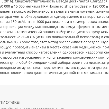
 al., 2016). Сверхчувствительность метода достигается благод
50 000 ± 15 000 метками HRP(Horseradish peroxidase) и 120 000 
чивает высокую эффективность захвата анализируемых молекул.
ые фрагменты обнаруживаются одновременно в сыворотке со 
ения 150 мкМ, что в 1000 раз ниже, чем в коммерческих анализ
я корреляция между микрофлюидным иммуноферментным методо
х раком. Статистический анализ выборки пациентов предсказы
ительностью 80–83 % (истинно положительный показатель) и с
ель 0–4 %). Кроме того, этот метод обеспечивает определенную
яющую проводить анализы в местах оказания медицинской пом
й и элегантный способ изготовления одноразовой недорогой с
, простота изготовления и использования коммерческих компо
чески для любой биомедицинской лаборатории при низких затр
люидные иммуноанализ перспективным инструментом для разр
ивных, клинических диагностических устройств с минимальными
лиотека
Российской Академии Естествознания