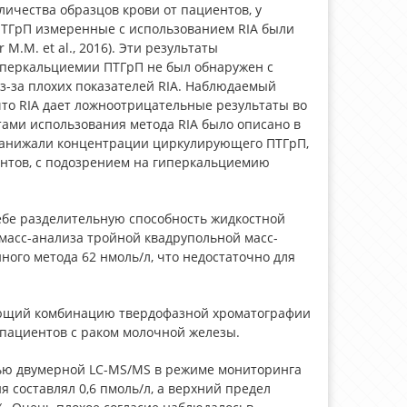
ичества образцов крови от пациентов, у
ПТГрП измеренные с использованием RIA были
.M. et al., 2016). Эти результаты
иперкальциемии ПТГрП не был обнаружен с
з-за плохих показателей RIA. Наблюдаемый
 что RIA дает ложноотрицательные результаты во
тами использования метода RIA было описано в
 занижали концентрации циркулирующего ПТГрП,
ентов, с подозрением на гиперкальциемию
 себе разделительную способность жидкостной
масс-анализа тройной квадрупольной масс-
ого метода 62 нмоль/л, что недостаточно для
вляющий комбинацию твердофазной хроматографии
 пациентов с раком молочной железы.
щью двумерной LC-MS/MS в режиме мониторинга
составлял 0,6 пмоль/л, а верхний предел