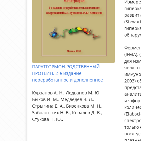
Измере
гиперк
развити
(Stewar
гиперк
обнаруж
Фермент
(IFMA),
для из
ПАРАТГОРМОН-РОДСТВЕННЫЙ
являютс
ПРОТЕИН. 2-е издание
иммунор
переработанное и дополненное
2003) о
предста
Курзанов А. Н., Ледванов М. Ю.,
аналит
Быков И. М., Медведев В. Л.,
изоформ
Стрыгина Е. А., Бизенкова М. Н.,
количес
Заболотских Н. В., Ковалев Д. В.,
(Elabsci
Стукова Н. Ю.,
спектро
только 
последо
плазмы 