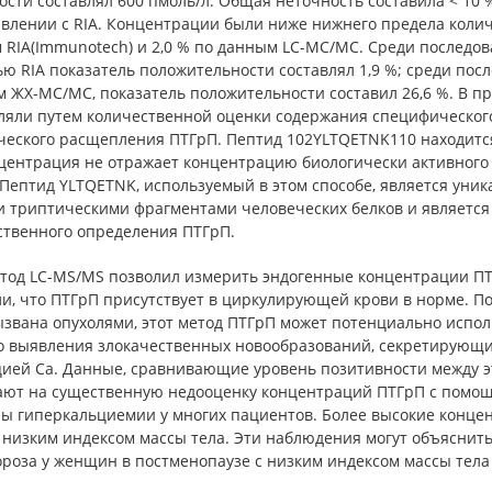
сти составлял 600 пмоль/л. Общая неточность составила < 10 
авлении с RIA. Концентрации были ниже нижнего предела колич
 RIA(Immunotech) и 2,0 % по данным LC-МС/МС. Среди последо
ю RIA показатель положительности составлял 1,9 %; среди по
м ЖХ-МС/МС, показатель положительности составил 26,6 %. В 
ляли путем количественной оценки содержания специфического
ческого расщепления ПТГрП. Пептид 102YLTQETNK110 находится
нцентрация не отражает концентрацию биологически активного 
Пептид YLTQETNK, используемый в этом способе, является уни
и триптическими фрагментами человеческих белков и являетс
ственного определения ПТГрП.
етод LC-MS/MS позволил измерить эндогенные концентрации ПТ
ли, что ПТГрП присутствует в циркулирующей крови в норме. 
звана опухолями, этот метод ПТГрП может потенциально исполь
о выявления злокачественных новообразований, секретирующих
цией Ca. Данные, сравнивающие уровень позитивности между э
ают на существенную недооценку концентраций ПТГрП с помощь
ы гиперкальциемии у многих пациентов. Более высокие конце
е низким индексом массы тела. Эти наблюдения могут объяснит
роза у женщин в постменопаузе с низким индексом массы тела (Ku