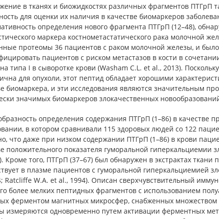
жение в тканях и биожидкостях различных фрагментов ПТГрП т
ность для оценки их наличия в качестве биомаркеров заболева
тивность определения нового фрагмента ПТГрП (12–48), обнару
стического маркера костнометастатического рака молочной жел
ные протеомы 36 пациентов с раком молочной железы, и было 
ицировать пациентов с риском метастазов в кости в сочетани
на типа I в сыворотке крови (Washam C.L. et al., 2013). Посколь
ична для опухоли, этот пептид обладает хорошими характерис
е биомаркера, и эти исследования являются значительным про
ески значимых биомаркеров злокачественных новообразований
бразность определения содержания ПТГрП (1–86) в качестве пр
овании, в котором сравнивали 115 здоровых людей со 122 паци
о, что даже при низком содержании ПТГрП (1–86) в крови паци
ве положительного показателя гуморальной гиперкальциемии зл
4). Кроме того, ПТГрП (37–67) был обнаружен в экстрактах ткани
твует в плазме пациентов с гуморальной гиперкальциемией зло
94; Ratcliffe W.A. et al., 1994). Описан сверхчувствительный и
 его более мелких пептидных фрагментов с использованием пол
ых ферментом магнитных микросфер, снабженных множеством 
ы измеряются одновременно путем активации ферментных мето