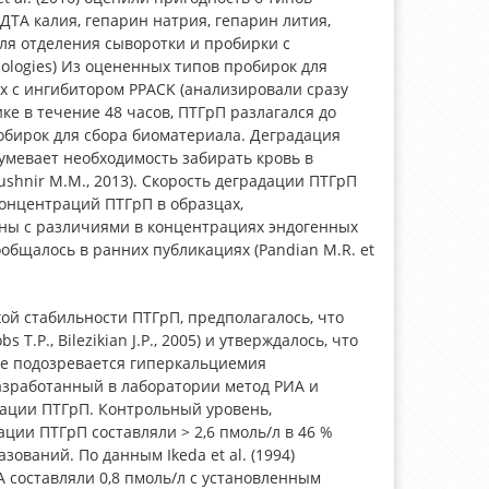
ТА калия, гепарин натрия, гепарин лития,
ля отделения сыворотки и пробирки с
nologies) Из оцененных типов пробирок для
 с ингибитором PPACK (анализировали сразу
ке в течение 48 часов, ПТГрП разлагался до
обирок для сбора биоматериала. Деградация
умевает необходимость забирать кровь в
ushnir M.M., 2013). Скорость деградации ПТГрП
онцентраций ПТГрП в образцах,
аны с различиями в концентрациях эндогенных
бщалось в ранних публикациях (Pandian M.R. et
ой стабильности ПТГрП, предполагалось, что
.P., Bilezikian J.P., 2005) и утверждалось, что
не подозревается гиперкальциемия
 разработанный в лаборатории метод РИА и
ации ПТГрП. Контрольный уровень,
ции ПТГрП составляли > 2,6 пмоль/л в 46 %
ований. По данным Ikeda et al. (1994)
 составляли 0,8 пмоль/л с установленным