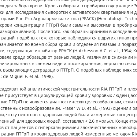
к для забора крови. Кровь собирали в пробирки содержащие ЭД
ки для исследования сыворотки с активатором свёртывания и д
орами Phe-Pro-Arg-хлорметилкетона (PPACK) (Hematologic Tech
 крови концентрации ПТГрП были самыми высокими в пробирках
азмораживания). После того, как образцы хранили в холодильни
траций, подобных тем, которые наблюдаются в других типах пр
начинается во время сбора крови и отделения плазмы и подраз
и, содержащие ингибитор PPACK (Hutchesson A.C. et al., 1994; K
овала среди образцов от разных людей. Различия в снижении к
лизированных в свежем виде и после хранения, вероятно связ
з, вызывающих деградацию ПТГрП. О подобных наблюдениях соо
2; de Miguel F. et al., 1998).
еадекватной аналитической чувствительности RIA ПТГрП и плох
е присутствует в циркулирующей крови у здоровых людей (Jacobs T
ние ПТГрП не является диагностически целесообразным, если 
ственных новообразований. Fraser W.D. et al., (1993) оценили
ли, что у некоторых здоровых людей были измеримые концентр
енный для здоровых людей, составлял < 2,6 пмоль/л. Концентра
в от пациентов с гиперкальциемией злокачественных новообраз
трации ПТГрП в крови здоровых людей измеренные методом RIA