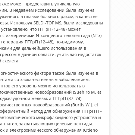
акже может предоставить уникальную
ний. В недавнем исследовании была изучена
женного в плазме больного раком, в качестве
езы. Используя SELDI-TOF MS, были исследованы
установлено, что ПТГрП (12–48) может
и с измерениями N-концевого телопептида (NTx)
ку генерация ПТГрП (12–48), по-видимому,
тиками для дальнейшего использования в
грессом в данной области, учитывая недостаток
 скелета.
огностического фактора также была изучена в
ентами со злокачественным заболеванием.
ентов его уровень можно использовать в
окачественных новообразований (Suehiro M. et
 поджелудочной железы, а ПТГрП (37–74)
качественных новообразований (Burtis W.J. et
ммуноферментный метод для обнаружения ПТГрП (1–
уавтоматического микрофлюидного устройства и
антител, захватывающих целевые пептиды.
к и электрохимического обнаружения (Otieno