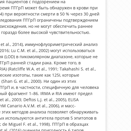
ия пациентов с подозрением на
ремя ПТГрП может быть обнаружен в крови при
 1994) при вероятности смерти в 50 % через 30 дней
 исследования ПТГрП ограничены подтверждением
исхождения, но не могут обеспечить раннее
 гораздо более высокой чувствительностью.
et al., 2014), иммунофлуориметрический анализ
 2016; Lu C.M. et al., 2002) могут использоваться
я (LOD) в пикомолярном диапазоне, которые не
ГрП ранней стадии рака. Кроме того, в
atcliffe W.A. et al., 1991; Takahashi S. et al.,
ские изотопы, такие как 125I, которые
han G. et al., 2000). Ни один из этих
ГрП и, в частности, специфичную для человека
ный фрагмент 1–86. IRMA и RIA имеют предел
., 2003; Deftos L.J. et al., 2005), ELISA
пМ Canario A.V.M. et al., 2006), и масс-
ние этих методов анализа позволяет обнаруживать
рых используются антитела против 5 эпитопов в
; de Miguel F. et al., 1998). ПТГрП в образцах
 al. (2016) оценили пригодность 6 типов