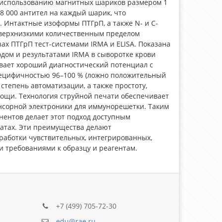
аря использованию магнитных шариков размером 1
± 8 000 антител на каждый шарик, что
 Интактные изоформы ПТГрП, а также N- и C-
сверхнизкими количественным пределом
ах ПТГрП тест-системами IRMA и ELISA. Показана
м и результатами IRMA в сыворотке крови
вает хороший диагностический потенциал с
пецифичностью 96–100 % (ложно положительный
 степень автоматизации, а также простоту,
ощи. Технология струйной печати обеспечивает
енсорной электроники для иммунорешетки. Таким
нентов делает этот подход доступным
атах. Эти преимущества делают
аботки чувствительных, интегрированных,
 требованиями к образцу и реагентам.
+7 (499) 705-72-30
edu@rae.ru