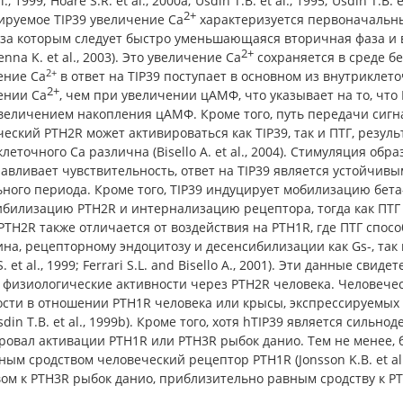
al., 1999; Hoare S.R. et al., 2000a; Usdin T.B. et al., 1995; Usdin 
2+
ируемое TIP39 увеличение Ca
характеризуется первоначальн
 за которым следует быстро уменьшающаяся вторичная фаза и в
2+
enna K. et al., 2003). Это увеличение Ca
сохраняется в среде без
2+
ение Ca
в ответ на TIP39 поступает в основном из внутриклето
2+
ении Ca
, чем при увеличении цАМФ, что указывает на то, что
величением накопления цАМФ. Кроме того, путь передачи сигна
еский PTH2R может активироваться как TIP39, так и ПТГ, рез
леточного Ca различна (Bisello A. et al., 2004). Стимуляция об
авливает чувствительность, ответ на TIP39 является устойчив
ного периода. Кроме того, TIP39 индуцирует мобилизацию бета
билизацию PTH2R и интернализацию рецептора, тогда как ПТГ этог
PTH2R также отличается от воздействия на PTH1R, где ПТГ спос
на, рецепторному эндоцитозу и десенсибилизации как Gs-, так и 
S. et al., 1999; Ferrari S.L. and Bisello A., 2001). Эти данные сви
физиологические активности через PTH2R человека. Человеческ
сти в отношении PTH1R человека или крысы, экспрессируемых в к
sdin T.B. et al., 1999b). Кроме того, хотя hTIP39 является сил
овал активации PTH1R или PTH3R рыбок данио. Тем не менее, б
ым сродством человеческий рецептор PTH1R (Jonsson K.B. et al.
ом к PTH3R рыбок данио, приблизительно равным сродству к PTH1R