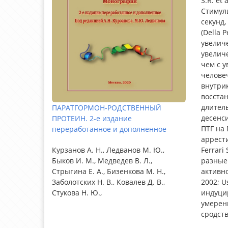
S.R. et 
Стимул
секунд,
(Della P
увелич
увелич
чем с у
человеч
внутрик
восстан
длитель
ПАРАТГОРМОН-РОДСТВЕННЫЙ
десенси
ПРОТЕИН. 2-е издание
ПТГ на 
переработанное и дополненное
аррести
Ferrari 
Курзанов А. Н., Ледванов М. Ю.,
разные 
Быков И. М., Медведев В. Л.,
активно
Стрыгина Е. А., Бизенкова М. Н.,
2002; U
Заболотских Н. В., Ковалев Д. В.,
индуцир
Стукова Н. Ю.,
умеренн
сродств