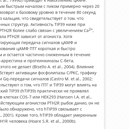
T.B. et al., 1999b) приводит к накоплению цАМФ.
ым быстрым началом с пиком примерно через 20
озврат к базовому уровню в течение 80 секунд
 кальция, что свидетельствует о том, что
чных структур. Активность TIP39 ниже при
2+
 PTH2R более слабо связан с увеличением Ca
,
ла PTH2R зависит от агониста. Хотя
ультирующая передача сигналов цАМФ и
разования цАМФ ПТГ короткая и быстро
ым и остается частично сниженным в течение
-аррестина и протеинкиназы C-бета,
о не делает (Bisello A. et al., 2004). Влияние
обствует активации фосфолипазы C/PKC, трафику
Gq-передачи сигналов (Castro M. et al., 2002;
детельствуют о том, что ПТГ и TIP39 могут влиять на
ий TIP39 (hTIP39) практически не проявлял
летках COS-7 или HEK293 (Hansen I.A. et al.,
ьнодействующим агонистом PTH2R рыбок данио, он не
ыло обнаружено, что hTIP39 связывает с
, 2001). Кроме того, hTIP39 обладает умеренным
 человека (Hoare S.R. et al., 2000b).