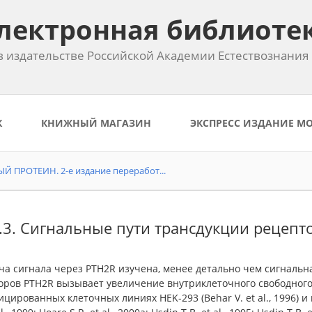
лектронная библиоте
 издательстве Российской Академии Естествознания
К
КНИЖНЫЙ МАГАЗИН
ЭКСПРЕСС ИЗДАНИЕ М
ПРОТЕИН. 2-е издание переработ...
2.3. Сигнальные пути трансдукции рецепт
ча сигнала через PTH2R изучена, менее детально чем сигнальн
оров PTH2R вызывает увеличение внутриклеточного свободного
цированных клеточных линиях HEK-293 (Behar V. et al., 1996) и в 