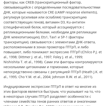
факторы, как CREB (транскрипционный фактор,
связывающийся с определёнными последовательностями
ДНК, которые называются CRE (cAMP response elements),
регулируя (усиливая или ослабляя) транскрипцию
соответствующих генов), витамин D3, Ku-антиген
(специфический белок, который ассоциируется с
репликационными белками, необходим для репликации
ДНК млекопитающих), Ets1, Tax1 и SP-1 (факторы
транскрипции), связываются с элементами ДНК-ответа,
расположенными в зонах промотора ПТГрП, и либо
повышают, либо понижают экспрессию ПТГрП (Chilco P.J. et
al., 1998; Dittmer J. et al., 1997; Foley J. et al., 1999;
Nishishita T. et al., 1998). Сами эти факторы контролируются
несколькими цитокинами и гормонами, которые
непосредственно связаны с регуляцией ПТГрП (Heath J.K. et
al., 1995; Cho Y.M. et al., 2004; Johnson R.W. et al., 2011).
Индуцирование экспрессии ПТГрП в ответ на многие из
этих факторов является быстрым, что указывает на то, что
в некоторых случаях ПТГрП разделяет особенности с
членами семейства генов ранних ответов и онкогенами