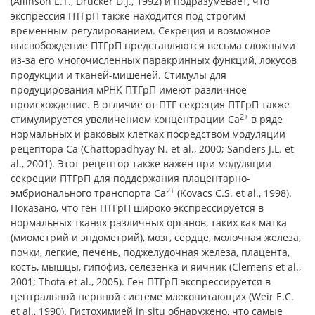
(Allinson E.T., Drucker D.J., 1992) и подразумевает, что
экспрессия ПТГрП также находится под строгим
временным регулированием. Секреция и возможное
высвобождение ПТГрП представляются весьма сложными
из-за его многочисленных паракринных функций, локусов
продукции и тканей-мишеней. Стимулы для
продуцирования мРНК ПТГрП имеют различное
происхождение. В отличие от ПТГ секреция ПТГрП также
2+
стимулируется увеличением концентрации Ca
в ряде
нормальных и раковых клетках посредством модуляции
рецептора Ca (Chattopadhyay N. et al., 2000; Sanders J.L. et
al., 2001). Этот рецептор также важен при модуляции
секреции ПТГрП для поддержания плацентарно-
2+
эмбрионального транспорта Ca
(Kovacs C.S. et al., 1998).
Показано, что ген ПТГрП широко экспрессируется в
нормальных тканях различных органов, таких как матка
(миометрий и эндометрий), мозг, сердце, молочная железа,
почки, легкие, печень, поджелудочная железа, плацента,
кость, мышцы, гипофиз, селезенка и яичник (Clemens et al.,
2001; Thota et al., 2005). Ген ПТГрП экспрессируется в
центральной нервной системе млекопитающих (Weir E.C.
et al., 1990). Гистохимией in situ обнаружено, что самые