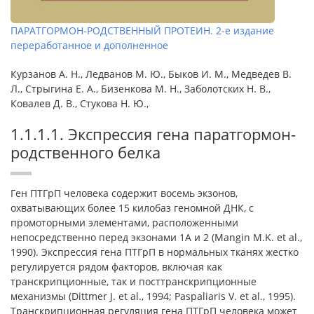
ПАРАТГОРМОН-РОДСТВЕННЫЙ ПРОТЕИН. 2-е издание
переработанное и дополненное
Курзанов А. Н., Ледванов М. Ю., Быков И. М., Медведев В.
Л., Стрыгина Е. А., Бизенкова М. Н., Заболотских Н. В.,
Ковалев Д. В., Стукова Н. Ю.,
1.1.1.1. Экспрессия гена паратгормон-
родственного белка
Ген ПТГрП человека содержит восемь экзонов,
охватывающих более 15 килобаз геномной ДНК, с
промоторными элементами, расположенными
непосредственно перед экзонами 1А и 2 (Mangin M.K. et al.,
1990). Экспрессия гена ПТГрП в нормальных тканях жестко
регулируется рядом факторов, включая как
транскрипционные, так и посттранскрипционные
механизмы (Dittmer J. et al., 1994; Paspaliaris V. et al., 1995).
Транскрипционная регуляция гена ПТГрП человека может