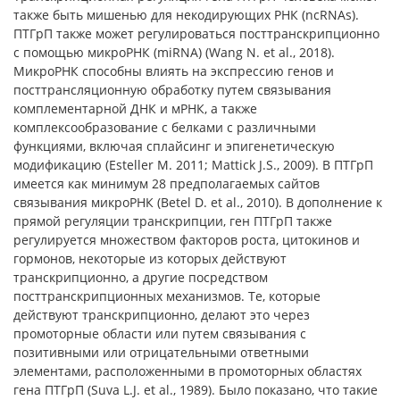
также быть мишенью для некодирующих РНК (ncRNAs).
ПТГрП также может регулироваться посттранскрипционно
с помощью микроРНК (miRNA) (Wang N. et al., 2018).
МикроРНК способны влиять на экспрессию генов и
посттрансляционную обработку путем связывания
комплементарной ДНК и мРНК, а также
комплексообразование с белками с различными
функциями, включая сплайсинг и эпигенетическую
модификацию (Esteller M. 2011; Mattick J.S., 2009). В ПТГрП
имеется как минимум 28 предполагаемых сайтов
связывания микроРНК (Betel D. et al., 2010). В дополнение к
прямой регуляции транскрипции, ген ПТГрП также
регулируется множеством факторов роста, цитокинов и
гормонов, некоторые из которых действуют
транскрипционно, а другие посредством
посттранскрипционных механизмов. Те, которые
действуют транскрипционно, делают это через
промоторные области или путем связывания с
позитивными или отрицательными ответными
элементами, расположенными в промоторных областях
гена ПТГрП (Suva L.J. et al., 1989). Было показано, что такие