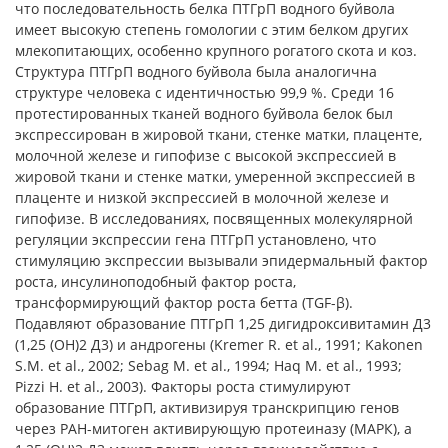
что последовательность белка ПТГрП водного буйвола
имеет высокую степень гомологии с этим белком других
млекопитающих, особенно крупного рогатого скота и коз.
Структура ПТГрП водного буйвола была аналогична
структуре человека с идентичностью 99,9 %. Среди 16
протестированных тканей водного буйвола белок был
экспрессирован в жировой ткани, стенке матки, плаценте,
молочной железе и гипофизе с высокой экспрессией в
жировой ткани и стенке матки, умеренной экспрессией в
плаценте и низкой экспрессией в молочной железе и
гипофизе. В исследованиях, посвященных молекулярной
регуляции экспрессии гена ПТГрП установлено, что
стимуляцию экспрессии вызывали эпидермальный фактор
роста, инсулиноподобный фактор роста,
трансформирующий фактор роста бетта (TGF-β).
Подавляют образование ПТГрП 1,25 дигидроксивитамин Д3
(1,25 (ОН)2 Д3) и андрогены (Kremer R. et al., 1991; Kakonen
S.M. et al., 2002; Sebag M. et al., 1994; Haq M. et al., 1993;
Pizzi H. et al., 2003). Факторы роста стимулируют
образование ПТГрП, активизируя транскрипцию генов
через РАН-митоген активирующую протеиназу (МАРК), а