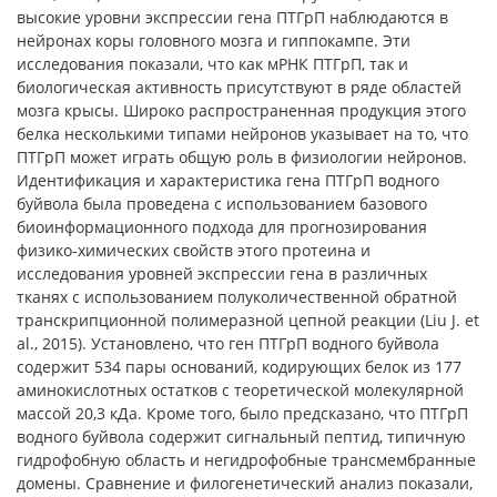
высокие уровни экспрессии гена ПТГрП наблюдаются в
нейронах коры головного мозга и гиппокампе. Эти
исследования показали, что как мРНК ПТГрП, так и
биологическая активность присутствуют в ряде областей
мозга крысы. Широко распространенная продукция этого
белка несколькими типами нейронов указывает на то, что
ПТГрП может играть общую роль в физиологии нейронов.
Идентификация и характеристика гена ПТГрП водного
буйвола была проведена c использованием базового
биоинформационного подхода для прогнозирования
физико-химических свойств этого протеина и
исследования уровней экспрессии гена в различных
тканях с использованием полуколичественной обратной
транскрипционной полимеразной цепной реакции (Liu J. et
al., 2015). Установлено, что ген ПТГрП водного буйвола
содержит 534 пары оснований, кодирующих белок из 177
аминокислотных остатков с теоретической молекулярной
массой 20,3 кДа. Кроме того, было предсказано, что ПТГрП
водного буйвола содержит сигнальный пептид, типичную
гидрофобную область и негидрофобные трансмембранные
домены. Сравнение и филогенетический анализ показали,