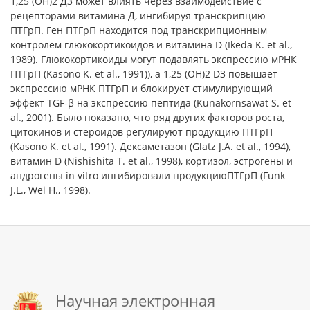
1,25 (ОН)2 Д3 может влиять через взаимодействие с
рецепторами витамина Д, ингибируя транскрипцию
ПТГрП. Ген ПТГрП находится под транскрипционным
контролем глюкокортикоидов и витаминa D (Ikeda K. et al.,
1989). Глюкокортикоиды могут подавлять экспрессию мРНК
ПТГрП (Kasono K. et al., 1991)), а 1,25 (ОН)2 D3 повышает
экспрессию мРНК ПТГрП и блокирует стимулирующий
эффект TGF-β на экспрессию пептида (Kunakornsawat S. et
al., 2001). Было показано, что ряд других факторов роста,
цитокинов и стероидов регулируют продукцию ПТГрП
(Kasono K. et al., 1991). Дексаметазон (Glatz J.A. et al., 1994),
витамин D (Nishishita T. et al., 1998), кортизол, эстрогены и
андрогены in vitro ингибировали продукциюПТГрП (Funk
J.L., Wei H., 1998).
Научная электронная