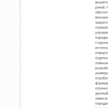
вышепо
рукав. 
обеспе
возник
закреп
позвол
управле
порядк
стороны
интенс
поворо
отдель
повышен
разраб
универ
отрабат
формир
огранич
данный
зависа
порода