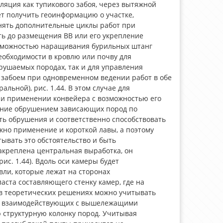
яция как тупикового забоя, через вытяжной
ет получить геоинформацию о участке,
лнять дополнительные циклы работ при
ть до размещения ВВ или его укрепление
озможностью наращивания бурильных штанг
еобходимости в кровлю или почву для
рушаемых породах, так и для управления
забоем при одновременном ведении работ в обе
льной), рис. 1.44. В этом случае для
ри применении конвейера с возможностью его
ление обрушением зависающих пород по
ть обрушения и соответственно способствовать
жно применение и короткой лавы, а поэтому
ывать это обстоятельство и быть
акреплена центральная выработка, он
ис. 1.44). Вдоль оси камеры будет
ли, которые лежат на сторонах
аста составляющего стенку камер, где на
 в теоретических решениях можно учитывать
и), взаимодействующих с вышележащими
 структурную колонку пород. Учитывая