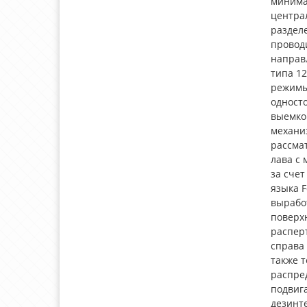
минима
центра
раздел
проводи
направ
типа 12
режимы 
одност
выемко
механиз
рассмат
лава с
за сче
языка F
выработ
поверх
распер
справа 
также т
распре
подвига
дезинт