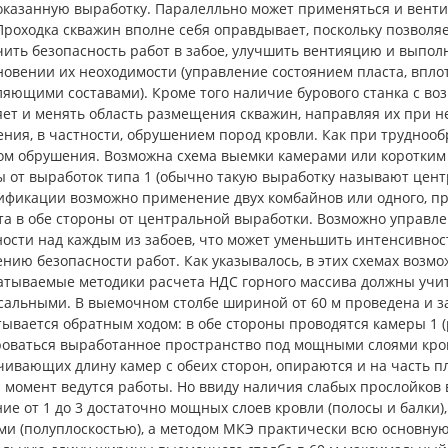
казанную выработку. Паралелльно может применяться и вентил
Проходка скважин вполне себя оправдывает, поскольку позволя
чить безопасность работ в забое, улучшить вентияцию и выпо
новении их неоходимости (управление состоянием пласта, впло
ляющими составами). Кроме того наличие бурового станка с в
яет и менять область размещения скважин, направляя их при н
ния, в частности, обрушением пород кровли. Как при труднооб
ом обрушения. Возможна схема выемки камерами или коротким 
 от выработок типа 1 (обычно такую выработку называют центра
ификации возможно применение двух комбайнов или одного, п
та в обе стороны от центральной выработки. Возможно управ
ности над каждым из забоев, что может уменьшить интенсивнос
ию безопасности работ. Как указывалось, в этих схемах возмо
атываемые методики расчета НДС горного массива должны учит
сальными. В выемочном столбе шириной от 60 м проведена и з
ывается обратным ходом: в обе стороны проводятся камеры 1 (р
оваться выработанное пространство под мощными слоями кров
ивающих длину камер с обеих сторон, опираются и на часть пл
 момент ведутся работы. Но ввиду наличия слабых прослойков
ние от 1 до 3 достаточно мощных слоев кровли (полосы и балк
ми (полуплоскостью), а методом МКЭ практически всю основную