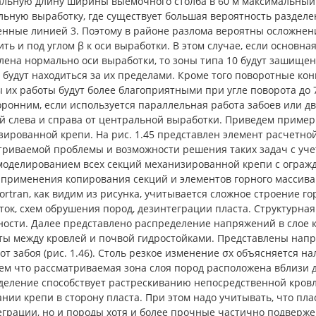
льную длину ширины выемочного столба в 60 м максимальный 
льную выработку, где существует большая вероятность раздел
енные линией 3. Поэтому в районе разлома вероятны осложнен
ть и под углом β к оси выработки. В этом случае, если основн
лена нормально оси выработки, то зоны типа 10 будут зашище
 будут находиться за их пределами. Кроме того поворотные ко
их работы будут более благоприятными при угле поворота до 
оронним, если используется параллельная работа забоев или д
й слева и справа от центральной выработки. Приведем пример
ированной крепи. На рис. 1.45 представлен элемент расчетно
риваемой проблемы и возможности решения таких задач с учет
 моделированием всех секций механизированной крепи с огражд
т применения копирования секций и элементов горного массива
ortran, как видим из рисунка, учитывается сложное строение г
ок, схем обрушения пород, дезинтеграции пласта. Структурна
ности. Далее представлено распределение напряжений в слое к
ты между кровлей и почвой гидростойками. Представлены напря
от забоя (рис. 1.46). Столь резкое изменение σх объясняется 
ем что рассматриваемая зона слоя пород расположена вблизи д
деление способствует растрескиванию непосредственной кровл
нии крепи в сторону пласта. При этом надо учитывать, что пл
еграции, но и породы хотя и более прочные частично подверж