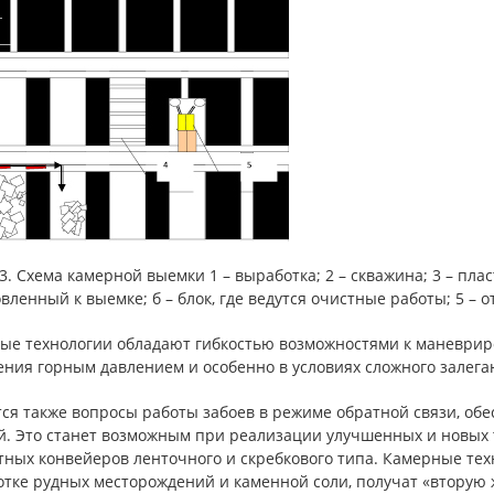
43. Схема камерной выемки 1 – выработка; 2 – скважина; 3 – пла
вленный к выемке; б – блок, где ведутся очистные работы; 5 – 
ые технологии обладают гибкостью возможностями к маневри
ния горным давлением и особенно в условиях сложного залега
ся также вопросы работы забоев в режиме обратной связи, обе
й. Это станет возможным при реализации улучшенных и новых 
тных конвейеров ленточного и скребкового типа. Камерные т
отке рудных месторождений и каменной соли, получат «вторую 