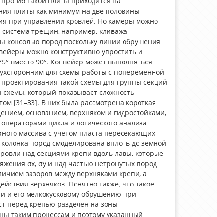
прогиб такой плиты приходится на
ения плиты как минимум на две половины
ия при управлении кровлей. Но камеры можно
ая система трещин, например, кливажа
ны консолью пород поскольку линии обрушения
нвейеры можно конструктивно упростить и
75° вместо 90°. Конвейер может выполняться
вухсторонним для схемы работы с попеременной
 проектирования такой схемы для группы секций
й схемы, который показывает сложность
ом [31–33]. В них была рассмотрена короткая
ением, основанием, верхняком и гидростойками,
 операторами цикла и логического анализа
орного массива с учетом пласта пересекающих
я колонка пород смоделирована вплоть до земной
ровли над секциями крепи вдоль лавы, которые
жения σх, σу и над частью нетронутых пород
наличием зазоров между верхняками крепи, а
ействия верхняков. Понятно также, что такое
и и его мелкокусковому обрушению при
аст перед крепью разделен на зоны
ены таким процессам и поэтому указанный