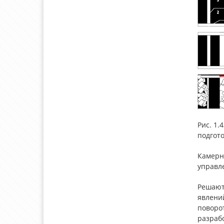
Рис. 1.
подгото
Камерн
управле
Решают
явлени
поворо
разраб