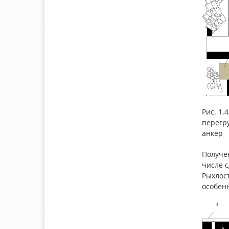
Рис. 1.
перегру
анкер
Получе
числе 
Рыхлос
особенн