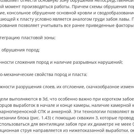
позволяет отнести основную зону обрушения непосредственной 
ый момент производяться работы. Причем схемы обрушения пор
е, консольное обрушение основной кровли и сводообразование
ающей к пласту условно является аналогом груди забоя лавы.
рования позволяет учитывать все ранее приведенные факторы
нтеграцию пластовой зоны;
ы обрушения пород;
енности сложения пород и наличие разрывных нарушений;
о-механические свойства пород и пласта;
ожности разрушения слоев, их отслоение, скачкообразное изме
ели выполняются в 3d, что особенно важно при коротком забо
орцов выработок в начале и конце камеры, наличие камерной к
нарнопереносной СПК и анкерной. Эти технологии позволяют 
езании блока (рис. 1.43) с помощью скважин 3, которые провод
спользоваться для вентиляции забоя при их диаметре не меее 0,2
яционная струя направляется из нижепоказанной выработки, ом