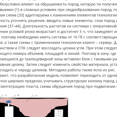
 безусловно влияет на обрушаемость пород, которую по получ
выемки [1] в сложных условиях при сводообразовании пород, 
ная схема [33] адаптируема к изменениям элементов технологи
ость уточнять решение, вводить новые элементы: слои пород и
ия [37–44]. Длительность расчетов на системах с оперативной
нии условий резко возрастает и достигнет 5 ч, что замедляет 
, поэтому необходимо иметь системы от 16 Гб с соответствующ
я, а также схемы с применением технологии клиент – сервер.
нством и СПК следует воссоздать целики угля. При этом след
ющего номера объемов, площадей и линий. Поэтому в зону, гд
рающиеся до трапецевидной зоны вставлен блок с таковыми раз
авная целику. Затем следует изменить свойство материала, уста
оздать и череду целиков. Методика работы также ясна из рис.
ают, что разработанная модель позволяет переходить от одной
очно широких пределах, учитывать структурную колонку пород,
дезинтеграцию пласта, схемы обрушения пород при подвигании 