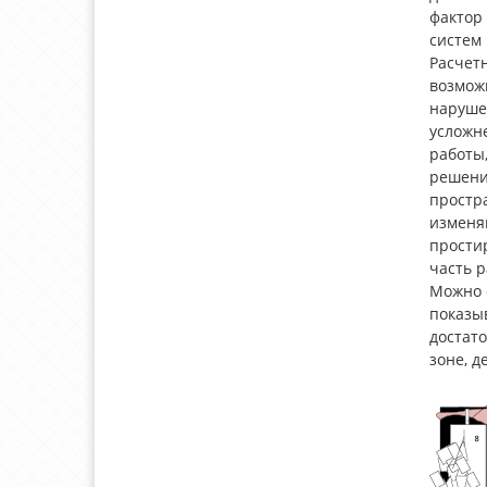
фактор
систем 
Расчет
возможн
нарушен
усложне
работы
решени
простра
изменя
прости
часть р
Можно с
показыв
достат
зоне, 