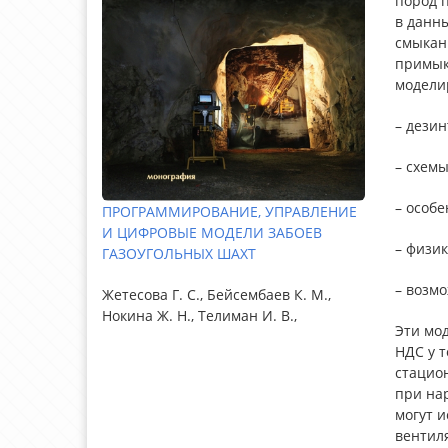
пород 
в данн
смыкани
примык
модели
– дези
– схем
– особ
ПРОГРАММИРОВАНИЕ, УПРАВЛЕНИЕ
И ЦИФРОВЫЕ МОДЕЛИ ЗАБОЕВ
– физик
ГАЗОУГОЛЬНЫХ ШАХТ
– возм
Жетесова Г. С., Бейсембаев К. М.,
Нокина Ж. Н., Телиман И. В.,
Эти мод
НДС у т
стацио
при нар
могут и
вентил