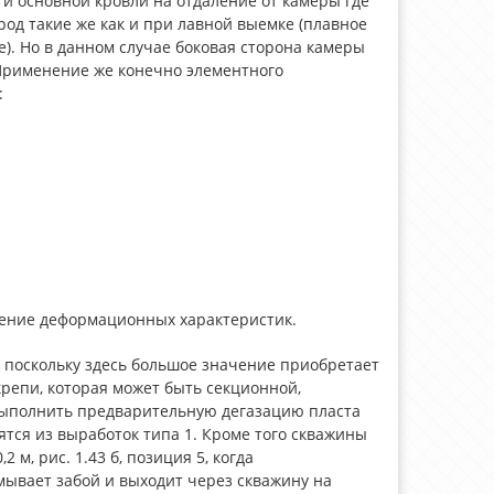
и основной кровли на отдаление от камеры где
од такие же как и при лавной выемке (плавное
). Но в данном случае боковая сторона камеры
 Применение же конечно элементного
:
нение деформационных характеристик.
е поскольку здесь большое значение приобретает
репи, которая может быть секционной,
выполнить предварительную дегазацию пласта
ятся из выработок типа 1. Кроме того скважины
 м, рис. 1.43 б, позиция 5, когда
ывает забой и выходит через скважину на