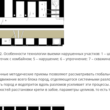
42. Особенности технологии выемки нарушенных участков: 1 – шт
зчик с комбайном; 5 – нарушение; 6 – упрочнение; 7 – скважина;
нные методические приемы позволяют рассматривать глобальны
сдвижение всего блока пород, отделяющегося системными разл
ть пород и водоприток вдоль разломов усиливает эти процессы
остей расстановки крепи в забое, параметры целиков, то есть