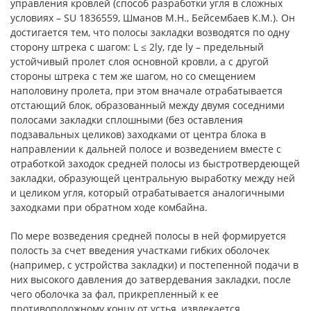
управления кровлей (способ разработки угля в сложных
условиях – SU 1836559, Шманов М.Н., Бейсембаев К.М.). Он
достигается тем, что полосы закладки возводятся по одну
сторону штрека с шагом: L ≤ 2ly, где ly – предельный
устойчивый пролет слоя основной кровли, а с другой
стороны штрека с тем же шагом, но со смещением
наполовину пролета, при этом вначале отрабатывается
отстающий блок, образованный между двумя соседними
полосами закладки сплошными (без оставления
подзавальных целиков) заходками от центра блока в
направлении к дальней полосе и возведением вместе с
отработкой заходок средней полосы из быстротвердеющей
закладки, образующей центральную выработку между ней
и целиком угля, который отрабатывается аналогичными
заходками при обратном ходе комбайна.
По мере возведения средней полосы в ней формируется
полость за счет введения участками гибких оболочек
(например, с устройства закладки) и постепенной подачи в
них высокого давления до затвердевания закладки, после
чего оболочка за фал, прикрепленный к ее
противоположному концу от устья, извлекается.