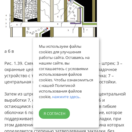
Мы используем файлы
а б в
cookies для улучшения
работы сайта. Оставаясь на
Рис. 1.39. Схема работ: 1 – полоса закладки; 2 – штрек; 3 –
нашем сайте, вы
соглашаетесь с условиями
охранные целики; 4 – средняя полоса; 5 – закладочное
использования файлов
устройство с трубопроводом; 6 – гибкая оболочка; 7 –
cookies. Чтобы ознакомиться
центральная выработка; 8 – комбайн; 9 – гидростойки.
с нашей Политикой
использования файлов
Затем из штрека 2, а на остальных участках с центральной
cookie,
нажмите здесь
.
выработки 7, образованной средней полосой 6 и
остающимся с правой стороны целиком угля, в гибкие
оболочки 6 последовательно подается давление, которое
Я СОГЛАСЕН
поддерживается вплоть до затвердевания закладки, при
этом давление повышается ступенями, величина которых
определяется степенью затвердевания закладки, без