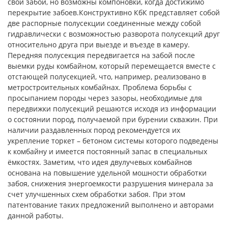
свой забой, но возможны компоновки, когда достижимо
перекрытие забоев.Конструктивно КбК представляет собой
две распорные полусекции соединенные между собой
гидравлически с возможностью разворота полусекций друг
относительно друга при выезде и въезде в камеру.
Передняя полусекция передвигается на забой после
выемки руды комбайном, который перемещается вместе с
отстающей полусекцией, что, например, реализовано в
метростроительных комбайнах. Проблема борьбы с
просыпанием породы через зазоры, необходимые для
передвижки полусекций решаются исходя из информации
о состоянии пород, получаемой при бурении скважин. При
наличии раздавленных пород рекомендуется их
укрепление торкет – бетоном системы которого подведены
к комбайну и имеется постоянный запас в специальных
ёмкостях. Заметим, что идея двулучевых комбайнов
основана на повышение удельной мошности обработки
забоя, снижения энергоемкости разрушения минерала за
счет улучшенных схем обработки забоя. При этом
патентование таких предложений выполнено и авторами
данной работы.