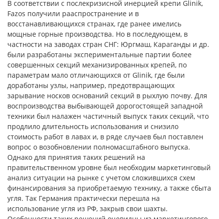
В соответствии с послекризисной инерцией крепи Glinik,
Fazos получили рааспространение и в
восстанавливающихся странах, где ранее имелись
мощные горные производства. Но в последующем, в
частности на заводах стран СНГ: Юргмаш, Караганды и др.
были разработаны экспериментальные партии более
совершенных секций механизированных крепей, по
параметрам мало отличающихся от Glinik, где были
доработаны узлы, например, предотвращающих
зарывание носков оснований секций в рыхлую почву. Для
воспроизводства выбывающей дорогостоящей западной
техники был налажен частичный выпуск таких секций, что
продлило длительность использования и снизило
стоимость работ в лавах и, в ряде случаев был поставлен
вопрос о возобновлении полномасштабного выпуска.
Однако для принятия таких решений на
правительственном уровне был необходим маркетинговый
анализ ситуации на рынке с учетом сложившихся схем
финансирования за приобретаемую технику, а также сбыта
угля. Так Германия практически перешла на
использование угля из РФ, закрыв свои шахты.
Особенности таких решений очевидны из маркетингового