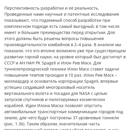
Перспективность разработки и её реальность.
Проведенные нами научные и патентные исследования
показывают, что подземный способ разработки при
комплексном подходе есть самый выгодный, в том числе
имеет и большие преимущества перед открытым. Для
этого должны быть решены вопросы повышения
производительности комбайнов в 2–4 раза. В анализе мы
показали, что это вполне возможно уже при существующем
развитии горной науки, на уровне который был достигнут в
СССР и АН НАН РК SpageX и Илон Рив Маск. Для
туннелепроходческой техники Илон Маск ставит задачи
повышения темпов проходки в 10 раз. Илон Рив Маск –
миллиардер и основатель корпорации SpageX, впервые
успешно создавшей многоразовый носитель
вертикального взлета и посадки для NASA с целью
запусков спутников и пилотируемых космических
кораблей. Идеи Илона Маска позволят опустить
автомобильные транспортные коммуникации городов под
землю, для чего будут построены 37-уровневые тоннели
(рис. 1.36). Таким образом, значительная часть
производственной деятельности уйдет под землю, и как