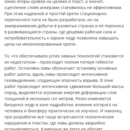
зонах опоры кровли на целики и пласт, а значит,
сцепление слоёв анкерами становилось не эффективным.
При этом надежной и простой крепи стационарно
переносного типа не было разработано, из–за
замораживания добычи в развитых странах и её переноса
в развивающиеся страны, где дешевая рабочая сила и
нетребовательность к охране недр позволяла завышать
цены на механизированные крепи.
То, что обеспечивало успех лавных технологий становится
их недостатком – происходит полная потеря гибкости
работ. Остановка лавы обозначает остановку основных
работ шахты; вдоль лавы происходит интенсивное
газовыделение, создающее опасность взрыва. В зоне
работ происходит интенсивное сдвижение большой массы
пород, выделяется огромная энергия деформации слоя
толщиной в несколько сот метров. Резко изменяется
биоценоз недр в зоне надработки, влияние которого на
человека и биосферу практически не изучено. И наконец,
при разработке всё чаще встречаются геологические
нарушения в пластах, где лавы должны аварийно
останавливаться. Камерные же легко их обходят.