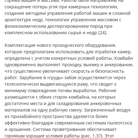
горных машин и массива. Работы были направлены на
сокращение потерь угля при камерных технологиях,
создание методики управления работой машин в сложной
архитектуре недр, технологии управления массивом с
физикохимическим диспергированием пород при
комплексном использовании сырья и недр [24].
Комплектация нового проходческого оборудования,
которую предполагаем использовать для отработки камер,
определена с учетом конкретных условий работы. Комбайн
одновременно выполняет проходку, выемку и анкерование,
что существенно увеличивает скорость и безопасность
работ. Зарубание в «грудь» забоя осуществляется через
телескопически выдвигающуюся раму, что сводит к
минимуму повреждение почвы выработки. Рабочие
размещаются с обеих сторон комбайна, на которых
достаточно места и для складирования анкеровочных
материалов на одну рабочую смену. Загрязненный воздух
из призабойного пространства удаляется более
эффективно благодаря современным системам пылеотсоса
и орошения. Система проветривания обеспечивает
горнякам хорошие условия работы (рис. 1.37). Этот