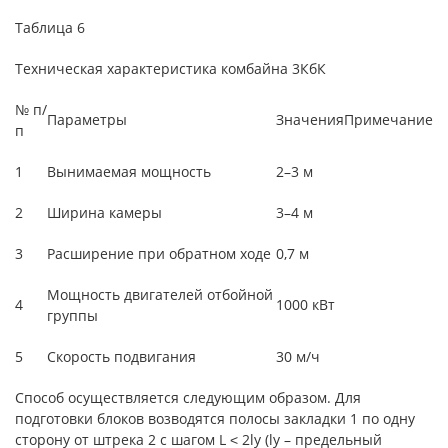
Таблица 6
Техническая характеристика комбайна 3КбК
№ п/
Параметры
Значения
Примечание
п
1
Вынимаемая мощность
2–3 м
2
Ширина камеры
3–4 м
3
Расширение при обратном ходе
0,7 м
Мощность двигателей отбойной
4
1000 кВт
группы
5
Скорость подвигания
30 м/ч
Способ осуществляется следующим образом. Для
подготовки блоков возводятся полосы закладки 1 по одну
сторону от штрека 2 с шагом L ˂ 2ly (ly – предельный