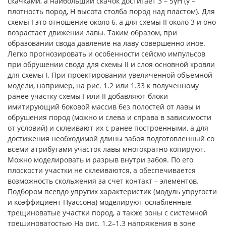
скачками, а наибольший скачок достигает 3 – 5γH (γ –
плотность пород, H высота столба пород над пластом). Для
схемы I это отношение около 6, а для схемы II около 3 и оно
возрастает движении лавы. Таким образом, при
образовании свода давление на лаву совершенно иное.
Легко прогнозировать и особенности сейсмо импульсов
при обрушении свода для схемы II и слоя основной кровли
для схемы I. При проектировании увеличенной объемной
модели, например, на рис. 1.2 или 1.33 к полученному
ранее участку схемы I или II добавляют блоки
имитирующий боковой массив без полостей от лавы и
обрушения пород (можно и слева и справа в зависимости
от условий) и склеивают их с ранее построенными, а для
достижения необходимой длины забоя подготовленный со
всеми атрибутами участок лавы многократно копируют.
Можно моделировать и разрыв внутри забоя. По его
плоскости участки не склеиваются, а обеспечивается
возможность скольжения за счет контакт – элементов.
Подбором псевдо упругих характеристик (модуль упругости
и коэффициент Пуассона) моделируют ослабленные,
трещиноватые участки пород, а также зоны с системной
трещиноватостью На рис. 1.2–1.3 напряжения в зоне