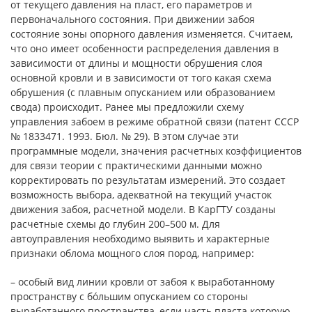
от текущего давления на пласт, его параметров и
первоначального состояния. При движении забоя
состояние зоны опорного давления изменяется. Считаем,
что оно имеет особенности распределения давления в
зависимости от длины и мощности обрушения слоя
основной кровли и в зависимости от того какая схема
обрушения (с плавным опусканием или образованием
свода) происходит. Ранее мы предложили схему
управления забоем в режиме обратной связи (патент СССР
№ 1833471. 1993. Бюл. № 29). В этом случае эти
программные модели, значения расчетных коэффициентов
для связи теории с практическими данными можно
корректировать по результатам измерений. Это создает
возможность выбора, адекватной на текущий участок
движения забоя, расчетной модели. В КарГТУ созданы
расчетные схемы до глубин 200–500 м. Для
автоуправления необходимо выявить и характерные
признаки облома мощного слоя пород, например:
– особый вид линии кровли от забоя к выработанному
пространству с бóльшим опусканием со стороны
выработанного пространства, если часть пласта которую