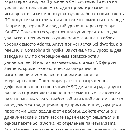
характерный вид на 3 уровне в CAE системе. То есть на
уровне изготовления. На стадии проектирования в
исследовательских институтах, вузах, лабораториях пакеты
ПО могут сильно отличаться от тех, что имеются на заводе.
Например, верхний и средний уровень характерен для
КарГТУ, Томского государственного университета, а для
уральского технического университета чаще на обоих
уровнях вместо Adams, Ansys применяется SolidWorks, а в
МИСИС и ComsolMultiPhysiks. Заметим, что 3 уровень для
завода КЛМЗ по операционным возможностям –
универсален. И на, так называемых, станках NX фирмы
Siemens, кроме технологических операций по
изготовлению можно вести проектирование и
моделирование. Причем для расчета напряженно-
деформированного состояния (НДС) детали и ряда других
расчетов применяются конечно-элементные технологии
пакета типа NASTRAN. Выбор той или иной системы часто
определяется традициями предприятий и предыдущими
проектами школ ведущих эти работы. Действительно, и
динамические и статические задачи могут решаться и в
одном пакете SolidWorks, но отдельные пакеты (Adams,
Ansys) имеют характерную специализацию, а значит более