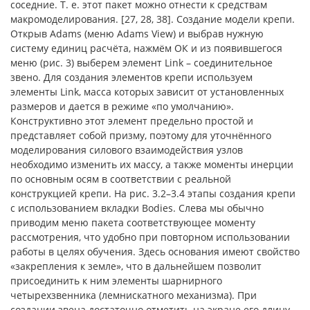
соседние. Т. е. этот пакет можно отнести к средствам
макромоделирования. [27, 28, 38]. Создание модели крепи.
Открыв Adams (меню Adams View) и выбрав нужную
систему единиц расчёта, нажмём ОК и из появившегося
меню (рис. 3) выберем элемент Link – соединительное
звено. Для создания элементов крепи используем
элементы Link, масса которых зависит от установленных
размеров и дается в режиме «по умолчанию».
Конструктивно этот элемент предельно простой и
представляет собой призму, поэтому для уточнённого
моделирования силового взаимодействия узлов
необходимо изменить их массу, а также моменты инерции
по основным осям в соответствии с реальной
конструкцией крепи. На рис. 3.2–3.4 этапы создания крепи
с использованием вкладки Bodies. Слева мы обычно
приводим меню пакета соответствующее моменту
рассмотрения, что удобно при повторном использовании
работы в целях обучения. Здесь основания имеют свойство
«закрепления к земле», что в дальнейшем позволит
присоединить к ним элементы шарнирного
четырехзвенника (лемнискатного механизма). При
создании звена достаточно отметить на экране его длину.