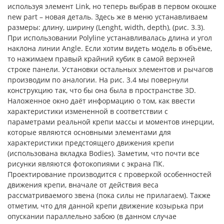
используя элемент Link, но теперь выбрав в первом окошке
new part – новая деталь. Здесь же в меню устанавливаем
размеры: длину, ширину (Lenght, width, depth), (рис. 3.3).
При использовании Polyline устанавливалась длина и угол
наклона линии Angle. Если хотим видеть модель в объёме,
то нажимаем правый крайний кубик в самой верхней
строке панели. Установки остальных элементов и рычагов
производим по аналогии. На рис. 3.4 мы повернули
конструкцию так, что бы она была в пространстве 3D.
Наложенное окно даёт информацию о том, как ввести
характеристики измененной в соответствии с
параметрами реальной крепи массы и моментов инерции,
которые являются основными элементами для
характеристики предстоящего движения крепи
(использована вкладка Bodies). Заметим, что почти все
рисунки являются фотокопиями с экрана ПК.
Проектирование производится с проверкой особенностей
движения крепи, вначале от действия веса
рассматриваемого звена (пока силы не прилагаем). Также
отметим, что для данной крепи движение козырька при
опускании параллельно забою (в данном случае