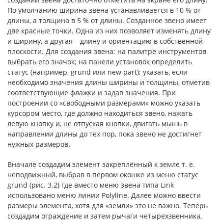
По умолчанию ширина звена устанавливается в 10 % от
длины, а толщина в 5 % от длины. Созданное звено имеет
две красные точки. Одна из них позволяет изменять длину
и ширину, а другая – длину и ориентацию в собственной
плоскости. Для создания звена: на палитре инструментов
выбрать его значок; на панели установок определить
статус (например, grund или new part); указать, если
необходимо значения длины ширины и толщины, отметив
соответствующие флажки и задав значения. При
построении со «свободными размерами» можно указать
курсором место, где должно находиться звено, нажать
левую кнопку и, не отпуская кнопки, двигать мышь в
направлении длины до тех пор, пока звено не достигнет
нужных размеров.
Вначале создадим элемент закреплённый к земле т. е.
неподвижный, выбрав в первом окошке из меню статус
grund (рис. 3.2) где вместо меню звена типа Link
использовано меню линии Polyline. Далее можно ввести
размеры элемента, хотя для «земли» это не важно. Теперь
создадим ограждение и затем рычаги четырехзвенника,