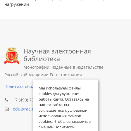
нагружении
Научная электронная
библиотека
Монографии, изданные в издательстве
Российской Академии Естествознания
Политика обработки персональных данных
Мы используем файлы
cookies для улучшения
работы сайта. Оставаясь на
+7 (499) 705-72-30
нашем сайте, вы
edu@rae.ru
соглашаетесь с условиями
использования файлов
cookies. Чтобы ознакомиться
с нашей Политикой