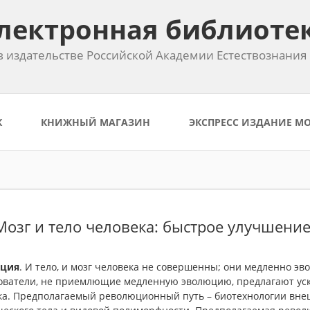
лектронная библиоте
 издательстве Российской Академии Естествознания
К
КНИЖНЫЙ МАГАЗИН
ЭКСПРЕСС ИЗДАНИЕ М
 Мозг и тело человека: быстрое улучшени
ация
. И тело, и мозг человека не совершенны; они медленно э
ователи, не приемлющие медленную эволюцию, предлагают уск
ка. Предполагаемый революционный путь – биотехнологии вне