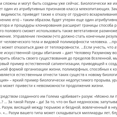
 сложны и могут быть созданы уже сейчас. Биологически же их
т один из атрибутивных признаков класса млекопитающих. Зам
 видимости, приведет также к отказу от грудного вскармливания 
ению его) – таким образом, будет утерян еще один атрибутивн
атора и процедуры клонирования расширит границы способа р
го полового сможет использовать также вегетативное размноже
жение. Управление геномом (что должно стать конечным резул
 от человеческого тела и видовой полиморфности человека. …п
 может отказаться даже от теплокровности. …Если учесть, что 
ие искусственной среды обитания – дает Человеку Разумному 
ирить область своего существования до пределов Вселенной, м
ервый пример естественной сапиентизации, приводящей к соз
ьной формой организации жизни, полиморфных, способных к к
вляется естественным отнести таких существ к новому биологич
ция» – яркий пример биологически недопустимого прорыва, у
го может привести к невозможности продолжения жизни.
редством созданного им Голема «добивает» разум: «Можно ли пр
? … За такой Разум – да! За то, что он был недоноском, запутыв
… Разум, висящий между тюрьмою и бездной, вовлеченный в не
. «… Разум вашего типа может складываться миллиарды лет, б