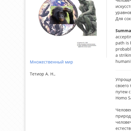
челове
искусс
уравно
Для со
Summa
accepti
path is
probable
a striki
humanity
Множественный мир
Тетиор А. Н.,
Упроще
своего 
путем с
Homo Sa
Челове
природы
человеч
естеств