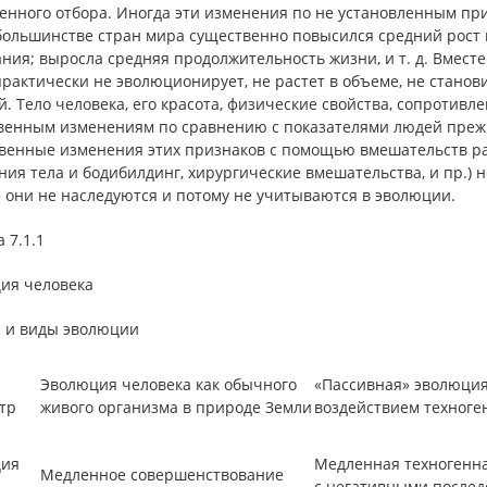
венного отбора. Иногда эти изменения по не установленным пр
 большинстве стран мира существенно повысился средний рост 
ния; выросла средняя продолжительность жизни, и т. д. Вместе
 практически не эволюционирует, не растет в объеме, не стан
. Тело человека, его красота, физические свойства, сопротивл
венным изменениям по сравнению с показателями людей преж
твенные изменения этих признаков с помощью вмешательств ра
ия тела и бодибилдинг, хирургические вмешательства, и пр.) н
 они не наследуются и потому не учитываются в эволюции.
 7.1.1
ия человека
 и виды эволюции
Эволюция человека как обычного
«Пассивная» эволюция
тр
живого организма в природе Земли
воздействием техноге
ия
Медленная техногенн
Медленное совершенствование
с негативными послед