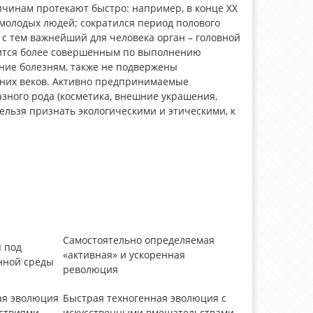
ичинам протекают быстро: например, в конце XX
молодых людей; сократился период полового
 с тем важнейший для человека орган – головной
овится более совершенным по выполнению
ение болезням, также не подвержены
них веков. Активно предпринимаемые
зного рода (косметика, внешние украшения,
ельзя признать экологическими и этическими, к
Самостоятельно определяемая
 под
«активная» и ускоренная
нной среды
революция
ая эволюция
Быстрая техногенная эволюция с
ствиями
искусственными вмешательствами