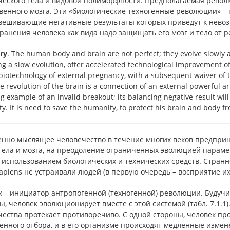
ческого тела и видовой полиморфности. Предполагаемая револ
твенного мозга. Эти «биологические техногенные революции» 
вешивающие негативные результаты которых приведут к невоз
хранения человека как вида надо защищать его мозг и тело от
ry
. The human body and brain are not perfect; they evolve slowly a
ng a slow evolution, offer accelerated technological improvement 
 biotechnology of external pregnancy, with a subsequent waiver 
 revolution of the brain is a connection of an external powerful art
ng example of an invalid breakout; its balancing negative result will 
. It is need to save the humanity, to protect his brain and body fr
нно мыслящее человечество в течение многих веков предпри
тела и мозга, на преодоление ограниченных эволюцией параме
 использованием биологических и технических средств. Странн
piens не устраивали людей (в первую очередь – восприятие их
к – инициатор антропогенной (техногенной) революции. Будуч
, человек эволюционирует вместе с этой системой (табл. 7.1.1
ества протекает противоречиво. С одной стороны, человек пр
енного отбора, и в его организме происходят медленные изме