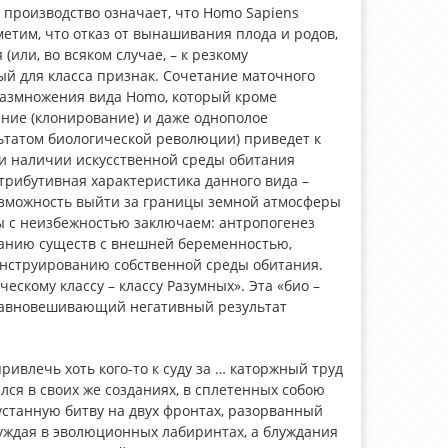
 производство означает, что Homo Sapiens
етим, что отказ от вынашивания плода и родов,
(или, во всяком случае, – к резкому
ый для класса признак. Сочетание маточного
азмножения вида Homo, который кроме
ние (клонирование) и даже однополое
ьтатом биологической революции) приведет к
ри наличии искусственной среды обитания
атрибутивная характеристика данного вида –
возможность выйти за границы земной атмосферы
ы с неизбежностью заключаем: антропогенез
данию существ с внешней беременностью,
онструированию собственной среды обитания.
ескому классу – классу Разумных». Эта «био –
равновешивающий негативный результат
ивлечь хоть кого-то к суду за … каторжный труд
ался в своих же созданиях, в сплетенных собою
устанную битву на двух фронтах, разорванный
луждая в эволюционных лабиринтах, а блуждания