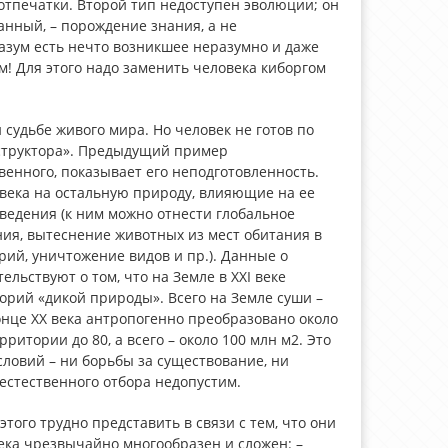
отпечатки. Второй тип недоступен эволюции; он
анный, – порождение знания, а не
азум есть нечто возникшее неразумно и даже
м! Для этого надо заменить человека киборгом
удьбе живого мира. Но человек не готов по
нструктора». Предыдущий пример
твенного, показывает его неподготовленность.
века на остальную природу, влияющие на ее
ведения (к ним можно отнести глобальное
ия, вытеснение животных из мест обитания в
ий, уничтожение видов и пр.). Данные о
ьствуют о том, что на Земле в XXI веке
орий «дикой природы». Всего на Земле суши –
конце XX века антропогенно преобразовано около
ритории до 80, а всего – около 100 млн м2. Это
словий – ни борьбы за существование, ни
естественного отбора недопустим.
того трудно представить в связи с тем, что они
ека чрезвычайно многообразен и сложен: –