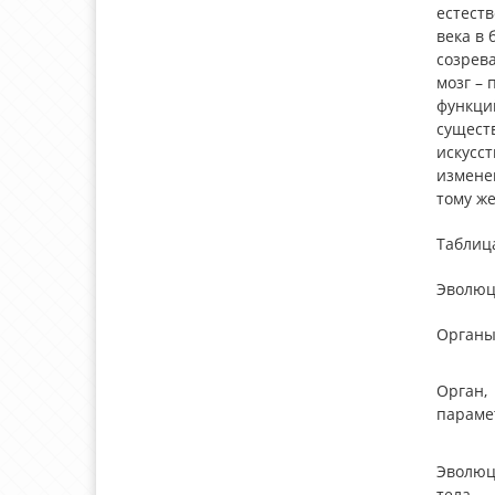
естест
века в
созрева
мозг –
функций
сущест
искусс
изменен
тому же
Таблица
Эволюц
Органы
Орган,
параме
Эволюц
тела