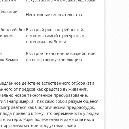
эволюции
Негативные вмешательства
бностей, без
Быстрый рост потребностей,
циалом
несовместимый с ресурсным
потенциалом Земли
а
Быстрое техногенное воздействие
ию Земли
на естественную эволюцию
дленное действие естественного отбора (эти
нного от предков как средство выживания),
иально новое техногенное преобразование,
я [например, 3]. Как само собой разумеющееся,
матриваться как биологический предрассудок.
плода привело к тому, что беременность у людей
ть матери. Роды болезненны и даже опасны, а
т организм матери продуктами своей