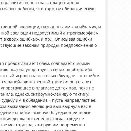
его развития вещества … плацентарная
головы ребенка, что тормозит биологическую
ественной эволюции, названных им «ошибками», и
енной эволюции недопустимый антропоморфизм,
т в своих ошибках», и пр.). Описывая ошибки
етствующие законам природы, предположения о
то провозглашает Голем, совпадает с моими
цию: «… она упорствует в своих ошибках, ибо
атный игрок; она не только блуждает от ошибки
тся одной-единственной тактики: она ставит
упорствующее в плагиате до тех пор, пока не
менила, однако, хитроумно-ленивую тактику:
у судьбу им в обладание – пусть направляют ее,
выком выживания эволюция вышвырнула вас в
орождение ошибки, вслепую блуждающей целые
юция дошла постепенно, когда, в ходе ее
стое место, дыра, которую им непременно
азум «…возник из нужды – для неволи….