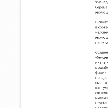
жизнед
береме
эволюц
В своих
в соот
человеч
эволюц
путях с
Созданн
убежден
иначе н
к ошибк
фишки н
попадет
вместо 
как су
состоян
миллиар
неустан
надлежа