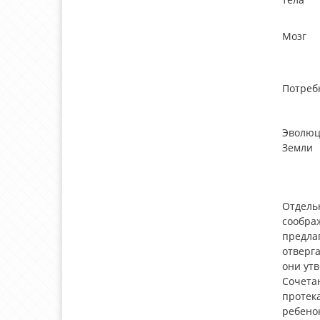
Мозг
Потреб
Эволюц
Земли
Отдель
соображ
предла
отверг
они ут
Сочетан
протека
ребено