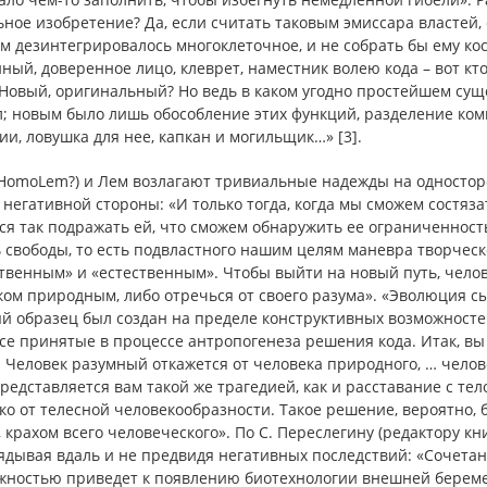
ное изобретение? Да, если считать таковым эмиссара властей,
 дезинтегрировалось многоклеточное, и не собрать бы ему кос
ый, доверенное лицо, клеврет, наместник волею кода – вот кто
 Новый, оригинальный? Но ведь в каком угодно простейшем сущ
л; новым было лишь обособление этих функций, разделение ком
и, ловушка для нее, капкан и могильщик…» [3].
(HomoLem?) и Лем возлагают тривиальные надежды на одностор
 негативной стороны: «И только тогда, когда мы сможем состяза
я так подражать ей, что сможем обнаружить ее ограниченность
 свободы, то есть подвластного нашим целям маневра творчес
твенным» и «естественным». Чтобы выйти на новый путь, челов
ком природным, либо отречься от своего разума». «Эволюция с
й образец был создан на пределе конструктивных возможностей
се принятые в процессе антропогенеза решения кода. Итак, в
. Человек разумный откажется от человека природного, … чел
редставляется вам такой же трагедией, как и расставание с телом
ко от телесной человекообразности. Такое решение, вероятно, 
 крахом всего человеческого». По С. Переслегину (редактору кн
ядывая вдаль и не предвидя негативных последствий: «Сочетан
жностью приведет к появлению биотехнологии внешней береме