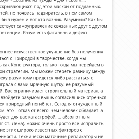
 скрывающихся под этой маской от подданных.
тей, не появись надзиратель, в нем самом
 был нужен и вот кто возник. Разумный? Как бы
ествует самоуправление связанных друг с другом
петенций. Разум есть фатальный дефект
оннее искусственное улучшение без получения
ться с Природой в творчестве, когда мы
 как Конструктора, только тогда мы перейдем в
кой стратегии. Мы можем стереть разницу между
еку разумному придется либо расстаться с
ыграла с вами мрачную шутку: ее разумный
. Вас ограничивает строительный материал, а
ы взойдете разумом выше, согласившись отречься
овек природный погибнет. Сегодня отчужденный
; это – отказ от всего, чем человек обладает, а
будет для вас катастрофой, … абсолютным
иг Ст. Лема), можно очень просто все исправить,
ие этих широко известных факторов с
нности. Технически маточные репликаторы не