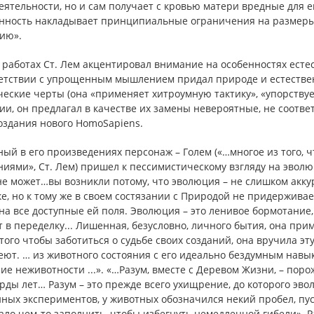
еятельности, но и сам получает с кровью матери вредные для 
нность накладывает принципиальные ограничения на размеры 
ию».
 работах Ст. Лем акцентировал внимание на особенностях ест
ветствии с упрощенным мышлением придал природе и естеств
еские черты (она «применяет хитроумную тактику», «упорствуе
ии, он предлагал в качестве их замены невероятные, не соотв
оздания нового HomoSapiens.
ый в его произведениях персонаж – Голем («…многое из того, ч
иями», Ст. Лем) пришел к пессимистическому взгляду на эволю
е может…вы возникли потому, что эволюция – не слишком аккур
е, но к тому же в своем состязании с Природой не придерживае
а все доступные ей поля. Эволюция – это ленивое бормотание, 
 в переделку... Лишенная, безусловно, личного бытия, она при
того чтобы заботиться о судьбе своих созданий, она вручила эт
меют. … из животного состояния с его идеально бездумным на
ие неживотности ...». «…Разум, вместе с Деревом Жизни, – п
ды лет… Разум – это прежде всего ухищрение, до которого эвол
ных экспериментов, у животных обозначился некий пробел, пу
ло чем-то заполнить, чтобы избегнуть немедленной гибели». Р