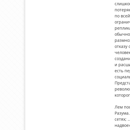
слишком
потеряе
по всей
огранич
реплик
обычно
размно
отказу
человек
создан
и расш
есть п
социал
Предста
револю
которо
Лем пос
Разума…
сетях; 
надвое»