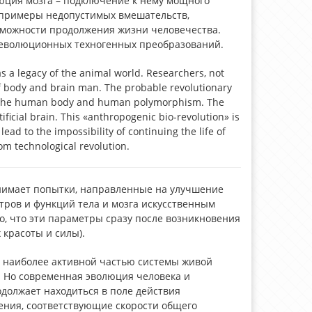
юция мозга – подключение к нему мощного
– примеры недопустимых вмешательств,
можности продолжения жизни человечества.
 революционных техногенных преобразований.
s a legacy of the animal world. Researchers, not
of body and brain man. The probable revolutionary
of the human body and human polymorphism. The
ificial brain. This «anthropogenic bio-revolution» is
lead to the impossibility of continuing the life of
om technological revolution.
нимает попытки, направленные на улучшение
тров и функций тела и мозга искусственным
о, что эти параметры сразу после возникновения
 красоты и силы).
и наиболее активной частью системы живой
). Но современная эволюция человека и
одолжает находиться в поле действия
нения, соответствующие скорости общего