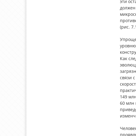
эти ост
должен 
микрос
противо
(рис. 7.1
Упроще
уровню 
констру
Как сл
эволюц
загряз
связи 
скорост
практич
149 млн
60 млн 
приведе
изменчи
Человек
проявл