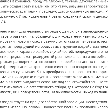
авляют в конечном продукте глубокие, темные, двусмысленные 
быть создан сразу и целиком: это Разум, разумно запроектиров
копических адаптаций, преследующих сиюминутную выгоду... Р
разумно». Итак, нужен новый разум, созданный сразу и целико
.1).
нно мыслящий человек стал решающей силой в эволюционной с
своего развития к глобальной роли «создателя», «великого ко
ирования нового «класса разумного», отказа от человека естес
едует из предыдущей истории, самые крупные воздействия чело
ию, носили характер ошибок, случайностей, непродуманного по
нение среды, неконтролируемый рост человечества и потреблен
с резким расширением антропогенно преобразованных территор
и формирования антропогенно измененных ландшафтов свидетел
ески вся суша может быть преобразована, не останется террит
 м2, из них ледники и пустыни составляют около 40 млн м2; в 
м2, в XXI веке ожидается освоение под сельскохозяйственные тер
т к исключению естественного отбора, для которого не будет у
вости, ни наследственности, ни выживаемости. Выход из поля 
 воздействует на процесс собственной эволюции. Последствия э
яются медленно, веками. Процесс техногенной эволюции челов