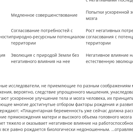
Попытки ускоренной 
Медленное совершенствование
мозга
Согласование потребностей с
Рост негативных потре
ности
природно-ресурсным потенциалом
согласования с потен
территории
территории
ия
Эволюция с природой Земли без
Негативное влияние н
негативного влияния на нее
естественную эволюц
ные исследователи, не приемлющие по разным соображениям ме
ения, вероятно, следствие упрощенного мышления, унаследова
гают ускоренное улучшение тела и мозга человека, их принцип
ающее многие достигнутые отбором факторы рождения и развити
верждают; «Плацентарная беременность уже сейчас должна расс
ие прямохождения матери и высокого объема головного мозга 
ет тяжело и оказывает негативное влияние на работоспособнос
к все равно рождается биологически недоношенным. …отравляе