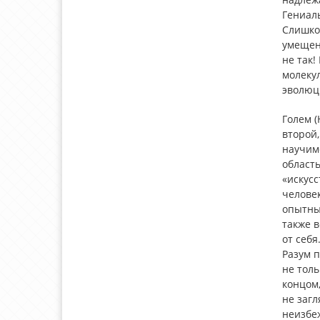
Гениаль
Слишком
умещенн
не так!
молеку
эволюци
Голем 
второй,
научимс
область
«искусс
челове
опытны
также в
от себя
Разум п
не толь
концом,
не загл
неизбе