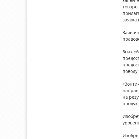
заявите
товаров
прилаг
заявка 
Заявоч
правов
Знак об
предос
предос
поводу
«Зонтич
направ
на резу
продук
Изобре
уровень
Изобрет