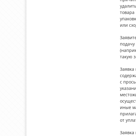
удалить
товара 
упаков
или сх
Заявит
подачу
(наприм
такую з
Заявка
содержа
с прось
указани
местож
осущес
иные м
прилаг
от упла
Заявка 