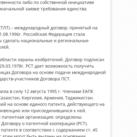
твенности либо по собственной инициативе
оначальной заявке требования единства
(ТЛТ) – международный договор, принятый на
1.08.1996г. Российская Федерация стала
обы сделать национальные и региональные
елей.
 области охраны изобретений. Договор подписан
с 29.03.1978г. РСТ дает возможность получить
ницах Договора на основе подачи международной
дарств-участников Договора ПСТ.
ила в силу 12 августа 1995 г. Членами ЕАПК
Казахстан, Киргизия, Армения, Таджикистан,
ий на основе единого патента, действующего на
онвенцию или присоединившихся к ней.
я патентная организация; определены
Договору о патентной кооперации (РСТ).
патенте в соответствии с содержанием ст. 45
 с этим могут быть выданы на основании