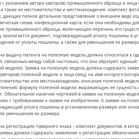
 с указанием автора (авторов) промышленного образца и лица (
 а также их местожительства и местонахождения; комплект фот
к, дающих полное детальное представление о внешнем виде изд
мическая схема, конфекционная карта, если они необходимы д
ие промышленного образца, включающее перечень его сущест
ц прилагается документ, подтверждающий уплату пошлины в ус
ждения от уплаты пошлины, а также для уменьшения ее размера
на выдачу патента на полезную модель должна относиться к о
, связанных между собой настолько, что они образуют единый 
й модели). Заявка на полезную модель должна содержать заявл
(авторов) полезной модели и лица (лиц), на имя которого (кото
стожительства или местонахождения; описание полезной модел
твления; формулу полезной модели, выражающую ее сущность 
т. Обязательное наличие чертежей в заявке на полезную модел
ию с требованиями к заявке на изобретение. К заявке на поле
рждающий уплату пошлины в установленном размере или основ
для уменьшения ее размера.
на регистрацию товарного знака – комплект документов, в кот
Заявка должна содержать заявление о регистрации обозначения