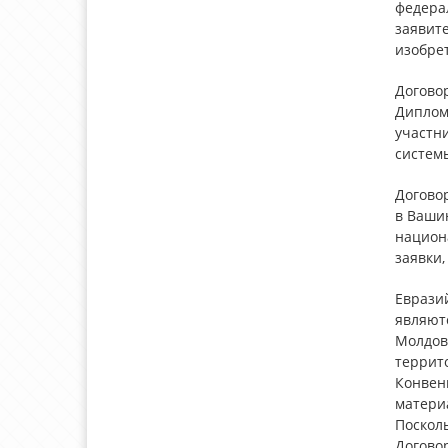
федера
заявит
изобре
Договор
Диплома
участни
систем
Догово
в Вашин
национ
заявки,
Евразий
являютс
Молдов
террит
Конвен
матери
Посколь
Договор