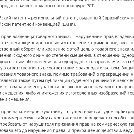
ародных заявок, поданных по процедуре РСТ.
йский патент – региональный патент, выданный Евразийским п
йской патентной конвенцией (ЕАПК).
прав владельца товарного знака. – Нарушением прав владельц
ются несанкционированные изготовление, применение, ввоз, п
ственный оборот или хранение с этой целью товарного знака и
ения, сходного с ним до степени смешения, в отношении одно
дного с ним обозначения для однородных товаров влечет за со
ую ответственность в соответствии с законодательством. Защи
зования товарного знака, помимо требований о прекращении 
твляется также путем публикации судебного решения в целях в
я с товара или его упаковки незаконно используемого товарног
и смешения, либо уничтожения изготовленных изображений това
пени смешения.
 прав на коммерческую тайну – осуществляется судом, арбитра
на коммерческую тайну самостоятельно определяет способы за
 требовать от нарушителя признания прав на коммерческую та
вовавшего до нарушения права, и прекращения действий, вед