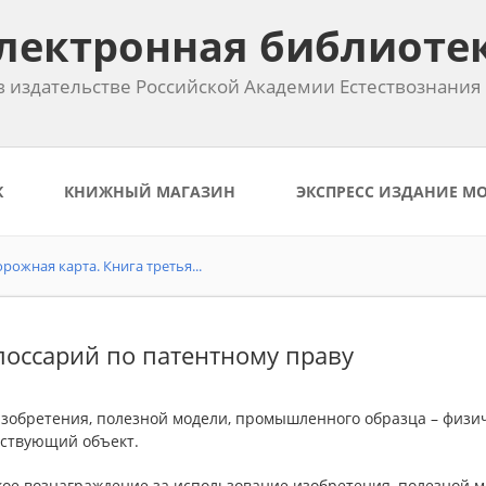
лектронная библиоте
 издательстве Российской Академии Естествознания
К
КНИЖНЫЙ МАГАЗИН
ЭКСПРЕСС ИЗДАНИЕ М
рожная карта. Книга третья...
лоссарий по патентному праву
зобретения, полезной модели, промышленного образца – физич
тствующий объект.
кое вознаграждение за использование изобретения, полезной м