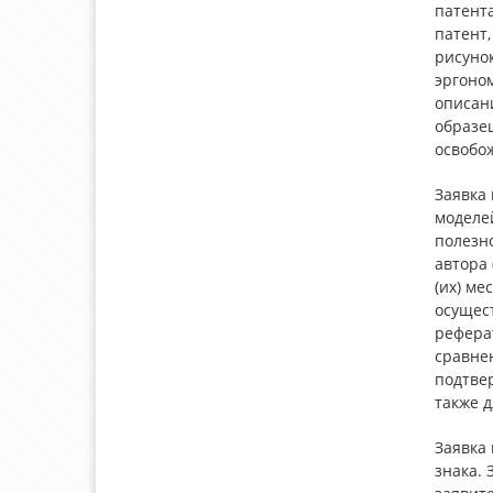
патента
патент,
рисуно
эргоно
описан
образе
освобо
Заявка 
моделей
полезно
автора 
(их) ме
осущес
рефера
сравнен
подтве
также 
Заявка 
знака. 