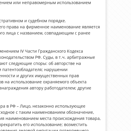
шением или неправомерным использованием
тративном и судебном порядке.
го права на фирменное наименование является
го лица с названием, совпадающим с ранее
менением IV Части Гражданского Кодекса
онодательством РФ. Суды, в т.ч. арбитражные
вают следующие споры: об авторстве на
и патентообладателя; нарушении
нности и других имущественных прав
в на использование охраняемого объекта
награждения автору работодателем; другие
ра в РФ – Лицо, незаконно использующее
ходное с таким наименованием обозначение,
ния наименованием места происхождения товара,
прекратить его использование; возместить
новления деловой репутации потерпевшего,