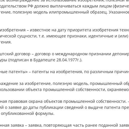
нодательством РФ должно выплачиваться каждым лицом (физич
тение, полезную модель илипромышленный образец. Указанное
изобретения – известное на дату приоритета изобретения техн
нической сущности, т.е. имеющее признаки, идентичные и (или
тения.
штский договор – договор о международном признании депони
ры (подписан в Будапеште 28.04.1977г.).
ные патенты» – патенты на изобретения, по различным причи
раждение за изобретение, полезную модель, промышленный обр
пользовании объекта промышленной собственности, охраняемого
ная правовая охрана объектов промышленной собственности. 
й о заявке до даты публикации сведений о выдаче патента пр
 опубликованной формулы.
ная заявка – заявка, повторяющая часть ранее поданной заявк