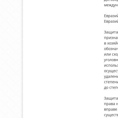
междун
Еврази
Еврази
Защита 
призна
в хозяй
обознач
или схо
уголовн
исполь
осущес
удалени
степен
до сте
Защита
права 
вправе
сущест