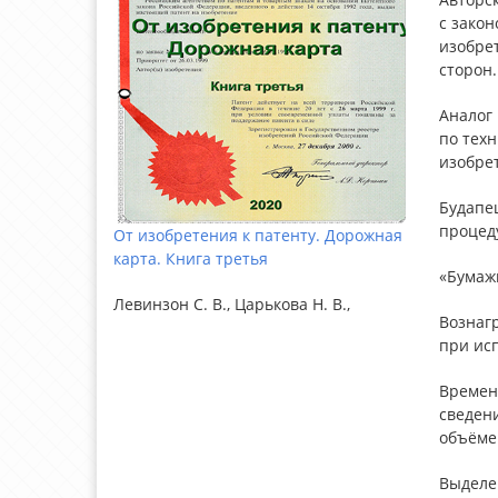
с зако
изобре
сторон.
Аналог 
по тех
изобре
Будапе
процеду
От изобретения к патенту. Дорожная
карта. Книга третья
«Бумаж
Левинзон С. В., Царькова Н. В.,
Вознаг
при ис
Времен
сведени
объёме
Выделен