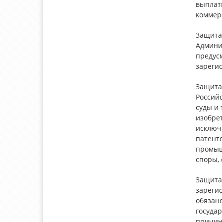
выплат
коммер
Защита
Админи
предус
зареги
Защита 
Российс
суды и 
изобре
исключ
патент
промыш
споры, 
Защита
зареги
обязан
государ
причин