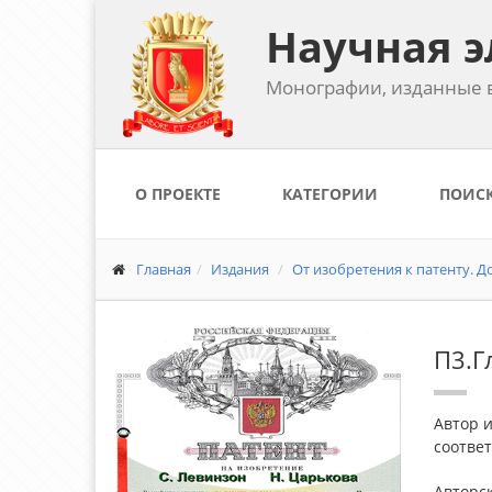
Научная э
Монографии, изданные в
О ПРОЕКТЕ
КАТЕГОРИИ
ПОИС
Главная
Издания
От изобретения к патенту. До
П3.Г
Автор и
соотве
Авторс