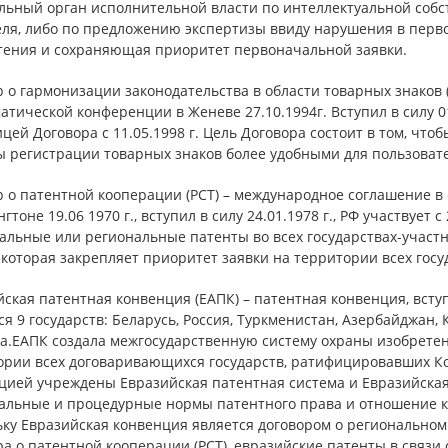
льный орган исполнительной власти по интеллектуальной собс
еля, либо по предложению экспертизы ввиду нарушения в перв
тения и сохраняющая приоритет первоначальной заявки.
 о гармонизации законодательства в области товарных знаков 
тической конференции в Женеве 27.10.1994г. Вступил в силу 0
цей Договора с 11.05.1998 г. Цель Договора состоит в том, чт
ы регистрации товарных знаков более удобными для пользоват
р о патентной кооперации (PCT) – международное соглашение в
гтоне 19.06 1970 г., вступил в силу 24.01.1978 г., РФ участвует 
альные или региональные патенты во всех государствах-участ
 которая закрепляет приоритет заявки на территории всех госу
ская патентная конвенция (ЕАПК) – патентная конвенция, вступ
я 9 государств: Беларусь, Россия, Туркменистан, Азербайджан, 
а.ЕАПК создала межгосударственную систему охраны изобретен
ории всех договаривающихся государств, ратифицировавших К
цией учреждены Евразийская патентная система и Евразийска
альные и процедурные нормы патентного права и отношение к 
ку Евразийская конвенция является договором о региональном 
а о патентной кооперации (РСТ), евразийские патенты в связи