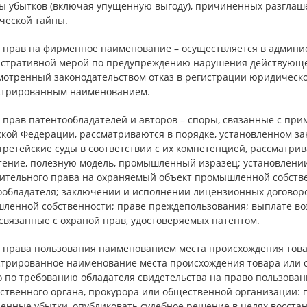
ы убытков (включая упущенную выгоду), причиненных разгла
ческой тайны.
 прав на фирменное наименование – осуществляется в админис
стративной мерой по предупреждению нарушения действующе
мотренный законодательством отказ в регистрации юридическо
стрированным наименованием.
прав патентообладателей и авторов – споры, связанные с при
кой Федерации, рассматриваются в порядке, установленном зак
третейские суды в соответствии с их компетенцией, рассматри
тение, полезную модель, промышленный изразец; установлени
ительного права на охраняемый объект промышленной собстве
ообладателя; заключении и исполнении лицензионных договоро
ленной собственности; праве преждепользования; выплате воз
связанные с охраной прав, удостоверяемых патентом.
 права пользования наименованием места происхождения това
стрированное наименование места происхождения товара или с
о по требованию обладателя свидетельства на право пользова
ственного органа, прокурора или общественной организации: 
енные убытки, опубликовать судебное решение в целях восста