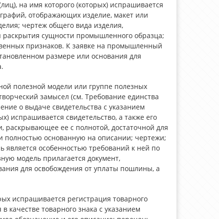
лиц), на имя которого (которых) испрашивается
ографий, отображающих изделие, макет или
елия; чертеж общего вида изделия,
ля раскрытия сущности промышленного образца;
венных признаков. К заявке на промышленный
тановленном размере или основания для
.
дной полезной модели или группе полезных
творческий замысел (см. Требование единства
ение о выдаче свидетельства с указанием
рых) испрашивается свидетельство, а также его
и, раскрывающее ее с полнотой, достаточной для
и полностью основанную на описании; чертежи;
ь является особенностью требований к ней по
зную модель прилагается документ,
ания для освобождения от уплаты пошлины, а
орых испрашивается регистрация товарного
 в качестве товарного знака с указанием