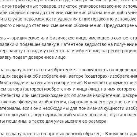
 с контрафактных товаров, этикеток, упаковок незаконно исп
или сходное с ним до степени смешения обозначение либо уни
ки в случае невозможности удаления с них незаконно использу
одного с ним до степени смешения обозначения. Предусмотрены
ель – юридическое или физическое лицо, имеющее в соответст
 заявки и подавшее заявку в Патентное ведомство на получени
ер, заявку на выдачу патента на изобретение, на регистрацию т
аявку подает доверенное лицо.
 на выдачу патента на изобретение – совокупность определенн
щих сведения об изобретении, авторе (соавторах) изобретения
бой о выдаче патента на изобретение. В комплект документов з
ем автора (авторов) изобретения и лица (лиц), на имя которого
ительства или местонахождения; описание изобретения, раскры
твления; формула изобретения, выражающая его сущность и по
атериалы, если они необходимы для понимания сущности изобр
ается документ, подтверждающий уплату пошлины в установле
ты пошлины, а также для уменьшения ее размера.
на выдачу патента на промышленный образец – В комплект док