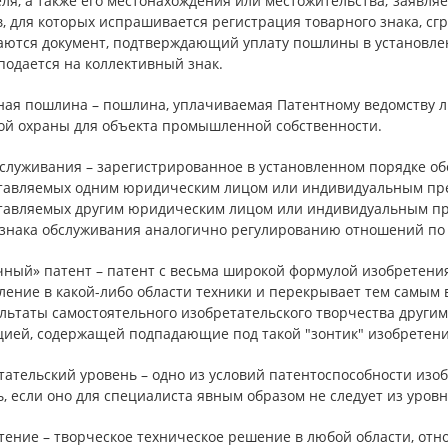
ля, а также его местонахождения или местожительства; заявля
, для которых испрашивается регистрация товарного знака, сг
аются документ, подтверждающий уплату пошлины в установленн
подается на коллективный знак.
ная пошлина – пошлина, уплачиваемая Патентному ведомству 
ой охраны для объекта промышленной собственности.
служивания – зарегистрированное в установленном порядке обо
тавляемых одним юридическим лицом или индивидуальным пред
тавляемых другим юридическим лицом или индивидуальным пр
 знака обслуживания аналогично регулированию отношений по 
ный» патент – патент с весьма широкой формулой изобретения,
ление в какой-либо области техники и перекрывает тем самым
льтаты самостоятельного изобретательского творчества другим
цией, содержащей подпадающие под такой "зонтик" изобретени
тательский уровень – одно из условий патентоспособности изо
, если оно для специалиста явным образом не следует из уровн
ение – творческое техническое решение в любой области, относ