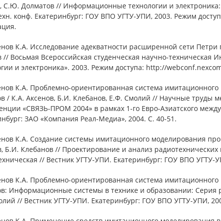
 С.Ю. Долматов // Информационные технологии и электроника: 
ехн. конф. Екатеринбург: ГОУ ВПО УГТУ-УПИ, 2003. Режим доступ
ация.
енов К.А. Исследование адекватности расширенной сети Петри 
в // Восьмая Всероссийская студенческая научно-техническая
гии и электроника». 2003. Режим доступа: http://webconf.nexco
сенов К.А. Проблемно-ориентированная система имитационного
в / К.А. Аксенов, Б.И. Клебанов, Е.Ф. Смолий // Научные труд
енции «СВЯЗЬ-ПРОМ 2004» в рамках 1-го Евро-Азиатского меж
нбург: ЗАО «Компания Реал-Медиа», 2004. С. 40-51.
енов К.А. Создание системы имитационного моделирования проц
, Б.И. Клебанов // Проектирование и анализ радиотехнически
хническая // Вестник УГТУ-УПИ. Екатеринбург: ГОУ ВПО УГТУ-УПИ,
сенов К.А. Проблемно-ориентированная система имитационного
в: Информационные системы в технике и образовании: Серия ра
олий // Вестник УГТУ-УПИ. Екатеринбург: ГОУ ВПО УГТУ-УПИ, 2004.
енов К.А. Применение средств имитационного моделирования в с