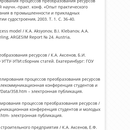
ирования процессов преобразования ресурсов
й научн.-практ. конф. «Опыт практического
ания в промышленности и прикладных
 судостроения, 2003. Т. 1. С. 36-40.
ss model / K.A. Aksyonov, B.I. Klebanov, A.A.
ing, ARGESIM Report № 24. Austria,
бразования ресурсов / К.А. Аксенов, Б.И.
 УГТУ-УПИ:сборник статей. Екатеринбург: ГОУ
делирования процессов преобразования ресурсов
 телекоммуникационная конференция студентов и
/Data/358.htm – электронная публикация.
елирования процессов преобразования ресурсов /
ммуникационная конференция студентов и молодых
4.htm- электронная публикация.
строительного предприятия / К.А. Аксенов, Е.Ф.