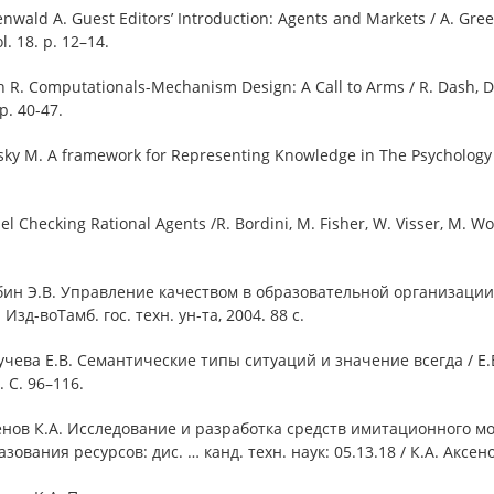
nwald A. Guest Editors’ Introduction: Agents and Markets / A. Green
l. 18. p. 12–14.
h R. Computationals-Mechanism Design: A Call to Arms / R. Dash, D. 
 p. 40-47.
sky M. A framework for Representing Knowledge in The Psychology o
l Checking Rational Agents /R. Bordini, M. Fisher, W. Visser, M. Wool
бин Э.В. Управление качеством в образовательной организации /
 Изд-воТамб. гос. техн. ун-та, 2004. 88 с.
учева Е.В. Семантические типы ситуаций и значение всегда / Е.
. С. 96–116.
сенов К.А. Исследование и разработка средств имитационного 
зования ресурсов: дис. … канд. техн. наук: 05.13.18 / К.А. Аксе