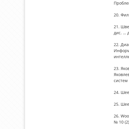
Проблем
20. Фи
21. Шв
дис. … 
22. Диа
Информ
интелле
23. Яко
Яковле
систем 
24. Шее
25. Шее
26. Woo
№ 10 (2)