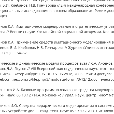
, Б.И. Клебанов, Н.В. Гончарова // 2-я международная конфере
уциональные исследования в высшем образовании». Режим досту
ация.
енов К.А. Имитационное моделирование в стратегическом управле
ва // Вестник науки Костанайской социальной академии. Костана
енов К.А. Применение средств имитационного моделирования в 
сенов, Б.И. Клебанов, Н.В. Гончарова // Журнал «Университетско
2 (30). С. 54–57.
тические и динамические модели процессов вуза / К.А. Аксенов, 
ков, Д.А. Якусов // VIII Всероссийская студенческая науч.-техн
ника». Екатеринбург: ГОУ ВПО УГТУ-УПИ, 2003. Режим доступа:
webconf.nexcom.ru/file.php/3/moddata/forum/3/12/_2.doc – элект
ноненко И.А. Базовые программно-языковые средства моделиров
ехн. наук: 05.13.12 / И.А. Кононенко / Урал. науч. центр. инс-т 
тников И.О. Средства иерархического моделирования в систем
ных устройств: дис. … канд. техн. наук: 05.13.12 / И.О. Ситников