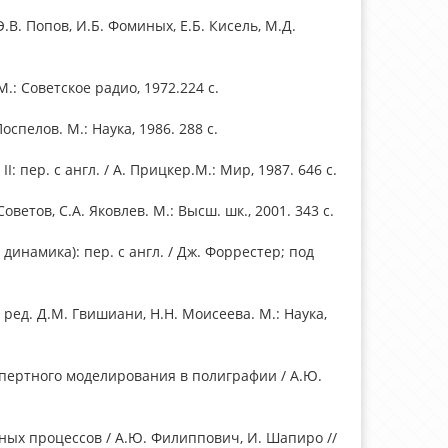
В. Попов, И.Б. Фоминых, Е.Б. Кисель, М.Д.
.: Советское радио, 1972.224 с.
спелов. М.: Наука, 1986. 288 с.
пер. с англ. / А. Прицкер.М.: Мир, 1987. 646 с.
оветов, С.А. Яковлев. М.: Высш. шк., 2001. 343 с.
намика): пер. с англ. / Дж. Форрестер; под
ред. Д.М. Гвишиани, Н.Н. Моисеева. М.: Наука,
пертного моделирования в полиграфии / А.Ю.
ых процессов / А.Ю. Филиппович, И. Шапиро //