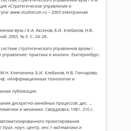
нция «Стратегическое управление и
па: www.studiorum.ru – 2003 электронная
нии вуза / К.А. Аксенов, Б.И. Клебанов, Н.В.
й, 2003. № 5. С. 24–28.
системе стратегического управления вузом /
е управление: практика и анализ». Екатеринбург,
М.Н. Клепинина, Б.И. Клебанов, Н.В. Гончарова,
. конф. «Информационные технологии и
ронная публикация.
ания дискретно-линейных процессов: дис. …
математики и механики. Свердловск, 1981. 210 с.
е автоматизированного проектирования
 / Урал. науч. центр. инс-т математики и