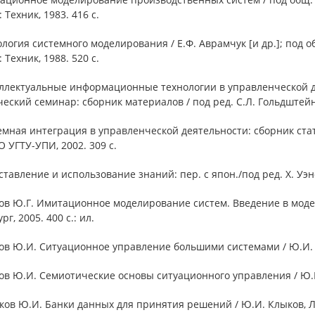
 Техник, 1983. 416 с.
ология системного моделирования / Е.Ф. Аврамчук [и др.]; под 
 Техник, 1988. 520 с.
еллектуальные информационные технологии в управленческой де
еский семинар: сборник материалов / под ред. С.Л. Гольдштейна
емная интеграция в управленческой деятельности: сборник стате
 УГТУ-УПИ, 2002. 309 с.
ставление и использование знаний: пер. с япон./под ред. Х. Уэно
ов Ю.Г. Имитационное моделирование систем. Введение в модели
г, 2005. 400 с.: ил.
ов Ю.И. Ситуационное управление большими системами / Ю.И. Кл
ов Ю.И. Семиотические основы ситуационного управления / Ю.И
ков Ю.И. Банки данных для принятия решений / Ю.И. Клыков, Л.Н.