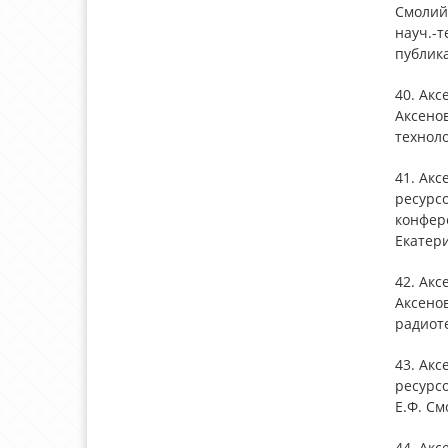
Смолий,
науч.-т
публик
40. Акс
Аксено
техноло
41. Ак
ресурсо
конфер
Екатери
42. Акс
Аксенов
радиоте
43. Ак
ресурсо
Е.Ф. См
44. Акс