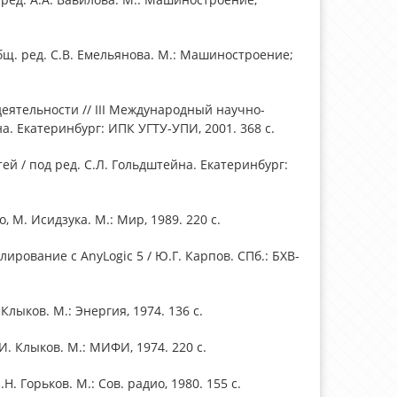
общ. ред. С.В. Емельянова. М.: Машиностроение;
ятельности // III Международный научно-
. Екатеринбург: ИПК УГТУ-УПИ, 2001. 368 с.
й / под ред. С.Л. Гольдштейна. Екатеринбург:
, М. Исидзука. М.: Мир, 1989. 220 с.
рование с AnyLogic 5 / Ю.Г. Карпов. СПб.: БХВ-
ыков. М.: Энергия, 1974. 136 с.
. Клыков. М.: МИФИ, 1974. 220 с.
 Горьков. М.: Сов. радио, 1980. 155 с.