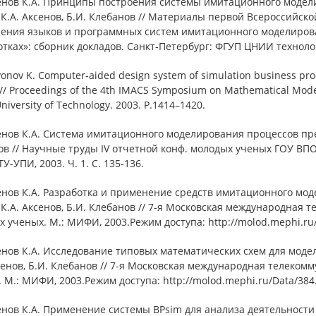
сенов К.А. Принципы построения системы имитационного модел
 К.А. Аксенов, Б.И. Клебанов // Материалы первой Всероссийско
ения языков и программных систем имитационного моделиров
тках»: сборник докладов. Санкт-Петербург: ФГУП ЦНИИ технологии
yonov K. Computer-aided design system of simulation business proce
// Proceedings of the 4th IMACS Symposium on Mathematical Model
niversity of Technology. 2003. P.1414–1420.
енов К.А. Система имитационного моделирования процессов прео
в // Научные труды IV отчетной конф. молодых ученых ГОУ ВПО
У-УПИ, 2003. Ч. 1. С. 135-136.
сенов К.А. Разработка и применение средств имитационного мо
 К.А. Аксенов, Б.И. Клебанов // 7-я Московская международная
 ученых. М.: МИФИ, 2003.Режим доступа: http://molod.mephi.ru
енов К.А. Исследование типовых математических схем для мод
сенов, Б.И. Клебанов // 7-я Московская международная телеко
 М.: МИФИ, 2003.Режим доступа: http://molod.mephi.ru/Data/38
енов К.А. Применение системы BPsim для анализа деятельности 