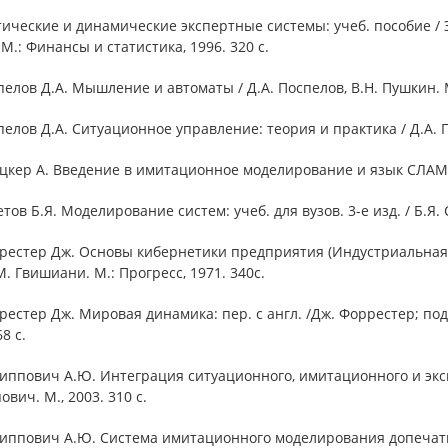
тические и динамические экспертные системы: учеб. пособие / Э.
М.: Финансы и статистика, 1996. 320 с.
пелов Д.А. Мышление и автоматы / Д.А. Поспелов, В.Н. Пушкин. М
пелов Д.А. Ситуационное управление: теория и практика / Д.А. По
цкер А. Введение в имитационное моделирование и язык СЛАМ II: 
етов Б.Я. Моделирование систем: учеб. для вузов. 3-е изд. / Б.Я. С
рестер Дж. Основы кибернетики предприятия (Индустриальная ди
М. Гвишиани. М.: Прогресс, 1971. 340с.
рестер Дж. Мировая динамика: пер. с англ. /Дж. Форрестер; под 
8 с.
липпович А.Ю. Интеграция ситуационного, имитационного и экс
вич. М., 2003. 310 с.
липпович А.Ю. Система имитационного моделирования допечатн