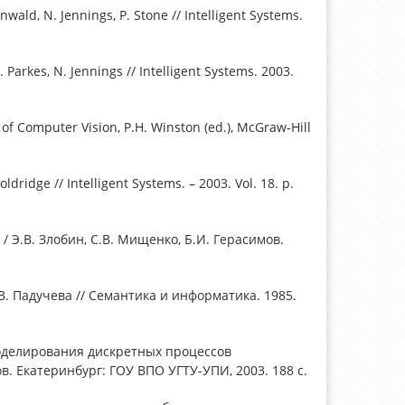
wald, N. Jennings, P. Stone // Intelligent Systems.
Parkes, N. Jennings // Intelligent Systems. 2003.
f Computer Vision, P.H. Winston (ed.), McGraw-Hill
dridge // Intelligent Systems. – 2003. Vol. 18. p.
 Э.В. Злобин, С.В. Мищенко, Б.И. Герасимов.
В. Падучева // Семантика и информатика. 1985.
моделирования дискретных процессов
нов. Екатеринбург: ГОУ ВПО УГТУ-УПИ, 2003. 188 с.