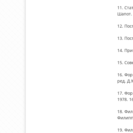
11. Ста
Шапот. 
12. Пос
13. Пос
14. При
15. Сов
16. Фор
ред. Д.
17. Фор
1978. 16
18. Фи
Филиппо
19. Фи