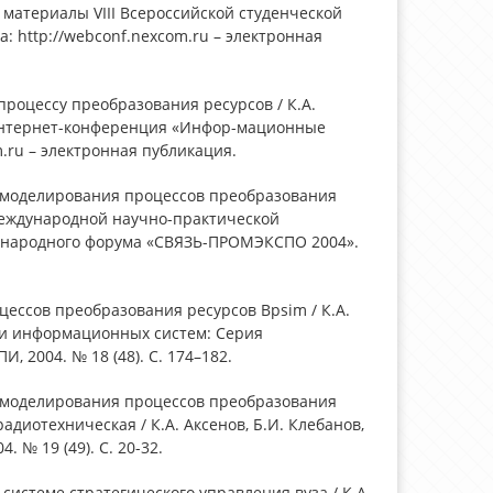
материалы VIII Всероссийской студенческой
а: http://webconf.nexcom.ru – электронная
процессу преобразования ресурсов / К.А.
 Интернет-конференция «Инфор-мационные
m.ru – электронная публикация.
 моделирования процессов преобразования
ы международной научно-практической
дународного форума «СВЯЗЬ-ПРОМЭКСПО 2004».
ессов преобразования ресурсов Bpsim / К.А.
х и информационных систем: Серия
 2004. № 18 (48). С. 174–182.
 моделирования процессов преобразования
диотехническая / К.А. Аксенов, Б.И. Клебанов,
 № 19 (49). С. 20-32.
истеме стратегического управления вуза / К.А.