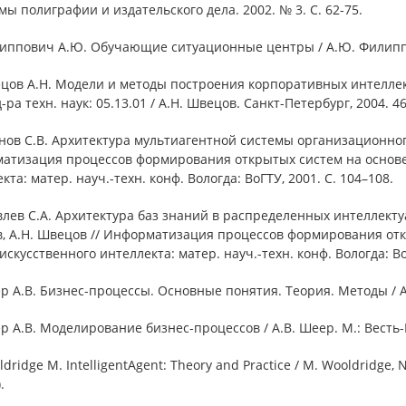
ы полиграфии и издательского дела. 2002. № 3. С. 62-75.
липпович А.Ю. Обучающие ситуационные центры / А.Ю. Филиппо
ецов А.Н. Модели и методы построения корпоративных интелле
д-ра техн. наук: 05.13.01 / А.Н. Швецов. Санкт-Петербург, 2004. 46
нов С.В. Архитектура мультиагентной системы организационного
атизация процессов формирования открытых систем на основе 
кта: матер. науч.-техн. конф. Вологда: ВоГТУ, 2001. С. 104–108.
влев С.А. Архитектура баз знаний в распределенных интеллект
в, А.Н. Швецов // Информатизация процессов формирования отк
искусственного интеллекта: матер. науч.-техн. конф. Вологда: Во
р А.В. Бизнес-процессы. Основные понятия. Теория. Методы / А.
р А.В. Моделирование бизнес-процессов / А.В. Шеер. М.: Весть-
ldridge M. IntelligentAgent: Theory and Practice / M. Wooldridge, 
.