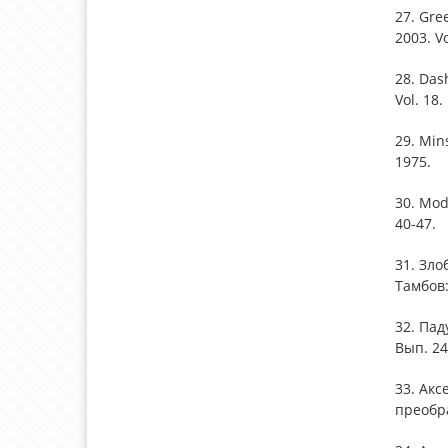
27. Gree
2003. Vo
28. Das
Vol. 18.
29. Min
1975.
30. Mode
40-47.
31. Зло
Тамбов:
32. Пад
Вып. 24
33. Ак
преобра