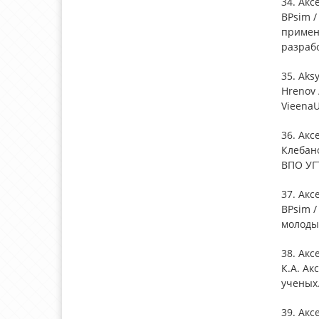
34. Ак
BPsim /
примен
разрабо
35. Aks
Hrenov 
VieenaU
36. Акс
Клебано
ВПО УГТ
37. Ак
BPsim /
молодых
38. Акс
К.А. Ак
ученых.
39. Акс