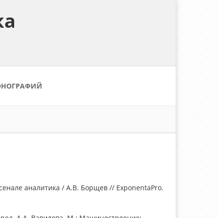
ка
ОНОГРАФИЙ
енале аналитика / А.В. Борщев // ExponentaPro.
ред. А.А. Вавилова. М.: Машиностроение;