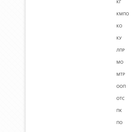
КГ
КМПО
КО
КУ
ЛПР
МО
МТР
ООП
ОТС
ПК
ПО