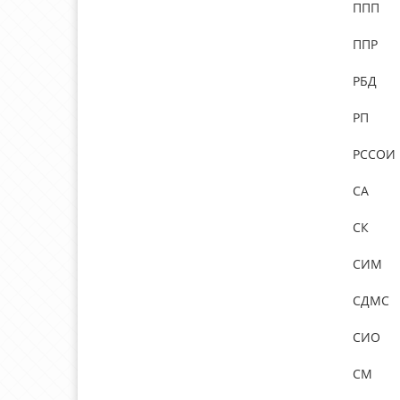
ППП
ППР
РБД
РП
РССОИ
СА
СК
СИМ
СДМС
СИО
СМ