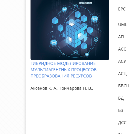
EPC
UML
АП
АСС
АСУ
ГИБРИДНОЕ МОДЕЛИРОВАНИЕ
МУЛЬТИАГЕНТНЫХ ПРОЦЕССОВ
АСЦ
ПРЕОБРАЗОВАНИЯ РЕСУРСОВ
БВСЦ
Аксенов К. А., Гончарова Н. В.,
БД
БЗ
ДСС