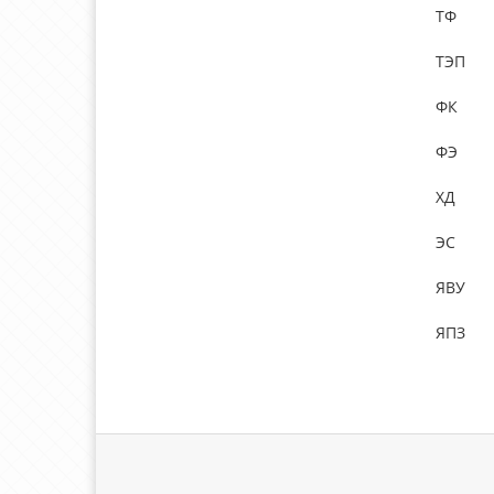
ТФ
ТЭП
ФК
ФЭ
ХД
ЭС
ЯВУ
ЯПЗ