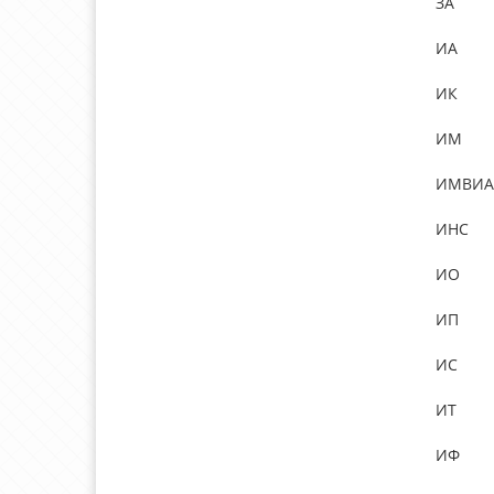
ЗА
ИА
ИК
ИМ
ИМВИА
ИНС
ИО
ИП
ИС
ИТ
ИФ