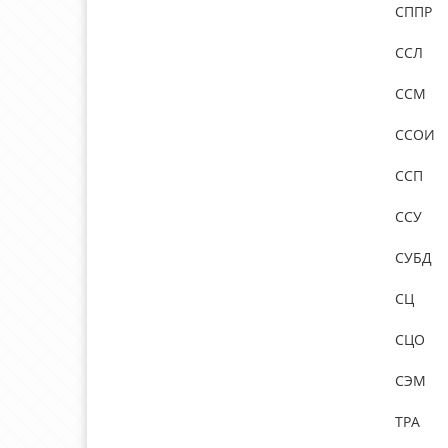
СППР
ССЛ
ССМ
ССОИ
ССП
ССУ
СУБД
СЦ
СЦО
СЭМ
ТРА