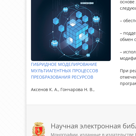
основе 
следую
– обес
– подд
обмен 
– испо
модифи
ГИБРИДНОЕ МОДЕЛИРОВАНИЕ
При ре
МУЛЬТИАГЕНТНЫХ ПРОЦЕССОВ
отмече
ПРЕОБРАЗОВАНИЯ РЕСУРСОВ
програ
Аксенов К. А., Гончарова Н. В.,
Научная электронная биб
Монографии, изданные в издательстве 