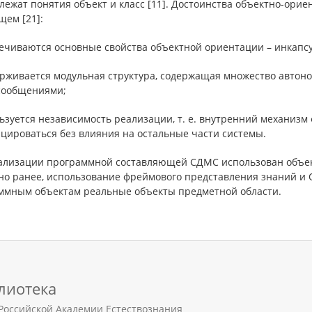
лежат понятия объект и класс [11]. Достоинства объектно-ор
щем [21]:
печиваются основные свойства объектной ориентации – инкапс
ерживается модульная структура, содержащая множество автон
сообщениями;
льзуется независимость реализации, т. е. внутренний механиз
цироваться без влияния на остальные части системы.
ализации программной составляющей СДМС использован объек
но ранее, использование фреймового представления знаний и 
ммным объектам реальные объекты предметной области.
лиотека
Российской Академии Естествознания