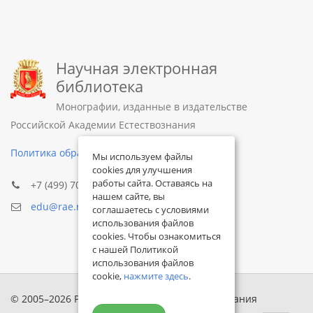
Научная электронная
библиотека
Монографии, изданные в издательстве
Российской Академии Естествознания
Политика обработки персональных данных
Мы используем файлы
cookies для улучшения
работы сайта. Оставаясь на
+7 (499) 705-72-30
нашем сайте, вы
edu@rae.ru
соглашаетесь с условиями
использования файлов
cookies. Чтобы ознакомиться
с нашей Политикой
использования файлов
cookie,
нажмите здесь
.
© 2005–2026 Российская академия естествознания