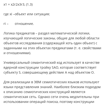
x1 = x2r2x3r3, (1.3)
где xi –
объект или ситуация;
ri –
отношение.
Логика предикатов – раздел математической логики,
изучающий логические законы, общие для любой области
объектов исследования (содержащей хоть один объект) с
заданными на этих объектах предикатами (т. е. свойствами
и отношениями).
Универсальный семантический код использует в качестве
ядерной конструкции тройку SAO, которая соответствует
субъекту S, совершающему действие А над объектом О.
Для реализации в ЭВМ семиотических языков используют
языки представления знаний. Наиболее близким подходом
к описанию семиотических конструкций является
семантическая сеть. Однако сети очень медлительны при
использовании операций поиска, поэтому конструкции