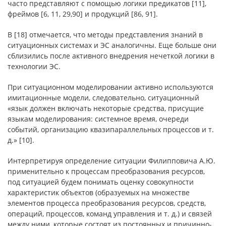
часто представляют с помощью логики предикатов [11],
фреймов [6, 11, 29,90] и продукций [86, 91].
В [18] отмечается, что методы представления знаний в
ситуационных системах и ЭС аналогичны. Еще больше они
сблизились после активного внедрения нечеткой логики в
технологии ЭС.
При ситуационном моделировании активно используются
имитационные модели, следовательно, ситуационный
«язык должен включать некоторые средства, присущие
языкам моделирования: системное время, очереди
событий, организацию квазипараллельных процессов и т.
д.» [10].
Интерпретируя определение ситуации Филипповича А.Ю.
применительно к процессам преобразования ресурсов,
под ситуацией будем понимать оценку совокупности
характеристик объектов (образуемых на множестве
элементов процесса преобразования ресурсов, средств,
операций, процессов, команд управления и т. д.) и связей
между ними, которые состоят из постоянных и причинно-