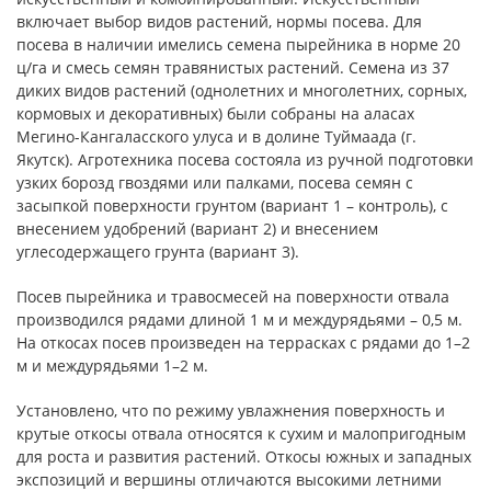
включает выбор видов растений, нормы посева. Для
посева в наличии имелись семена пырейника в норме 20
ц/га и смесь семян травянистых растений. Семена из 37
диких видов растений (однолетних и многолетних, сорных,
кормовых и декоративных) были собраны на аласах
Мегино-Кангаласского улуса и в долине Туймаада (г.
Якутск). Агротехника посева состояла из ручной подготовки
узких борозд гвоздями или палками, посева семян с
засыпкой поверхности грунтом (вариант 1 – контроль), с
внесением удобрений (вариант 2) и внесением
углесодержащего грунта (вариант 3).
Посев пырейника и травосмесей на поверхности отвала
производился рядами длиной 1 м и междурядьями – 0,5 м.
На откосах посев произведен на террасках с рядами до 1–2
м и междурядьями 1–2 м.
Установлено, что по режиму увлажнения поверхность и
крутые откосы отвала относятся к сухим и малопригодным
для роста и развития растений. Откосы южных и западных
экспозиций и вершины отличаются высокими летними