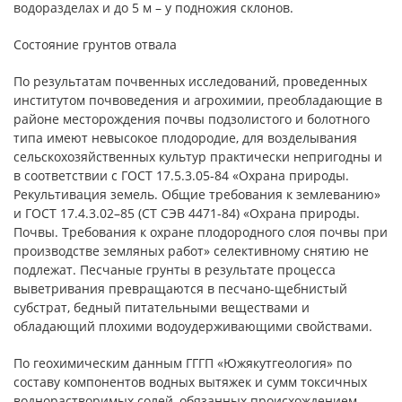
водоразделах и до 5 м – у подножия склонов.
Состояние грунтов отвала
По результатам почвенных исследований, проведенных
институтом почвоведения и агрохимии, преобладающие в
районе месторождения почвы подзолистого и болотного
типа имеют невысокое плодородие, для возделывания
сельскохозяйственных культур практически непригодны и
в соответствии с ГОСТ 17.5.3.05-84 «Охрана природы.
Рекультивация земель. Общие требования к землеванию»
и ГОСТ 17.4.3.02–85 (СТ СЭВ 4471-84) «Охрана природы.
Почвы. Требования к охране плодородного слоя почвы при
производстве земляных работ» селективному снятию не
подлежат. Песчаные грунты в результате процесса
выветривания превращаются в песчано-щебнистый
субстрат, бедный питательными веществами и
обладающий плохими водоудерживающими свойствами.
По геохимическим данным ГГГП «Южякутгеология» по
составу компонентов водных вытяжек и сумм токсичных
воднорастворимых солей, обязанных происхождением