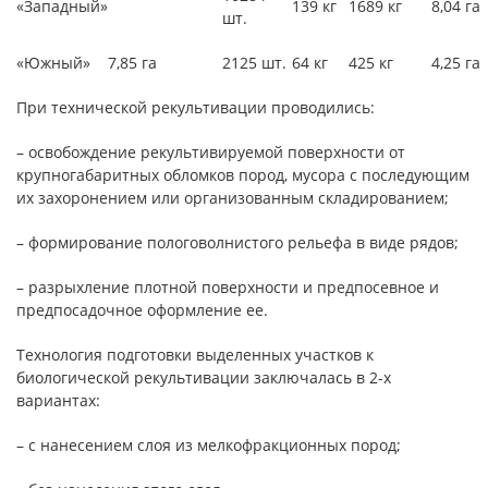
«Западный»
139 кг
1689 кг
8,04 га
шт.
«Южный»
7,85 га
2125 шт.
64 кг
425 кг
4,25 га
При технической рекультивации проводились:
– освобождение рекультивируемой поверхности от
крупногабаритных обломков пород, мусора с последующим
их захоронением или организованным складированием;
– формирование пологоволнистого рельефа в виде рядов;
– разрыхление плотной поверхности и предпосевное и
предпосадочное оформление ее.
Технология подготовки выделенных участков к
биологической рекультивации заключалась в 2-х
вариантах:
– с нанесением слоя из мелкофракционных пород;