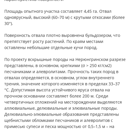
Площадь опытного участка составляет 4,45 га. Отвал
одноярусный, высокий (60–70 м) с крутыми откосами (более
30°).
Поверхность отвала плотно выровнена бульдозером, что
препятствует росту растений. По краям местами
оставлены небольшие отдельные кучи пород.
По проекту вскрышные породы на Нерюнгринском разрезе
представлены, в основном, крепкими (σ > 250 кг/см2)
песчаниками и алевролитами. Прочность таких пород в
отвалах определяется, в основном, углом внутреннего
трения, значение которого изменяется в пределах 33–37
°С. Допустимая высота устойчивого яруса отвала на
прочном основании составляет более 200 м. Среди
четвертичных отложений на месторождении выделяются
аллювиальные, делювиальные и элювиальные породы.
Делювиально-элювиальные образования представлены
щебнистыми обломками песчаников и алевролитов с
примесью супеси и песка мощностью от 0,5–1,5 м – на