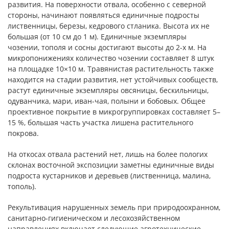
развития. На поверхности отвала, особенно с северной
стороны, начинают появляться единичные подросты
лиственницы, березы, кедрового стланика. Высота их не
большая (от 10 см до 1 м). Единичные экземпляры
чозении, тополя и сосны достигают высоты до 2-х м. На
микропонижениях количество чозении составляет 8 штук
на площадке 10×10 м. Травянистая растительность также
находится на стадии развития, нет устойчивых сообществ,
растут единичные экземпляры овсяницы, бескильницы,
одуванчика, мари, иван-чая, полыни и бобовых. Общее
проективное покрытие в микрогруппировках составляет 5–
15 %, большая часть участка лишена растительного
покрова.
На откосах отвала растений нет, лишь на более пологих
склонах восточной экспозиции заметны единичные виды
подроста кустарников и деревьев (лиственница, малина,
тополь).
Рекультивация нарушенных земель при природоохранном,
санитарно-гигиеническом и лесохозяйственном
направлениях включает следующие агротехнические