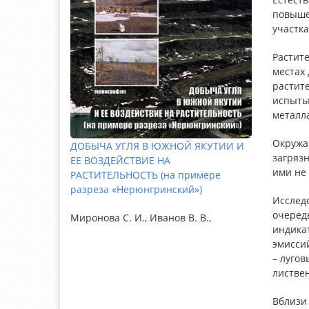
повыше
участка
Растите
местах 
растит
испыты
металл
Окружа
ДОБЫЧА УГЛЯ В ЮЖНОЙ ЯКУТИИ И
загряз
ЕЕ ВОЗДЕЙСТВИЕ НА
ими не
РАСТИТЕЛЬНОСТЬ (на примере
разреза «Нерюнгринский»)
Исслед
очеред
Миронова С. И., Иванов В. В.,
индика
эмисси
– луго
листвен
Вблизи