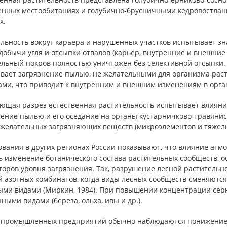
нных местообитаниях и голубично-брусничными кедровостлан
х.
льность вокруг карьера и нарушенных участков испытывает зн
добычи угля и отсыпки отвалов (карьер, внутренние и внешние
ельный покров полностью уничтожен без селективной отсыпки.
вает загрязнение пылью, не желательными для организма рас
ами, что приводит к внутренним и внешним изменениям в орга
ющая разрез естественная растительность испытывает влиян
нение пылью и его оседание на органы кустарничково-травянис
 желательных загрязняющих веществ (микроэлементов и тяжелы
ования в других регионах России показывают, что влияние ат
ь изменение ботанического состава растительных сообществ, о
торов уровня загрязнения. Так, разрушение лесной растительн
й азотных комбинатов, когда виды лесных сообществ сменяютс
выми видами (Миркин, 1984). При повышении концентрации сер
ными видами (береза, ольха, ивы и др.).
 промышленных предприятий обычно наблюдаются понижение 