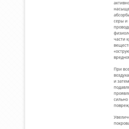
активн
насыще
абсорби
серы и 
провод
физиоло
части 
вещест
«острую
вредном
При все
воздух
и затем
подавля
проявля
сильно 
повреж
Увелич
покрова