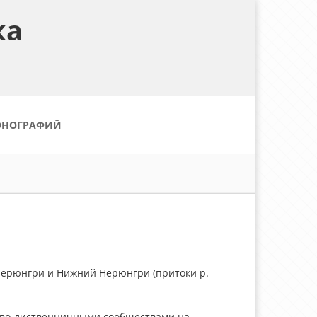
ка
ОНОГРАФИЙ
Нерюнгри и Нижний Нерюнгри (притоки р.
ново-лиственничными сообществами на