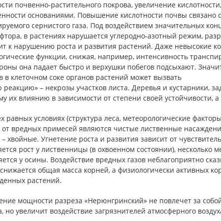
ости почвенно-растительного покрова, увеличение кислотност
нности основаниями. Повышение кислотности почвы связано с 
руемого сернистого газа. Под воздействием значительных кон
фтора, в растениях нарушается углеродно-азотный режим, раз
ит к нарушению роста и развития растений. Даже невысокие 
гические функции, снижая, например, интенсивность транспира
кроны она падает быстро и верхушки побегов подсыхают. Зна
в в клеточном соке органов растений может вызвать
 реакцию» – некрозы участков листа. Деревья и кустарники, з
у их влиянию в зависимости от степени своей устойчивости, а 
х равных условиях (структура леса, метеорологические фактор
а от вредных примесей являются чистые лиственные насаждени
 – хвойные. Угнетение роста и развития зависит от чувствител
ется рост у лиственницы (в охвоенном состоянии), несколько м
ется у осины. Воздействие вредных газов неблагоприятно сказ
снижается общая масса корней, а физиологически активных кор
денных растений.
ение мощности разреза «Нерюнгринский» не повлечет за собо
, но увеличит воздействие загрязнителей атмосферного воздух