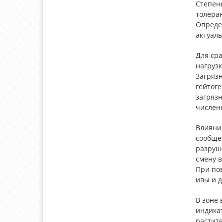
Степен
толеран
Опреде
актуал
Для ср
нагрузк
Загряз
гейтоге
загрязн
числен
Влияни
сообщес
разруш
смену 
При по
ивы и д
В зоне
индикат
растит