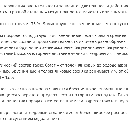
ь нарушения растительности зависит от длительности действия
тся в разной степени – могут полностью исчезать или снижать
сть составляет 75 %. Доминируют лиственничные леса от сухих
ом покрове господствуют лиственничные леса сырых и средневл
гический состав и производительность их очень разнообразны
нничники бруснично-зеленомошные, багульниковые, багульник
истный), моховые, горные лиственничники с кедровым стланико
ический состав также богат – от толокнянковых до рододендрон
чных. Брусничные и толокнянковые сосняки занимают 7 % от об
 – 12 %.
ностью лесного покрова являются бруснично-зеленомошные ель
ющиеся у верхнего предела леса и по горным распадкам. Ель а
таллических породах в качестве примеси в древостоях и в подр
шерстистая и кедровый стланик имеют более широкое распрост
тся отсутствием кедра и пихты.