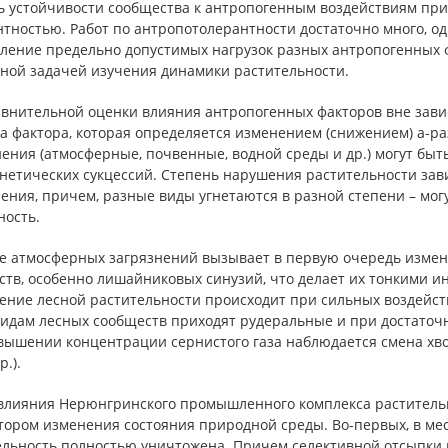
ь устойчивости сообщества к антропогенным воздействиям при
тностью. Работ по антропотолерантности достаточно много, од
ление предельно допустимых нагрузок разных антропогенных ф
ьной задачей изучения динамики растительности.
авнительной оценки влияния антропогенных факторов вне зави
а фактора, которая определяется изменением (снижением) a-ра
нения (атмосферные, почвенные, водной среды и др.) могут б
нетических сукцессий. Степень нарушения растительности зав
ения, причем, разные виды угнетаются в разной степени – мог
ность.
е атмосферных загрязнений вызывает в первую очередь измен
тв, особенно лишайниковых синузий, что делает их тонкими ин
ение лесной растительности происходит при сильных воздейств
видам лесных сообществ приходят рудеральные и при достаточн
вышении концентрации сернистого газа наблюдается смена хво
р.).
 влияния Нерюнгринского промышленного комплекса раститель
ором изменения состояния природной среды. Во-первых, в мес
ельность полностью уничтожена. Причем селективной отсыпки 