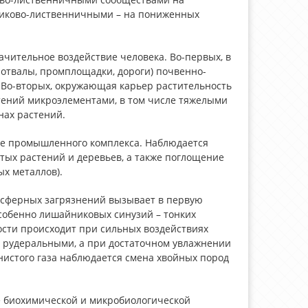
иково-лиственничными – на пониженных
ачительное воздействие человека. Во-первых, в
 отвалы, промплощадки, дороги) почвенно-
 Во-вторых, окружающая карьер растительность
тений микроэлементами, в том числе тяжелыми
нах растений.
ие промышленного комплекса. Наблюдается
тых растений и деревьев, а также поглощение
х металлов).
мосферных загрязнений вызывает в первую
собенно лишайниковых синузий – тонких
ости происходит при сильных воздействиях
я рудеральными, а при достаточном увлажнении
нистого газа наблюдается смена хвойных пород
биохимической и микробиологической