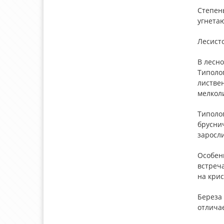
Степен
угнетаю
Лесисто
В лесн
Типоло
листве
мелкол
Типолог
брусни
заросли
Особен
встреча
на крис
Береза 
отличае