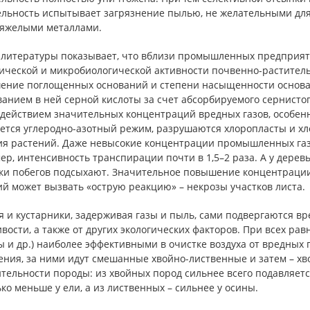
ельность испытывает загрязнение пылью, не желательными для
тяжелыми металлами.
 литературы показывает, что вблизи промышленных предприя
ической и микробиологической активности почвенно-растительн
ение поглощенных оснований и степени насыщенности основа
анием в ней серной кислоты за счет абсорбируемого сернистог
действием значительных концентраций вредных газов, особенн
ется углеродно-азотный режим, разрушаются хлоропласты и хл
ия растений. Даже невысокие концентрации промышленных газ
р, интенсивность транспирации почти в 1,5–2 раза. А у дерев
ки побегов подсыхают. Значительное повышение концентрации
й может вызвать «острую реакцию» – некрозы участков листа.
 и кустарники, задерживая газы и пыль, сами подвергаются вр
вости, а также от других экологических факторов. При всех рав
ы и др.) наиболее эффективными в очистке воздуха от вредных
ния, за ними идут смешанные хвойно-лиственные и затем – хво
тельности породы: из хвойных пород сильнее всего подавляетс
ко меньше у ели, а из лиственных – сильнее у осины.