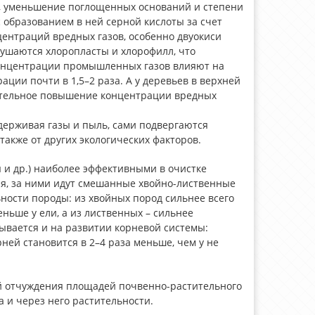
и, уменьшение поглощенных оснований и степени
образованием в ней серной кислоты за счет
центраций вредных газов, особенно двуокиси
рушаются хлоропласты и хлорофилл, что
концентрации промышленных газов влияют на
ции почти в 1,5–2 раза. А у деревьев в верхней
чительное повышение концентрации вредных
адерживая газы и пыль, сами подвергаются
также от других экологических факторов.
ы и др.) наиболее эффективными в очистке
я, за ними идут смешанные хвойно-лиственные
ьности породы: из хвойных пород сильнее всего
еньше у ели, а из лиственных – сильнее
ывается и на развитии корневой системы:
ней становится в 2–4 раза меньше, чем у не
й отчуждения площадей почвенно-растительного
а и через него растительности.