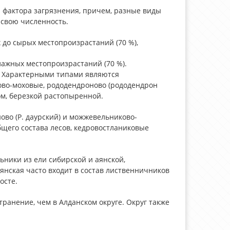
 фактора загрязнения, причем, разные виды
 свою численность.
 до сырых местопроизрастаний (70 %),
ажных местопроизрастаний (70 %).
. Характерными типами являются
ово-моховые, рододендроново (рододендрон
м, березкой растопыренной.
ово (Р. даурский) и можжевельниково-
щего состава лесов, кедровостланиковые
ники из ели сибирской и аянской,
янская часто входит в состав лиственничников
осте.
ранение, чем в Алданском округе. Округ также