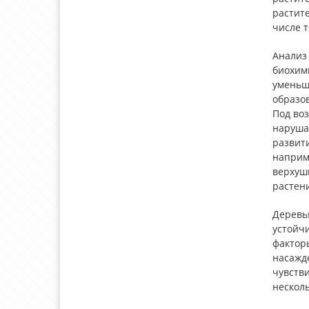
растит
числе 
Анализ
биохим
уменьш
образов
Под воз
наруша
развит
наприме
верхуш
растени
Деревья
устойчи
фактор
насажде
чувстви
несколь