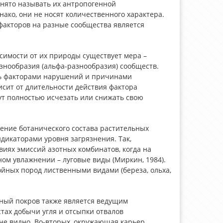
нято называть их антропогенной
нако, они не носят количественного характера.
акторов на разные сообщества является
симости от их природы существует мера –
знообразия (альфа-разнообразия) сообществ.
ыть факторами нарушений и причинами
исит от длительности действия фактора
ут полностью исчезать или снижать свою
ение ботанического состава растительных
дикаторами уровня загрязнения. Так,
иях эмиссий азотных комбинатов, когда на
ом увлажнении – луговые виды (Миркин, 1984).
йных пород лиственными видами (береза, ольха,
ный покров также является ведущим
тах добычи угля и отсыпки отвалов
не видно. Во-вторых, окружающая карьер