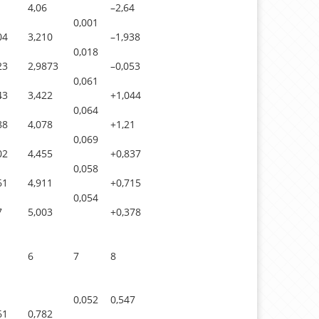
1
4,06
–2,64
0,001
04
3,210
–1,938
0,018
23
2,9873
–0,053
0,061
43
3,422
+1,044
0,064
88
4,078
+1,21
0,069
02
4,455
+0,837
0,058
61
4,911
+0,715
0,054
7
5,003
+0,378
6
7
8
0,052
0,547
61
0,782