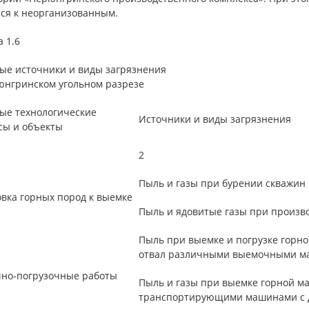
тся к неорганизованным.
 1.6
ые источники и виды загрязнения
юнгринском угольном разрезе
ые технологические
Источники и виды загрязнения
сы и объекты
2
Пыль и газы при бурении скважин 
овка горных пород к выемке
Пыль и ядовитые газы при произв
Пыль при выемке и погрузке горно
отвал различными выемочными м
но-погрузочные работы
Пыль и газы при выемке горной м
транспортирующими машинами с дв