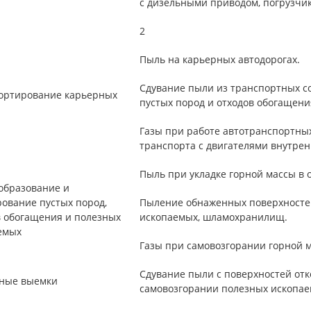
с дизельными приводом, погрузчики
2
Пыль на карьерных автодорогах.
Сдувание пыли из транспортных с
ортирование карьерных
пустых пород и отходов обогащения
Газы при работе автотранспортных
транспорта с двигателями внутрен
Пыль при укладке горной массы в 
образование и
рование пустых пород,
Пыление обнаженных поверхностей
в обогащения и полезных
ископаемых, шламохранилищ.
емых
Газы при самовозгорании горной м
Сдувание пыли с поверхностей отк
ные выемки
самовозгорании полезных ископа