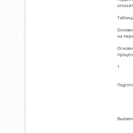
относя
Таблица
Основн
на Нер
Основн
процес
1
Подгот
Выемоч