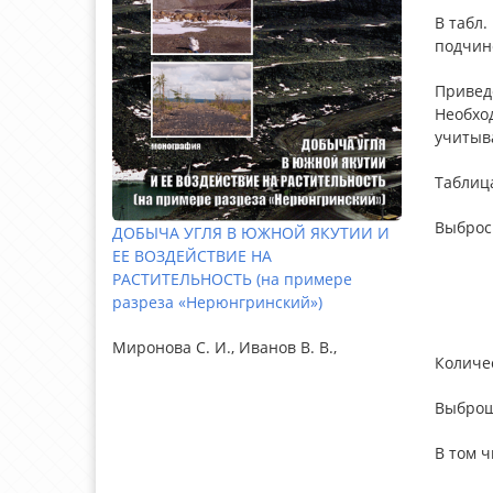
В табл
подчине
Приведе
Необход
учитыв
Таблица
Выброс
ДОБЫЧА УГЛЯ В ЮЖНОЙ ЯКУТИИ И
ЕЕ ВОЗДЕЙСТВИЕ НА
РАСТИТЕЛЬНОСТЬ (на примере
разреза «Нерюнгринский»)
Миронова С. И., Иванов В. В.,
Количе
Выброш
В том ч