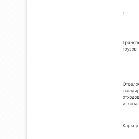
1
Трансп
грузов
Отвало
склади
отходо
ископа
Карьер