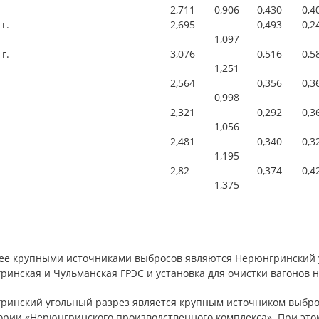
2,711
0,906
0,430
0,4
 г.
2,695
0,493
0,2
1,097
 г.
3,076
0,516
0,5
1,251
2,564
0,356
0,3
0,998
2,321
0,292
0,3
1,056
2,481
0,340
0,3
1,195
2,82
0,374
0,4
1,375
ее крупными источниками выбросов являются Нерюнгринский у
ринская и Чульманская ГРЭС и установка для очистки вагонов 
ринский угольный разрез является крупным источником выбр
ории «Нерюнгринского производственного комплекса». При этом