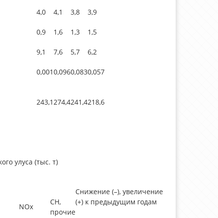
4,0
4,1
3,8
3,9
0,9
1,6
1,3
1,5
9,1
7,6
5,7
6,2
0,001
0,096
0,083
0,057
243,1
274,4
241,4
218,6
о улуса (тыс. т)
Снижение (–), увеличение
СН,
(+) к предыдущим годам
NOx
прочие