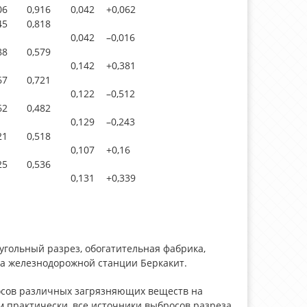
06
0,916
0,042
+0,062
45
0,818
0,042
–0,016
88
0,579
0,142
+0,381
67
0,721
0,122
–0,512
62
0,482
0,129
–0,243
21
0,518
0,107
+0,16
25
0,536
0,131
+0,339
гольный разрез, обогатительная фабрика,
на железнодорожной станции Беркакит.
осов различных загрязняющих веществ на
 практически, все источники выбросов разреза