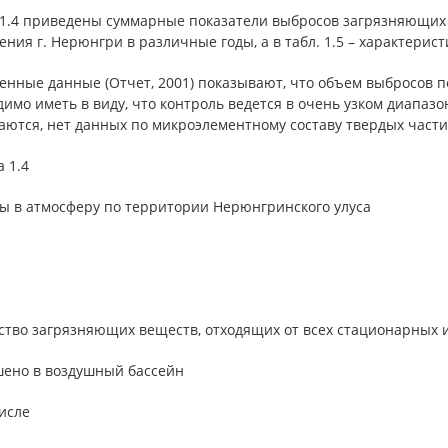
. 1.4 приведены суммарные показатели выбросов загрязняющих
ния г. Нерюнгри в различные годы, а в табл. 1.5 – характерис
нные данные (Отчет, 2001) показывают, что объем выбросов по
имо иметь в виду, что контроль ведется в очень узком диапаз
аются, нет данных по микроэлементному составу твердых части
 1.4
ы в атмосферу по территории Нерюнгринского улуса
ство загрязняющих веществ, отходящих от всех стационарных 
ено в воздушный бассейн
исле