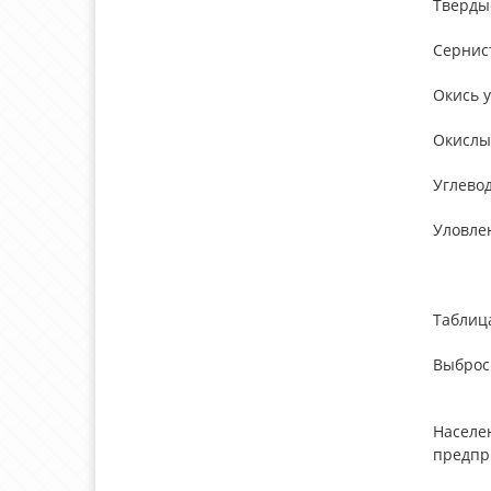
Тверды
Сернис
Окись 
Окислы
Углево
Уловле
Таблица
Выброс
Населе
предпр