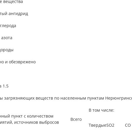
е вещества
тый ангидрид
углерода
 азота
дороды
но и обезврежено
 1.5
ы загрязняющих веществ по населенным пунктам Нерюнгринског
В том числе:
нный пункт с количеством
Всего
иятий, источников выбросов
Твердые
SO2
СО