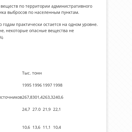
 веществ по территории административного
тика выбросов по населенным пунктам.
 годам практически остается на одном уровне.
оне, некоторые опасные вещества не
ц.
Тыс. тонн
1995
1996
1997
1998
источников
267,8
301,4
263,3
240,6
24,7
27.0
21,9
22,1
10,6
13,6
11,1
10,4