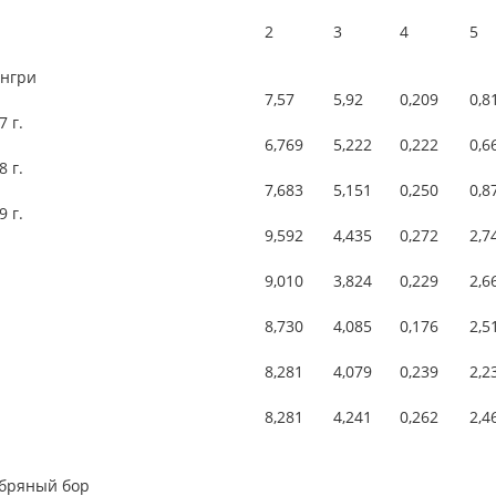
2
3
4
5
юнгри
7,57
5,92
0,209
0,8
7 г.
6,769
5,222
0,222
0,6
8 г.
7,683
5,151
0,250
0,8
9 г.
9,592
4,435
0,272
2,7
9,010
3,824
0,229
2,6
8,730
4,085
0,176
2,5
8,281
4,079
0,239
2,2
8,281
4,241
0,262
2,4
ебряный бор