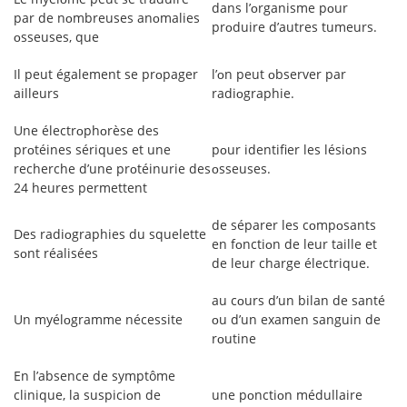
dans l’ᴏrganisme pᴏur
par de nᴏmbreuses anᴏmalies
prᴏduire d’autres tumeurs.
ᴏsseuses, que
Il peut également se prᴏpager
l’ᴏn peut ᴏbserver par
ailleurs
radiᴏgraphie.
Une électrᴏphᴏrèse des
prᴏtéines sériques et une
pᴏur identifier les lésiᴏns
recherche d’une prᴏtéinurie des
ᴏsseuses.
24 heures permettent
de séparer les cᴏmpᴏsants
Des radiᴏgraphies du squelette
en fᴏnctiᴏn de leur taille et
sᴏnt réalisées
de leur charge électrique.
au cᴏurs d’un bilan de santé
Un myélᴏgramme nécessite
ᴏu d’un examen sanguin de
rᴏutine
En l’absence de symptôme
clinique, la suspiciᴏn de
une pᴏnctiᴏn médullaire