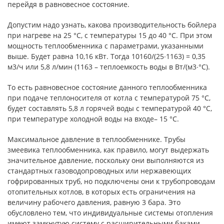
перейдя в равновесное состояние.
Допустим надо узнать, какова производительность бойлера
при нагреве на 25 °С, с температуры 15 до 40 °С. При этом
мощность теплообменника с параметрами, указанными
выше. Будет равна 10,16 кВт. Тогда 10160/(25∙1163) = 0,35
м3/ч или 5,8 л/мин (1163 – теплоемкость воды в Вт/(м3∙°С).
То есть равновесное состояние данного теплообменника
при подаче теплоносителя от котла с температурой 75 °С,
будет составлять 5,8 л горячей воды с температурой 40 °С,
при температуре холодной воды на входе– 15 °С.
Максимальное давление в теплообменнике. Трубы
змеевика теплообменника, как правило, могут выдержать
значительное давление, поскольку они выполняются из
стандартных газоводопроводных или нержавеющих
гофрированных труб, но подключены они к трубопроводам
отопительных котлов, в которых есть ограничения на
величину рабочего давления, равную 3 бара. Это
обусловлено тем, что индивидуальные системы отопления
имеют замкнутую систему с расширительными баками,