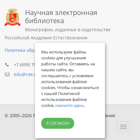
Научная электронная
библиотека
Монографии, изданные в издательстве
Российской Академии Естествознания
Политика обработки персональных данных
Мы используем файлы
cookies для улучшения
работы сайта. Оставаясь на
+7 (499) 705-72-30
нашем сайте, вы
edu@rae.ru
соглашаетесь с условиями
использования файлов
cookies. Чтобы ознакомиться
с нашей Политикой
использования файлов
cookie,
нажмите здесь
.
© 2005–2026 Российская академия естествознания
Я СОГЛАСЕН
Toggle
navigat