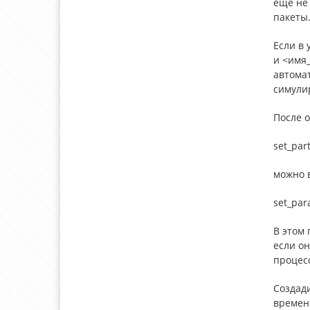
ещё не 
пакеты
Если в 
и <имя_
автомат
симули
После 
set_par
можно в
set_par
В этом
если о
процес
Создад
времен