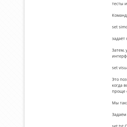
тесты 
Команд
set sim
задаёт 
Затем, 
интерф
set visu
Это поз
когда в
проще 
Мы так
Задаём 
set tst