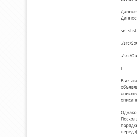
Данное 
Данное 
set slist 
./src/So
./src/O
]
В языка
объявл
описыва
описани
Однако
Посколь
порядке
перед ф