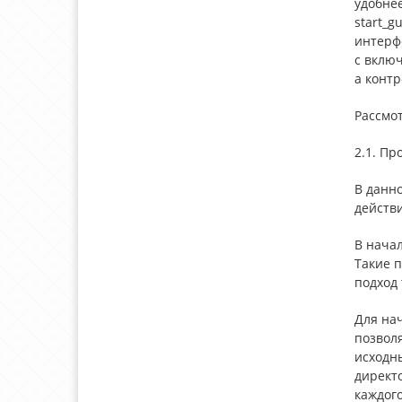
удобне
start_
интерф
с вклю
а конт
Рассмо
2.1. Пр
В данн
действи
В нача
Такие 
подход
Для нач
позволя
исходны
директ
каждого