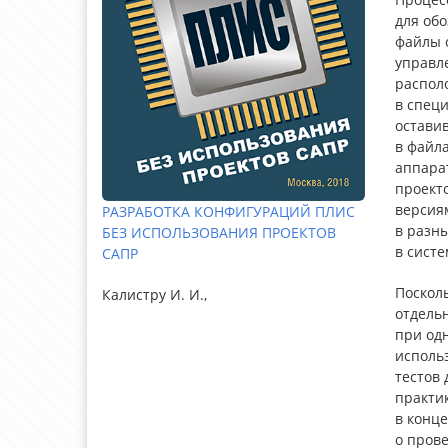
для об
файлы 
управле
распол
в специ
остави
в файла
аппарат
проект
версия
РАЗРАБОТКА КОНФИГУРАЦИЙ ПЛИС
в разны
БЕЗ ИСПОЛЬЗОВАНИЯ ПРОЕКТОВ
в сист
САПР
Посколь
Калистру И. И.,
отдель
при од
исполь
тестов 
практик
в конце
о пров