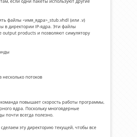
там, если одни пакеты используют другие
вить файлы <имя_ядра>_stub.vhdl (или .v)
ены в директории IP-ядра. Эти файлы
e output products и позволяют симулятору
анды
в несколько потоков
я команда повышает скорость работы программы,
ного ядра. Поскольку многоядерные
ы почти всегда полезно.
сделаем эту директорию текущей, чтобы все