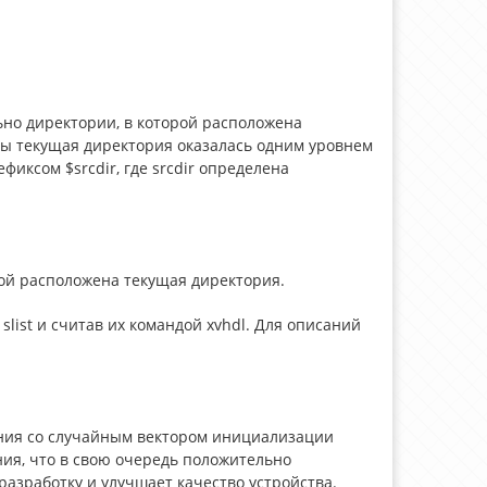
ьно директории, в которой расположена
ды текущая директория оказалась одним уровнем
фиксом $srcdir, где srcdir определена
рой расположена текущая директория.
list и считав их командой xvhdl. Для описаний
ания со случайным вектором инициализации
ия, что в свою очередь положительно
разработку и улучшает качество устройства.