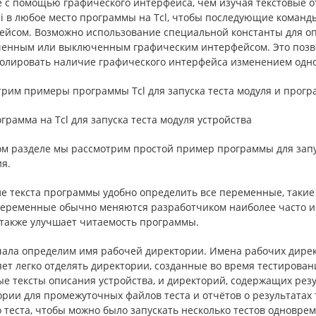
е с помощью графического интерфейса, чем изучая текстовые о
gui в любое место программы на Tcl, чтобы последующие кома
ейсом. Возможно использование специальной константы для опр
ченным или выключенным графическим интерфейсом. Это позво
ролировать наличие графического интерфейса изменением одно
трим примеры программы Tcl для запуска теста модуля и прогр
ограмма на Tcl для запуска теста модуля устройства
ом разделе мы рассмотрим простой пример программы для запу
я.
ле текста программы удобно определить все переменные, такие
переменные обычно меняются разработчиком наиболее часто и 
 также улучшает читаемость программы.
ала определим имя рабочей директории. Имена рабочих директ
ет легко отделять директории, созданные во время тестирован
е тексты описания устройства, и директорий, содержащих резу
ории для промежуточных файлов теста и отчётов о результатах
 теста, чтобы можно было запускать несколько тестов одновре