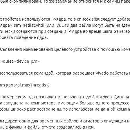
был скомпилирован. То же замечание относится и к самим паке
.
устройстве используются IP-ядра, то в список slist следует доба
ядра>_sim_netlist.vhdl (или .v). Эти два файла могут быть найд
ически создаются при создании IP-ядра во время шага Generat
ровать поведение ядра.
объявления наименования целевого устройства с помощью ком
t -quiet <device_p/n>
оспользоваться командой, которая разрешает Vivado работать 
am general.maxThreads 8
 примере команда позволяет использовать до 8 потоков. Данна
на запущена на компьютере, имеющим больше одного процессор
соры широко распространены, то использование данной команд
им директорию для временных файлов и отчётов о симуляции и 
ные файлы и файлы отчёта создавались в ней.