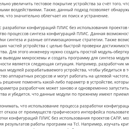
льно увеличить тестовое покрытие устройства за счёт того, ч
ными воздействиями. Также, данный подход позволяет обнаруж
я, что значительно облегчает их поиск и устранение.
с разработки конфигураций ПЛИС без использования проектов 
тво процессов синтеза конфигураций ПЛИС. Данная возможнос
йки синтеза и разные оптимизационные стратегии. Также возм
ших частей устройства с целью быстрой проверки достижимости
тва. Для этого инженеру нужно создать простой модуль-обертк
 к выводам микросхемы и создать программу для синтеза моду
ности является следующая ситуация. Например, разработчик мо
ных модулей разрабатываемого устройства, чтобы убедиться в 
тво аппаратных ресурсов и могут работать на целевой частоте, 
 решение поменять какой-либо параметр в устройстве, который
параметра разработчик может заново и одновременно запустит
ства и убедится, что данные модули по прежнему имеют прием
понимать, что использование процесса разработки конфигурац
ет отказа от преимуществ графического интерфейса пользовате
отки конфигураций ПЛИС без использования проектов САПР, мож
я результатов работы программ на Tcl. Например, изучать кри