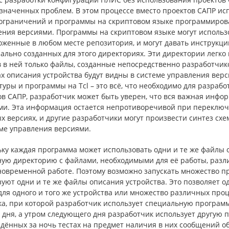
означенных проблем. В этом процессе вместо проектов САПР ис
ограничений и программы на скриптовом языке программирова
ния версиями. Программы на скриптовом языке могут использо
оженные в любом месте репозитория, и могут давать инструкци
ально созданных для этого директориях. Эти директории легко
в в ней только файлы, созданные непосредственно разработчик
х описания устройства будут видны в системе управления верс
уры и программы на Tcl – это всё, что необходимо для разраб
ов САПР, разработчик может быть уверен, что вся важная инфо
ми. Эта информация остается непротиворечивой при переключ
х версиях, и другие разработчики могут произвести синтез схе
еме управления версиями.
ку каждая программа может использовать одни и те же файлы о
ную директорию с файлами, необходимыми для её работы, разл
новременной работе. Поэтому возможно запускать множество п
зуют одни и те же файлы описания устройства. Это позволяет 
для одного и того же устройства или множество различных пр
а, при которой разработчик использует специальную программу 
 дня, а утром следующего дня разработчик использует другую 
едённых за ночь тестах на предмет наличия в них сообщений о