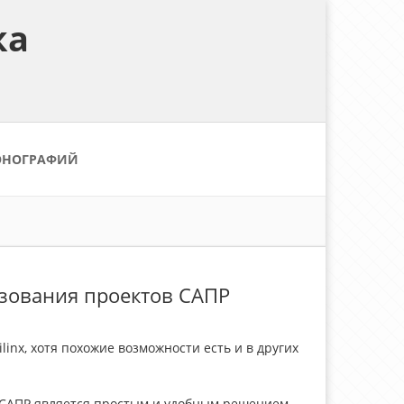
ка
ОНОГРАФИЙ
ьзования проектов САПР
nx, хотя похожие возможности есть и в других
 САПР является простым и удобным решением