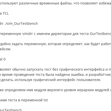
используют различные временные файлы, что позволяет избежа
а TCL
dir ./sim_OurTestbench
переменную simdir с именем директории для теста OurTestbenc
удобно задать переменную, которая определяет, как будет работ
ейсом.
al 0
воляет обычно запускать тест без графического интерфейса и
о время проведения теста была найдена ошибка, и разработчику
сделать, используя графический интерфейс пользователя.
же определяем имя модуля верхнего уровня иерархии модулей и
имя теста в переменной tst
 OurTestbench