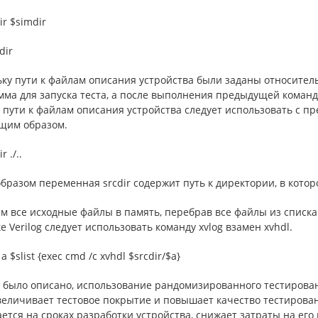
ir $simdir
dir
ку пути к файлам описания устройства были заданы относител
мма для запуска теста, а после выполнения предыдущей коман
 пути к файлам описания устройства следует использовать с пре
щим образом.
r ./..
бразом переменная srcdir содержит путь к директории, в кото
м все исходные файлы в память, перебрав все файлы из списка s
е Verilog следует использовать команду xvlog взамен xvhdl.
a $slist {exec cmd /c xvhdl $srcdir/$a}
е было описано, использование рандомизированного тестиров
величивает тестовое покрытие и повышает качество тестирован
ется на сроках разработки устройства, снижает затраты на его 