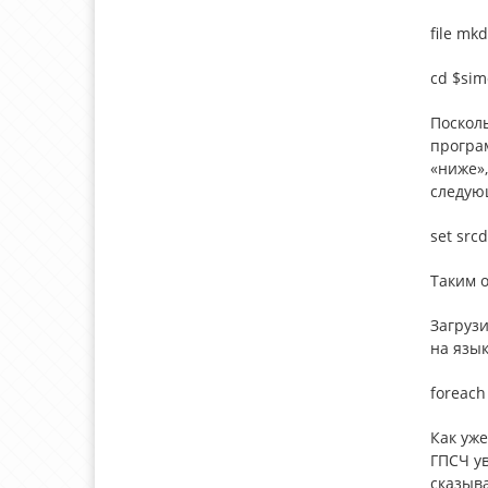
file mkd
cd $sim
Посколь
програ
«ниже»,
следую
set srcdi
Таким о
Загрузи
на язык
foreach 
Как уж
ГПСЧ у
сказыва