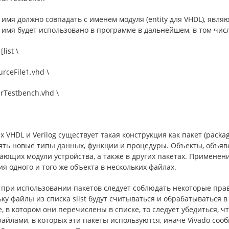
имя должно совпадать с именем модуля (entity для VHDL), явля
имя будет использовано в программе в дальнейшем, в том числе
[list \
urceFile1.vhd \
urTestbench.vhd \
х VHDL и Verilog существует такая конструкция как пакет (packa
ять новые типы данных, функции и процедуры. Объекты, объявл
ющих модули устройства, а также в других пакетах. Применен
я одного и того же объекта в нескольких файлах.
 при использовании пакетов следует соблюдать некоторые прав
ку файлы из списка slist будут считываться и обрабатываться в
, в котором они перечислены в списке, то следует убедиться, 
айлами, в которых эти пакеты используются, иначе Vivado соо