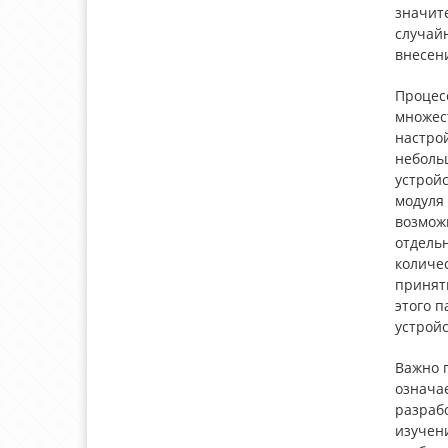
значите
случай
внесени
Процес
множес
настро
неболь
устройс
модуля
возмож
отдель
количес
принять
этого 
устрой
Важно 
означа
разраб
изучени