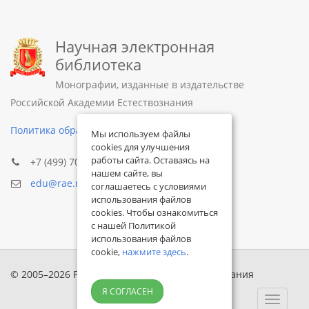
Научная электронная
библиотека
Монографии, изданные в издательстве
Российской Академии Естествознания
Политика обработки персональных данных
Мы используем файлы
cookies для улучшения
работы сайта. Оставаясь на
+7 (499) 705-72-30
нашем сайте, вы
edu@rae.ru
соглашаетесь с условиями
использования файлов
cookies. Чтобы ознакомиться
с нашей Политикой
использования файлов
cookie,
нажмите здесь
.
© 2005–2026 Российская академия естествознания
Я СОГЛАСЕН
Toggle