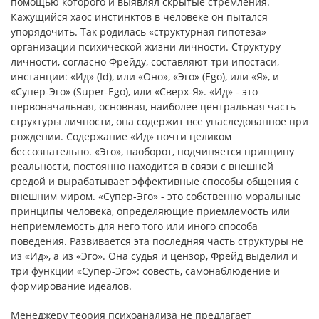
помощью которого и выявлял скрытые стремления.
Кажущийся хаос инстинктов в человеке он пытался
упорядочить. Так родилась «структурная гипотеза»
организации психической жизни личности. Структуру
личности, согласно Фрейду, составляют три ипостаси,
инстанции: «Ид» (Id), или «Оно», «Эго» (Ego), или «Я», и
«Супер-Эго» (Super-Ego), или «Сверх-Я». «Ид» - это
первоначальная, основная, наиболее центральная часть
структуры личности, она содержит все унаследованное при
рождении. Содержание «Ид» почти целиком
бессознательно. «Эго», наоборот, подчиняется принципу
реальности, постоянно находится в связи с внешней
средой и вырабатывает эффективные способы общения с
внешним миром. «Супер-Эго» - это собственно моральные
принципы человека, определяющие приемлемость или
неприемлемость для него того или иного способа
поведения. Развивается эта последняя часть структуры не
из «Ид», а из «Эго». Она судья и цензор, Фрейд выделил и
три функции «Супер-Эго»: совесть, самонаблюдение и
формирование идеалов.
Менеджеру теория психоанализа не предлагает