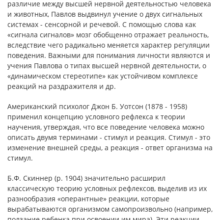
различие между высшей нервной деятельностью человека
и животных, Павлов выдвинул учение о двух сигнальных
системах - сенсорной и речевой. С помощью слова как
«сигнала сигналов» мозг обобщенно отражает реальность,
вследствие чего радикально меняется характер регуляции
поведения. Важными для понимания личности являются и
учения Павлова о типах высшей нервной деятельности, о
«динамическом стереотипе» как устойчивом комплексе
реакций на раздражителя и др.
Американский психолог Джон Б. Уотсон (1878 - 1958)
применил концепцию условного рефлекса к теории
научения, утверждая, что все поведение человека можно
описать двумя терминами - стимул и реакция. Стимул - это
изменение внешней среды, а реакция - ответ организма на
стимул.
Б.Ф. Скиннер (р. 1904) значительно расширил
классическую теорию условных рефлексов, выделив из их
разнообразия «оперантные» реакции, которые
вырабатываются организмом самопроизвольно (например,
ползание ребенка при освоении им мира). Эти реакции