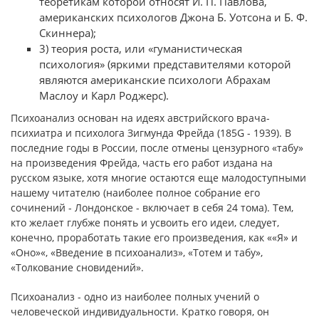
теоретикам которой относят И. П. Павлова,
американских психологов Джона Б. Уотсона и Б. Ф.
Скиннера);
3) теория роста, или «гуманистическая
психология» (яркими представителями которой
являются американские психологи Абрахам
Маслоу и Карл Роджерс).
Психоанализ основан на идеях австрийского врача-
психиатра и психолога Зигмунда Фрейда (185G - 1939). В
последние годы в России, после отмены цензурного «табу»
на произведения Фрейда, часть его работ издана на
русском языке, хотя многие остаются еще малодоступными
нашему читателю (наиболее полное собрание его
сочинений - Лондонское - включает в себя 24 тома). Тем,
кто желает глубже понять и усвоить его идеи, следует,
конечно, проработать такие его произведения, как ««Я» и
«Оно»«, «Введение в психоанализ», «Тотем и табу»,
«Толкование сновидений».
Психоанализ - одно из наиболее полных учений о
человеческой индивидуальности. Кратко говоря, он