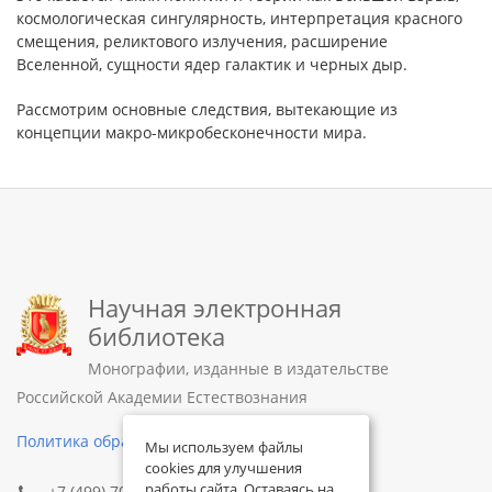
космологическая сингулярность, интерпретация красного
смещения, реликтового излучения, расширение
Вселенной, сущности ядер галактик и черных дыр.
Рассмотрим основные следствия, вытекающие из
концепции макро-микробесконечности мира.
Научная электронная
библиотека
Монографии, изданные в издательстве
Российской Академии Естествознания
Политика обработки персональных данных
Мы используем файлы
cookies для улучшения
работы сайта. Оставаясь на
+7 (499) 705-72-30