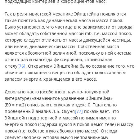
подходящих критериев и коэффициентов масс.
Так в релятивистской механике Эйнштейна появляются
такие понятия, как динамическая масса и масса покоя.
Было установлено, что частица вне зависимости от заряда
может обладать собственной массой m0, т.е. массой покоя,
которую следует отличать от массы движущейся частицы,
или иначе, динамической массы. Собственная масса
является абсолютной величиной, поскольку в ней система
отчета раз и навсегда фиксирована, «привязана»
к телу
[76]
. Открытием Эйнштейна было осознание того, что
обычное покоящееся вещество обладает колоссальным
запасом энергии, хранящемся в его массе.
Довольно часто (особенно в научно-популярной
литературе) «знаменитое уравнение Эйнштейна»
(E0 = mc2) описывают, опуская индекс 0. Тщательно
проведенный анализ Л.Б. Окуня
[77]
показывает, что
Эйнштейн под энергией и массой понимал именно
энергию покоя (содержащуюся в покоящемся теле) и массу
покоя (т.е. собственную абсолютную массу). Отсюда
следует (вопреки устоявшемуся неправильному