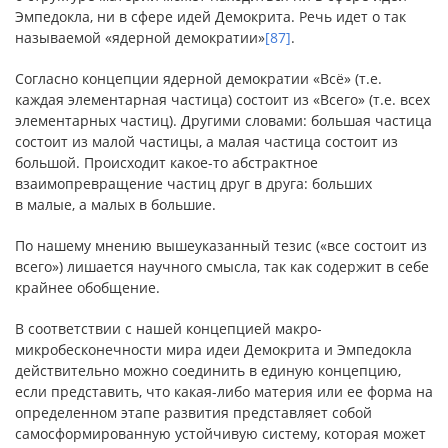
Эмпедокла, ни в сфере идей Демокрита. Речь идет о так
называемой «ядерной демократии»
[87]
.
Согласно концепции ядерной демократии «Всё» (т.е.
каждая элементарная частица) состоит из «Всего» (т.е. всех
элементарных частиц). Другими словами: большая частица
состоит из малой частицы, а малая частица состоит из
большой. Происходит какое-то абстрактное
взаимопревращение частиц друг в друга: больших
в малые, а малых в большие.
По нашему мнению вышеуказанный тезис («все состоит из
всего») лишается научного смысла, так как содержит в себе
крайнее обобщение.
В соответствии с нашей концепцией макро-
микробесконечности мира идеи Демокрита и Эмпедокла
действительно можно соединить в единую концепцию,
если представить, что какая-либо материя или ее форма на
определенном этапе развития представляет собой
самосформированную устойчивую систему, которая может