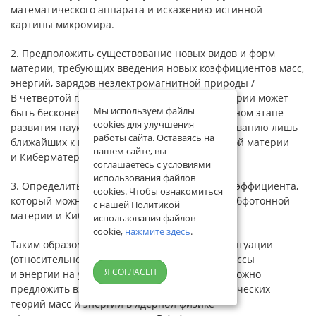
математического аппарата и искажению истинной
картины микромира.
2. Предположить существование новых видов и форм
материи, требующих введения новых коэффициентов масс,
энергий, зарядов неэлектромагнитной природы /
В четвертой главе мы укажем, что видов материи может
Мы используем файлы
быть бесконечное множество. Сейчас, на данном этапе
cookies для улучшения
развития науки, мы можем перейти к исследованию лишь
работы сайта. Оставаясь на
ближайших к нам видов материи: Субфотонной материи
нашем сайте, вы
и Киберматерии.
соглашаетесь с условиями
использования файлов
3. Определиться с выбором того или иного коэффициента,
cookies. Чтобы ознакомиться
который можно принять за единицу массы Субфотонной
с нашей Политикой
материи и Киберматерии.
использования файлов
cookie,
нажмите здесь
.
Таким образом, для выхода из создавшейся ситуации
(относительно неопределенности понятий массы
Я СОГЛАСЕН
и энергии на уровне элементарных частиц) можно
предложить взять за основу построения физических
теорий масс и энергий в ядерной физике