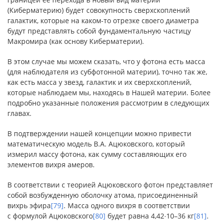
(Киберматерию) будет совокупность сверхскоплений
галактик, которые на каком-то отрезке своего диаметра
будут представлять собой фундаментальную частицу
Макромира (как основу Киберматерии).
В этом случае мы можем сказать, что у фотона есть масса
(для наблюдателя из субфотонной материи), точно так же,
как есть масса у звезд, галактик и их сверхскоплений,
которые наблюдаем мы, находясь в Нашей материи. Более
подробно указанные положения рассмотрим в следующих
главах.
В подтверждении нашей концепции можно привести
математическую модель В.А. Ацюковского, который
измерил массу фотона, как сумму составляющих его
элементов вихря амеров.
В соответствии с теорией Ацюковского фотон представляет
собой возбужденную оболочку атома, присоединенный
вихрь эфира
[79]
. Масса одного вихря в соответствии
с формулой Ацюковского
[80]
будет равна 4,42∙10–36 кг
[81]
.