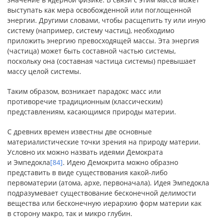
выступать как мера освобожденной или поглощенной
энергии. Другими словами, чтобы расщепить ту или иную
систему (например, систему частиц), необходимо
приложить энергию превосходящей массы. Эта энергия
(частица) может быть составной частью системы,
поскольку она (составная частица системы) превышает
массу целой системы.
Таким образом, возникает парадокс масс или
противоречие традиционным (классическим)
представлениям, касающимся природы материи.
С древних времен известны две основные
материалистические точки зрения на природу материи.
Условно их можно назвать идеями Демократа
и Эмпедокла
[84]
. Идею Демокрита можно образно
представить в виде существования какой-либо
первоматерии (атома, архе, первоначала). Идея Эмпедокла
подразумевает существование бесконечной делимости
вещества или бесконечную иерархию форм материи как
в сторону макро, так и микро глубин.