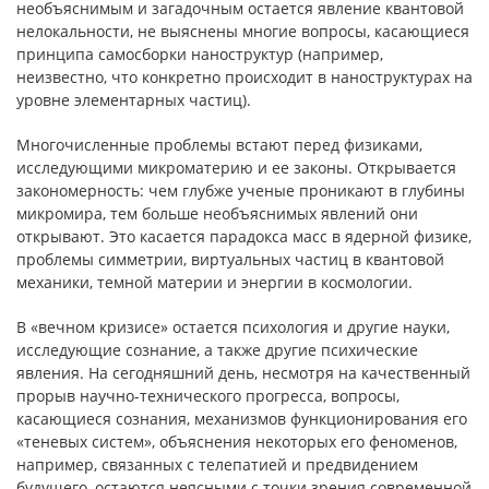
необъяснимым и загадочным остается явление квантовой
нелокальности, не выяснены многие вопросы, касающиеся
принципа самосборки наноструктур (например,
неизвестно, что конкретно происходит в наноструктурах на
уровне элементарных частиц).
Многочисленные проблемы встают перед физиками,
исследующими микроматерию и ее законы. Открывается
закономерность: чем глубже ученые проникают в глубины
микромира, тем больше необъяснимых явлений они
открывают. Это касается парадокса масс в ядерной физике,
проблемы симметрии, виртуальных частиц в квантовой
механики, темной материи и энергии в космологии.
В «вечном кризисе» остается психология и другие науки,
исследующие сознание, а также другие психические
явления. На сегодняшний день, несмотря на качественный
прорыв научно-технического прогресса, вопросы,
касающиеся сознания, механизмов функционирования его
«теневых систем», объяснения некоторых его феноменов,
например, связанных с телепатией и предвидением
будущего, остаются неясными с точки зрения современной