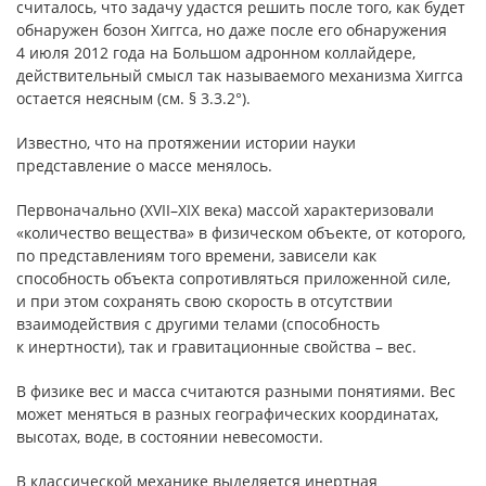
считалось, что задачу удастся решить после того, как будет
обнаружен бозон Хиггса, но даже после его обнаружения
4 июля 2012 года на Большом адронном коллайдере,
действительный смысл так называемого механизма Хиггса
остается неясным (см. § 3.3.2°).
Известно, что на протяжении истории науки
представление о массе менялось.
Первоначально (XVII–XIX века) массой характеризовали
«количество вещества» в физическом объекте, от которого,
по представлениям того времени, зависели как
способность объекта сопротивляться приложенной силе,
и при этом сохранять свою скорость в отсутствии
взаимодействия с другими телами (способность
к инертности), так и гравитационные свойства – вес.
В физике вес и масса считаются разными понятиями. Вес
может меняться в разных географических координатах,
высотах, воде, в состоянии невесомости.
В классической механике выделяется инертная