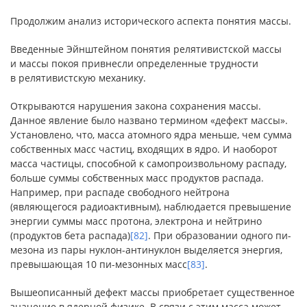
Продолжим анализ исторического аспекта понятия массы.
Введенные Эйнштейном понятия релятивистской массы
и массы покоя привнесли определенные трудности
в релятивистскую механику.
Открываются нарушения закона сохранения массы.
Данное явление было названо термином «дефект массы».
Установлено, что, масса атомного ядра меньше, чем сумма
собственных масс частиц, входящих в ядро. И наоборот
масса частицы, способной к самопроизвольному распаду,
больше суммы собственных масс продуктов распада.
Например, при распаде свободного нейтрона
(являющегося радиоактивным), наблюдается превышение
энергии суммы масс протона, электрона и нейтрино
(продуктов бета распада)
[82]
. При образовании одного пи-
мезона из пары нуклон-антинуклон выделяется энергия,
превышающая 10 пи-мезонных масс
[83]
.
Вышеописанный дефект массы приобретает существенное
значение в ядерной физике. В связи с этим масса может