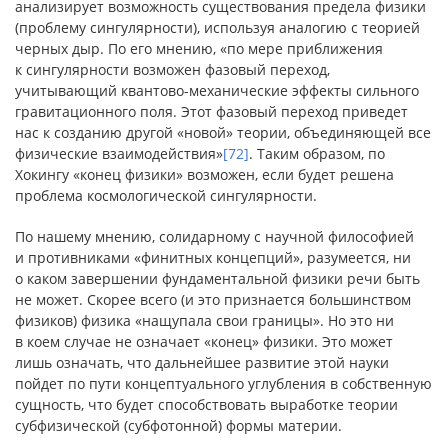
анализирует возможность существования предела физики
(проблему сингулярности), используя аналогию с теорией
черных дыр. По его мнению, «по мере приближения
к сингулярности возможен фазовый переход,
учитывающий квантово-механические эффекты сильного
гравитационного поля. Этот фазовый переход приведет
нас к созданию другой «новой» теории, объединяющей все
физические взаимодействия»
[72]
. Таким образом, по
Хокингу «конец физики» возможен, если будет решена
проблема космологической сингулярности.
По нашему мнению, солидарному с научной философией
и противниками «финитных концепций», разумеется, ни
о каком завершении фундаментальной физики речи быть
не может. Скорее всего (и это признается большинством
физиков) физика «нащупала свои границы». Но это ни
в коем случае не означает «конец» физики. Это может
лишь означать, что дальнейшее развитие этой науки
пойдет по пути концептуального углубления в собственную
сущность, что будет способствовать выработке теории
субфизической (субфотонной) формы материи.