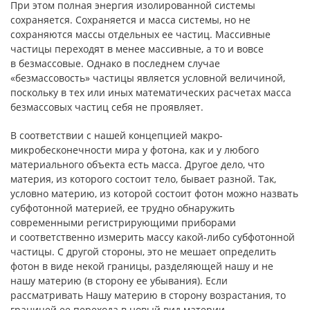
При этом полная энергия изолированной системы
сохраняется. Сохраняется и масса системы, но не
сохраняются массы отдельных ее частиц. Массивные
частицы переходят в менее массивные, а то и вовсе
в безмассовые. Однако в последнем случае
«безмассовость» частицы является условной величиной,
поскольку в тех или иных математических расчетах масса
безмассовых частиц себя не проявляет.
В соответствии с нашей концепцией макро-
микробесконечности мира у фотона, как и у любого
материального объекта есть масса. Другое дело, что
материя, из которого состоит тело, бывает разной. Так,
условно материю, из которой состоит фотон можно назвать
субфотонной материей, ее трудно обнаружить
современными регистрирующими приборами
и соответственно измерить массу какой-либо субфотонной
частицы. С другой стороны, это не мешает определить
фотон в виде некой границы, разделяющей нашу и не
нашу материю (в сторону ее убывания). Если
рассматривать Нашу материю в сторону возрастания, то
границей ее перехода в новый вид материи