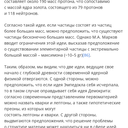
составляет около 190 масс протона, что сопоставимо
с массой ядра золота, состоящего из 79 протонов
и 118 нейтронов.
Согласно такой идее, если частицы состоят из частиц
более больших масс, можно предположить, что существуют
частицы бесконечно больших масс. Однако М.А. Марков
вводит ограничения этой идеи, высказав предположение
о существовании элементарной частицы с экстремально
большой массой – максимона (~10–5 gr)
[86]
.
Таким, образом, мы видим, что две идеи, ведущие свое
начало с глубокой древности современной ядерной
физикой отвергаются. С одной стороны, можно
предположить, что если идея Эмпедокла себя исчерпала,
то в таком случае оправдывает себя идея Демокрита:
согласно современным представлениям первоматерией
можно назвать кварки и лептоны, а также гипотетические
преоны, из которых могут
состоять лептоны и кварки. С другой стороны,
выдвигаются предположения, что решение проблемы
о структуре материи может находиться ни в сфере идей