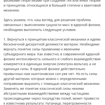
физиками-теоретиками при создании тех или иных теорий
и принципов, относящихся в большей степени к квантовой
механике.
Здесь укажем, что, наш взгляд, для решения проблем,
связанных с выяснением сущности масс в ядерной физике,
необходимо выполнить следующие условия.
1. Вернуться к принципам классической механики и идеям
бесконечной дискретной делимости материи. Необходимо
вернуть понятие силы применимо к явлениям
субъядерного мира. Как известно, в современной ядерной
физике интенсивность сильного и слабого взаимодействия
измеряется в единицах энергии (электрон-вольтах), а не
единицах силы. В ядерной физике действительно
привычных нам ньютоновских сил уже нет. Но есть силы
другой материи, которые можно с определенными
поправками выразить с помощью классический механики.
Заменять же понятие классической силы некими
абстрактными взаимодействиями между частицами,
происходящими через посредство полей, может привести
к известному результату: путанице, перегруженности