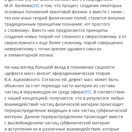
М.И. Беляева
[88]
о том, что процесс создания некоторых
основных положений квантовой физики, а вместе с ними –
тех или иных теорий физических полей, строится вопреки
традиционным принципам познания: «от простого
к сложному». Вместо них предлагаются принципы
создания новых теорий «от сложного к сверхсложному, а от
сверхсложного к еще более сложному, порой совершенно
невероятному с точки зрения здравого смысла
и элементарной логики.
На наш взгляд большой вклад в понимание сущности
«дефекта масс» вносит эфиродинамическая теория
В.А. Ацюковского. Согласно ей, дефект масс может быть
объяснен за счет перехода части материи из состава
частиц в окружающую их среду эфира
[89]
. В соответствии
с нашей концепцией, получается, что в результате любых
взаимодействий частиц физической материи происходит
перераспределение входящих в них частиц субфизической
материи. Данное перераспределение происходит вместе
с высвобождением частиц субфизической материи
и вступления их в различные взаимодействия, которые