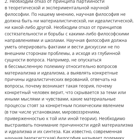
2. Необходим отказ от принципа партийности
в теоретической и экспериментальной научной
философии. По нашему мнению, научная философия не
должна быть ни материалистической, ни идеалистической,
ни какой-либо другой. Необходим отказ от принципов
состязательности и борьбы с какими-либо философскими
направлениями и школами. Научная философия должна
уметь оперировать фактами и вести дискуссии не по
внешним сторонам проблемы, а исходя из глубинной
сущности вопроса. Например, не опускаться
в бессмысленную полемику относительно вопросов
материализма и идеализма, а выявлять конкретные
причины идеалистических верований, отвечать на
вопросы, почему возникает такая теория, почему
конкретный человек верит, что скрывается за теми или
иными мыслями и чувствами, какие материальные
процессы стоят за конкретным психическим явлением
(в том числе установками, мировоззрениям,
приверженностью к той или иной теории). Необходимо
выстраивать понимание причинности идей материализма
и идеализма и их синтеза. Как известно, современная
научная (марксистская) философия называет полемику