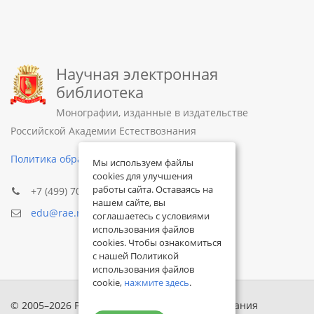
Научная электронная
библиотека
Монографии, изданные в издательстве
Российской Академии Естествознания
Политика обработки персональных данных
Мы используем файлы
cookies для улучшения
работы сайта. Оставаясь на
+7 (499) 705-72-30
нашем сайте, вы
edu@rae.ru
соглашаетесь с условиями
использования файлов
cookies. Чтобы ознакомиться
с нашей Политикой
использования файлов
cookie,
нажмите здесь
.
© 2005–2026 Российская академия естествознания