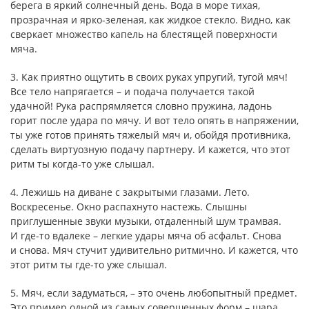
берега в яркий солнечный день. Вода в море тихая,
прозрачная и ярко-зеленая, как жидкое стекло. Видно, как
сверкает множество капель на блестящей поверхности
мяча.
3. Как приятно ощутить в своих руках упругий, тугой мяч!
Все тело напрягается – и подача получается такой
удачной! Рука распрямляется словно пружина, ладонь
горит после удара по мячу. И вот тело опять в напряжении,
ты уже готов принять тяжелый мяч и, обойдя противника,
сделать виртуозную подачу партнеру. И кажется, что этот
ритм ты когда-то уже слышал.
4. Лежишь на диване с закрытыми глазами. Лето.
Воскресенье. Окно распахнуто настежь. Слышны
приглушенные звуки музыки, отдаленный шум трамвая.
И где-то вдалеке – легкие удары мяча об асфальт. Снова
и снова. Мяч стучит удивительно ритмично. И кажется, что
этот ритм ты где-то уже слышал.
5. Мяч, если задуматься, – это очень любопытный предмет.
Это пример одной из самых совершенных форм – шара.