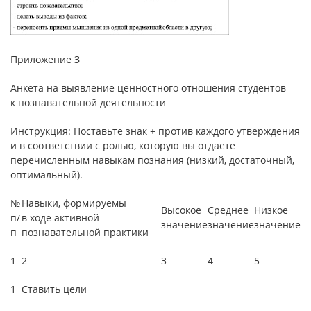
Приложение З
Анкета на выявление ценностного отношения студентов
к познавательной деятельности
Инструкция: Поставьте знак + против каждого утверждения
и в соответствии с ролью, которую вы отдаете
перечисленным навыкам познания (низкий, достаточный,
оптимальный).
№
Навыки, формируемы
Высокое
Среднее
Низкое
п/
в ходе активной
значение
значение
значение
п
познавательной практики
1
2
3
4
5
1
Ставить цели