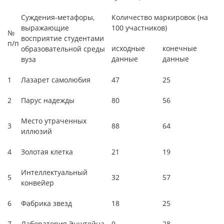
Суждения-метафоры,
Количество маркировок (на
выражающие
100 участников)
№
восприятие студентами
п/п
исходные
конечные
образовательной среды
данные
данные
вуза
1
Лазарет самолюбия
47
25
2
Парус надежды
80
56
Место утраченных
3
88
64
иллюзий
4
Золотая клетка
21
19
Интеллектуальный
5
32
57
конвейер
6
Фабрика звезд
18
25
7
Лаборатория Энштейна
9
28