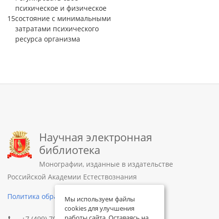
психическое и физическое
15
состояние с минимальными
затратами психического
ресурса организма
Научная электронная
библиотека
Монографии, изданные в издательстве
Российской Академии Естествознания
Политика обработки персональных данных
Мы используем файлы
cookies для улучшения
работы сайта. Оставаясь на
+7 (499) 705-72-30