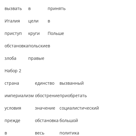
вызвать
в
принять
Италия
цели
в
приступ
круги
Польше
обстановка
польские
в
злоба
правые
Набор 2
страна
единство
вызванный
империализм
обострение
приобретать
условия
значение
социалистический
прежде
обстановка
большой
в
весь
политика