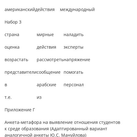
американский
действия
международный
Набор 3
страна
мирные
наладить
оценка
действия
эксперты
возрастать
рассмотреть
напряжение
представители
сообщение
помогать
в
арабские
персонал
т.е.
из
Приложение Г
Анкета-метафора на выявление отношения студентов
к среде образования (Адаптированный вариант
аналогичной анкеты Ю.С. Мануйлова)