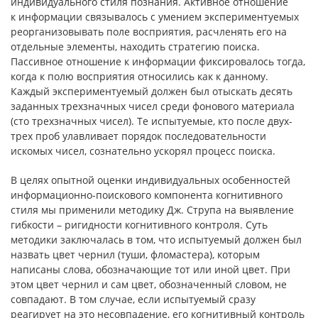
индивидуального стиля познания. Активное отношение
к информации связывалось с умением экспериментуемых
реорганизовывать поле восприятия, расчленять его на
отдельные элементы, находить стратегию поиска.
Пассивное отношение к информации фиксировалось тогда,
когда к полю восприятия относились как к данному.
Каждый экспериментуемый должен был отыскать десять
заданных трехзначных чисел среди фонового материала
(сто трехзначных чисел). Те испытуемые, кто после двух-
трех проб улавливает порядок последовательности
искомых чисел, сознательно ускорял процесс поиска.
В целях опытной оценки индивидуальных особенностей
информационно-поискового компонента когнитивного
стиля мы применили методику Дж. Струпа на выявление
гибкости – ригидности когнитивного контроля. Суть
методики заключалась в том, что испытуемый должен был
назвать цвет чернил (туши, фломастера), которым
написаны слова, обозначающие тот или иной цвет. При
этом цвет чернил и сам цвет, обозначенный словом, не
совпадают. В том случае, если испытуемый сразу
реагирует на это несовпадение, его когнитивный контроль