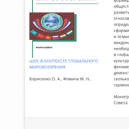
формир
обществ
развити
этносов
опреде
сформир
и осмыс
макдон
необход
в глоб
культур
ШОС В КОНТЕКСТЕ ГЛОБАЛЬНОГО
феномен
МИРОВОЗЗРЕНИЯ
демонс
скольк
Борисенко О. А., Фомина М. Н.,
гармон
Моногр
Совета 