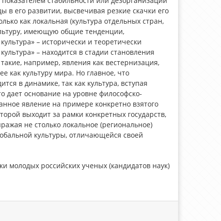
 показателем стабильности или дезорганизации
ы в его развитии, высвечивая резкие скачки его
лько как локальная (культура отдельных стран,
культуру, имеющую общие тенденции,
культура» – исторически и теоретически
культура» – находится в стадии становления
такие, например, явления как вестернизация,
 как культуру мира. Но главное, что
тся в динамике, так как культура, вступая
о дает основание на уровне философско-
данное явление на примере конкретно взятого
торой выходит за рамки конкретных государств,
ажая не столько локальное (региональное)
лобальной культуры, отличающейся своей
и молодых российских ученых (кандидатов наук)