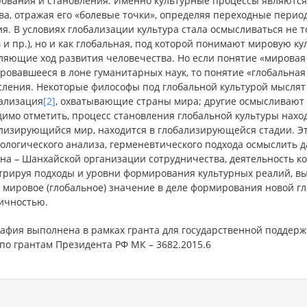
ования и становления. Именно культурные процессы являются
а, отражая его «болевые точки», определяя переходные период
я. В условиях глобализации культура стала осмысливаться не то
 и пр.), но и как глобальная, под которой понимают мировую 
ляющие ход развития человечества. Но если понятие «мировая 
овавшееся в лоне гуманитарных наук, то понятие «глобальная 
ления. Некоторые философы под глобальной культурой мыслят 
ализация
[2]
, охватывающие страны мира; другие осмысливают ее
имо отметить, процесс становления глобальной культуры находи
ализирующийся мир, находится в глобализирующейся стадии. Эт
ологического анализа, герменевтического подхода осмыслить 
а – Шанхайской организации сотрудничества, деятельность ко
трируя подходы и уровни формирования культурных реалий, выр
о мировое (глобальное) значение в деле формирования новой г
ичностью.
афия выполнена в рамках гранта для государственной поддержк
по грантам Президента РФ МК – 3682.2015.6