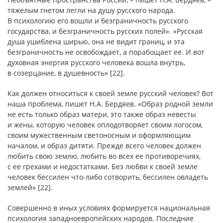
тяжелым гнетом легли на душу русского народа.
В психологию его вошли и безграничность русского
государства, и безграничность русских полей». «Русская
душа ушиблена ширью, она не видит границ, и эта
безграничность не освобождает, а порабощает ее. И вот
духовная энергия русского человека вошла внутрь,
в созерцание, в душевность» [22].
Как должен относиться к своей земле русский человек? Вот
наша проблема, пишет Н.А. Бердяев. «Образ родной земли
не есть только образ матери, это также образ невесты
и жены, которую человек оплодотворяет своим логосом,
своим мужественным светоносным и оформляющим
началом, и образ дитяти. Прежде всего человек должен
любить свою землю, любить во всех ее противоречиях,
с ее грехами и недостатками. Без любви к своей земле
человек бессилен что-либо сотворить, бессилен овладеть
землей» [22].
Совершенно в иных условиях формируется национальная
психология западноевропейских народов. Последние