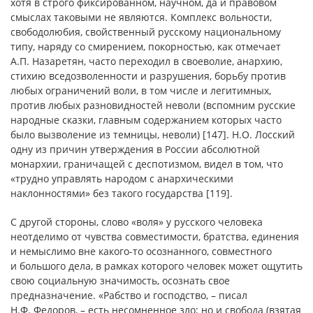
хотя в строго фиксированном, научном, да и правовом
смыслах таковыми не являются. Комплекс вольности,
свободолюбия, свойственный русскому национальному
типу, наряду со смирением, покорностью, как отмечает
А.П. Назаретян, часто переходил в своеволие, анархию,
стихию вседозволенности и разрушения, борьбу против
любых ограничений воли, в том числе и легитимных,
против любых разновидностей неволи (вспомним русские
народные сказки, главным содержанием которых часто
было вызволение из темницы, неволи) [147]. Н.О. Лосский
одну из причин утверждения в России абсолютной
монархии, граничащей с деспотизмом, видел в том, что
«трудно управлять народом с анархическими
наклонностями» без такого государства [119].
С другой стороны, слово «воля» у русского человека
неотделимо от чувства совместимости, братства, единения
и немыслимо вне какого-то осознанного, совместного
и большого дела, в рамках которого человек может ощутить
свою социальную значимость, осознать свое
предназначение. «Рабство и господство, – писал
Н.Ф. Федоров, – есть несомненное зло; но и свобода (взятая