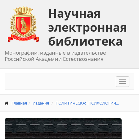
Научная
электронная
библиотека
Монографии, изданные в издательстве
Российской Академии Естествознания
Toggle
navigat
Главная
Издания
ПОЛИТИЧЕСКАЯ ПСИХОЛОГИЯ...