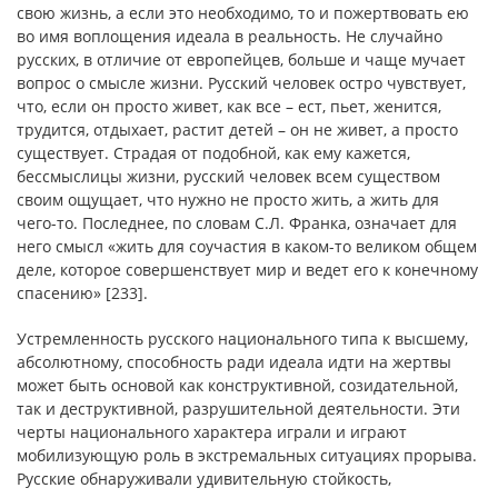
свою жизнь, а если это необходимо, то и пожертвовать ею
во имя воплощения идеала в реальность. Не случайно
русских, в отличие от европейцев, больше и чаще мучает
вопрос о смысле жизни. Русский человек остро чувствует,
что, если он просто живет, как все – ест, пьет, женится,
трудится, отдыхает, растит детей – он не живет, а просто
существует. Страдая от подобной, как ему кажется,
бессмыслицы жизни, русский человек всем существом
своим ощущает, что нужно не просто жить, а жить для
чего-то. Последнее, по словам С.Л. Франка, означает для
него смысл «жить для соучастия в каком-то великом общем
деле, которое совершенствует мир и ведет его к конечному
спасению» [233].
Устремленность русского национального типа к высшему,
абсолютному, способность ради идеала идти на жертвы
может быть основой как конструктивной, созидательной,
так и деструктивной, разрушительной деятельности. Эти
черты национального характера играли и играют
мобилизующую роль в экстремальных ситуациях прорыва.
Русские обнаруживали удивительную стойкость,