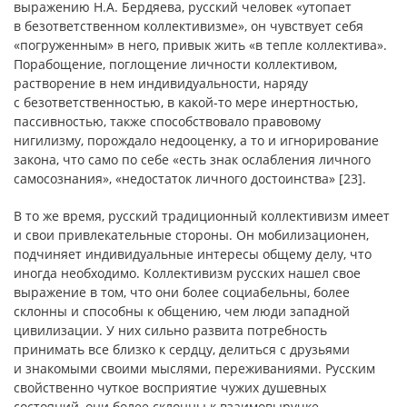
выражению Н.А. Бердяева, русский человек «утопает
в безответственном коллективизме», он чувствует себя
«погруженным» в него, привык жить «в тепле коллектива».
Порабощение, поглощение личности коллективом,
растворение в нем индивидуальности, наряду
с безответственностью, в какой-то мере инертностью,
пассивностью, также способствовало правовому
нигилизму, порождало недооценку, а то и игнорирование
закона, что само по себе «есть знак ослабления личного
самосознания», «недостаток личного достоинства» [23].
В то же время, русский традиционный коллективизм имеет
и свои привлекательные стороны. Он мобилизационен,
подчиняет индивидуальные интересы общему делу, что
иногда необходимо. Коллективизм русских нашел свое
выражение в том, что они более социабельны, более
склонны и способны к общению, чем люди западной
цивилизации. У них сильно развита потребность
принимать все близко к сердцу, делиться с друзьями
и знакомыми своими мыслями, переживаниями. Русским
свойственно чуткое восприятие чужих душевных
состояний, они более склонны к взаимовыручке,