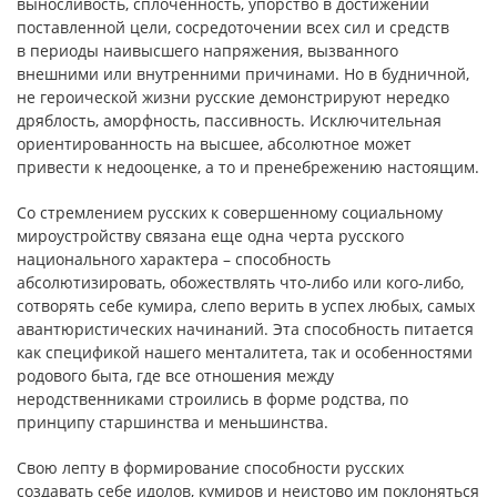
выносливость, сплоченность, упорство в достижении
поставленной цели, сосредоточении всех сил и средств
в периоды наивысшего напряжения, вызванного
внешними или внутренними причинами. Но в будничной,
не героической жизни русские демонстрируют нередко
дряблость, аморфность, пассивность. Исключительная
ориентированность на высшее, абсолютное может
привести к недооценке, а то и пренебрежению настоящим.
Со стремлением русских к совершенному социальному
мироустройству связана еще одна черта русского
национального характера – способность
абсолютизировать, обожествлять что-либо или кого-либо,
сотворять себе кумира, слепо верить в успех любых, самых
авантюристических начинаний. Эта способность питается
как спецификой нашего менталитета, так и особенностями
родового быта, где все отношения между
неродственниками строились в форме родства, по
принципу старшинства и меньшинства.
Свою лепту в формирование способности русских
создавать себе идолов, кумиров и неистово им поклоняться