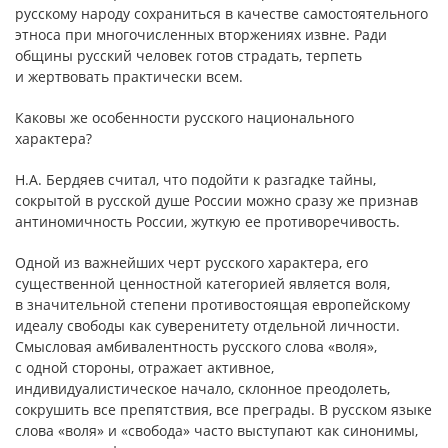
русскому народу сохраниться в качестве самостоятельного
этноса при многочисленных вторжениях извне. Ради
общины русский человек готов страдать, терпеть
и жертвовать практически всем.
Каковы же особенности русского национального
характера?
Н.А. Бердяев считал, что подойти к разгадке тайны,
сокрытой в русской душе России можно сразу же признав
антиномичность России, жуткую ее противоречивость.
Одной из важнейших черт русского характера, его
существенной ценностной категорией является воля,
в значительной степени противостоящая европейскому
идеалу свободы как суверенитету отдельной личности.
Смысловая амбивалентность русского слова «воля»,
с одной стороны, отражает активное,
индивидуалистическое начало, склонное преодолеть,
сокрушить все препятствия, все преграды. В русском языке
слова «воля» и «свобода» часто выступают как синонимы,