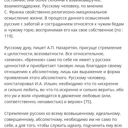
взаимоподдержке. Русскому человеку, по мнению
С. Франка свойственно религиозно-эмоциональное
осмысление жизни. В процессе данного осмысления
русские с заботой и состраданием относятся к чужим бедам
и чужому горю, воспринимая его как свое собственное [по :
119].
Русскому духу, пишет А.П. Назаретян, присуще стремление
к целостности, всеохватности. Все относительное,
«земное», «бренное» само по себе не имеет у русских
ценностей и приобретает таковую лишь благодаря своему
отношению к абсолютному, лишь как выражение и форма
проявления этого абсолютного. Русскому человеку,
констатировал И.А. Ильин, необходимо что-то «искренне
и сильно любить, во что-то искренне и сильно верить», ибо
его ум и воля «приводятся в движение любовью (или,
соответственно, ненавистью) и верою» [75].
Стремление русских ко всему возвышенному, идеальному,
совершенному, абсолютному, необходимо им не само по
себе, а для того, чтобы служить идеалу, подчинить ему всю