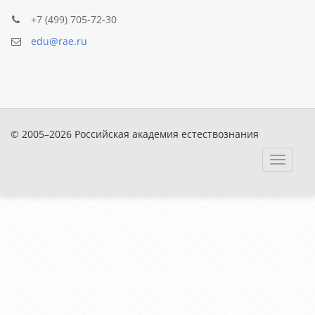
+7 (499) 705-72-30
edu@rae.ru
© 2005–2026 Российская академия естествознания
Toggle
navigat