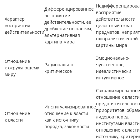
Недифференцирова
Дифференцированное
восприятие
восприятие
Характер
действительности,
действительности, ее
восприятия
целостный охват
дробление по частям,
действительности
предметов, неприя
альтернативная
плюралистической
картина мира
картины мира
Эмоционально-
Отношение
Рационально-
чувственное,
к окружающему
критическое
идеалистически
миру
интуитивное
Сакрализированное
отношение к власти
предпочтительност
Институализированное
приоритетов, образ
Отношение
отношение к власти
лидеров перед
к власти
как к источнику
институтами власти
порядка, законности
отношение к власти
источнику, критер