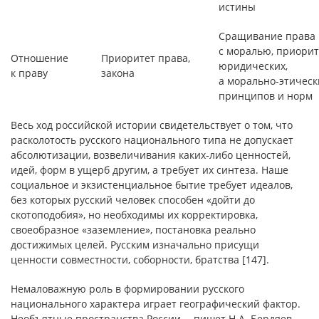
истины
Сращивание права
с моралью, приорит
Отношение
Приоритет права,
юридических,
к праву
закона
а морально-этическ
принципов и норм
Весь ход российской истории свидетельствует о том, что
расколотость русского национального типа не допускает
абсолютизации, возвеличивания каких-либо ценностей,
идей, форм в ущерб другим, а требует их синтеза. Наше
социальное и экзистенциальное бытие требует идеалов,
без которых русский человек способен «дойти до
скотоподобия», но необходимы их корректировка,
своеобразное «заземление», постановка реально
достижимых целей. Русским изначально присущи
ценности совместности, соборности, братства [147].
Немаловажную роль в формировании русского
национального характера играет географический фактор.
Необъятные пространства России, – пишет Н.А. Бердяев, –