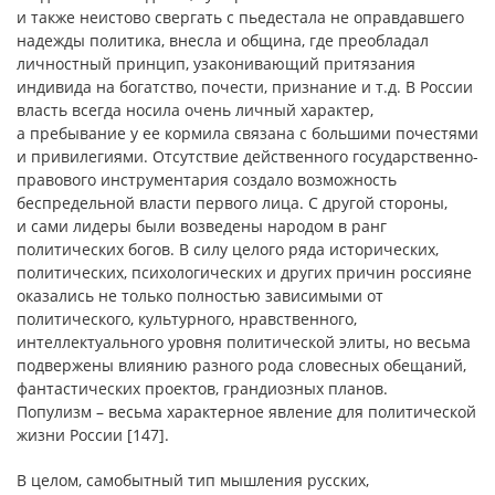
и также неистово свергать с пьедестала не оправдавшего
надежды политика, внесла и община, где преобладал
личностный принцип, узаконивающий притязания
индивида на богатство, почести, признание и т.д. В России
власть всегда носила очень личный характер,
а пребывание у ее кормила связана с большими почестями
и привилегиями. Отсутствие действенного государственно-
правового инструментария создало возможность
беспредельной власти первого лица. С другой стороны,
и сами лидеры были возведены народом в ранг
политических богов. В силу целого ряда исторических,
политических, психологических и других причин россияне
оказались не только полностью зависимыми от
политического, культурного, нравственного,
интеллектуального уровня политической элиты, но весьма
подвержены влиянию разного рода словесных обещаний,
фантастических проектов, грандиозных планов.
Популизм – весьма характерное явление для политической
жизни России [147].
В целом, самобытный тип мышления русских,