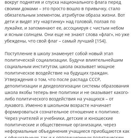
вокруг поднятия и спуска национального флага перед
своими домами – это просто вошло в привычку, стало
обязательным элементом, атрибутом образа жизни. Вот
дети и видят эту «картинку» над головой, ползая по
лужайке, и запоминают ее, ассоциируя с чистым небом
и ясным солнцем. Они еще не знают слова «флаг», но уже
убеждены, что свой флаг – самый лучший [154].
Поступление в школу знаменует собой новый этап
политической социализации. Будучи влиятельнейшим
социальным институтом, школа оказывает мощное
политическое воздействие на будущих граждан.
Утверждения о том, что после распада СССР,
деполитизации и деидеологизации системы образования
школа якобы теперь вне политики и не оказывает какого-
либо политического воздействия на учащихся – от
лукавого. Именно в школьном возрасте начинает
формироваться сознательное отношение к политике.
Через учителей и учебники, детские и юношеские
политические и общественные организации, через
неформальные объединения учащиеся приобщаются как
к официальным, так и к оппозиционным политическим