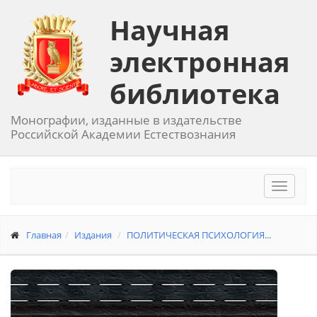
Научная
электронная
библиотека
Монографии, изданные в издательстве
Российской Академии Естествознания
Toggle
navigat
Главная
Издания
ПОЛИТИЧЕСКАЯ ПСИХОЛОГИЯ...