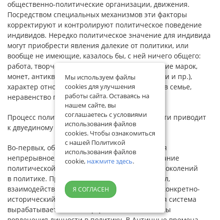
общественно-политические организации, движения.
Посредством специальных механизмов эти факторы
корректируют и контролируют политическое поведение
индивидов. Нередко политическое значение для индивида
могут приобрести явления далекие от политики, или
вообще не имеющие, казалось бы, с ней ничего общего:
работа, творчество, хобби (коллекционирование марок,
монет, антиквариата, политической символики и пр.),
Мы используем файлы
характер отношений с природой, отношения в семье,
cookies для улучшения
работы сайта. Оставаясь на
неравенство полов и т.п.
нашем сайте, вы
соглашаетесь с условиями
Процесс политической социализации личности приводит
использования файлов
к двуединому результату.
cookies. Чтобы ознакомиться
с нашей Политикой
Во-первых, обеспечивается и поддерживается
использования файлов
непрерывное, бесперебойное функционирование
cookie,
нажмите здесь
.
политической системы общества при смене поколений
в политике. При этом, по словам Е.Б. Шестопал,
взаимодействие политики и человека имеет конкретно-
Я СОГЛАСЕН
исторический характер. Каждая политическая система
вырабатывает свои специфические механизмы
вовлечения личности в политику. В Античные времена