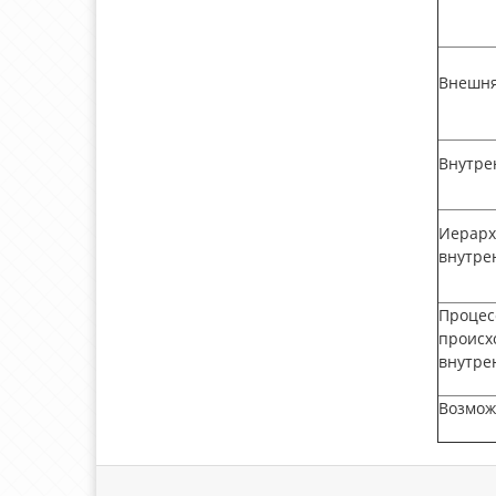
Внешня
Внутре
Иерарх
внутре
Процес
происх
внутре
Возмож