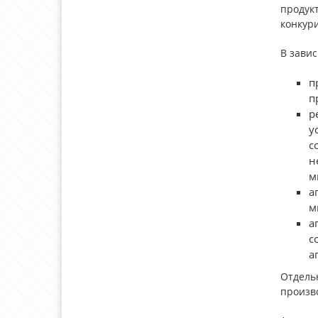
продук
конкур
В зави
п
п
р
у
с
н
м
а
м
а
с
а
Отдель
произв