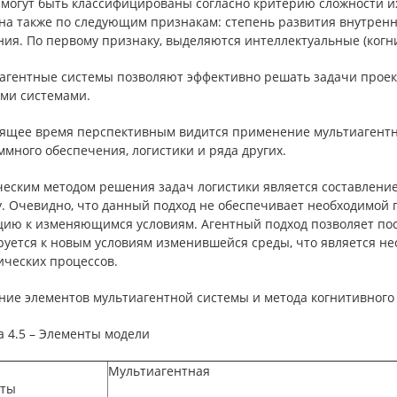
 могут быть классифицированы согласно критерию сложности и
на также по следующим признакам: степень развития внутренн
ния. По первому признаку, выделяются интеллектуальные (когн
агентные системы позволяют эффективно решать задачи проек
ми системами.
оящее время перспективным видится применение мультиагентн
много обеспечения, логистики и ряда других.
ческим методом решения задач логистики является составлен
. Очевидно, что данный подход не обеспечивает необходимой 
цию к изменяющимся условиям. Агентный подход позволяет пост
руется к новым условиям изменившейся среды, что является 
ических процессов.
ие элементов мультиагентной системы и метода когнитивного 
а 4.5 – Элементы модели
Мультиагентная
ты