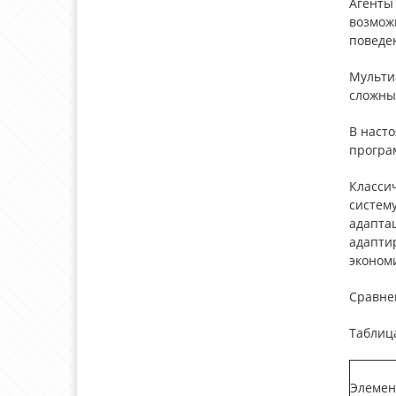
Агенты
возмож
поведе
Мульти
сложны
В наст
програм
Класси
систему
адапта
адапти
эконом
Сравнен
Таблиц
Элемен