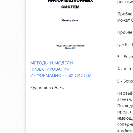
реакция
Пробле
может б
Проблем
где P –
E - Env
МЕТОДЫ И МОДЕЛИ
A - Actu
ПРОЕКТИРОВАНИЯ
ИНФОРМАЦИОННЫХ СИСТЕМ
S - Sens
Кудряшова Э. Е.,
Первый
агента
Послед
предста
имеющи
соперни
комбин