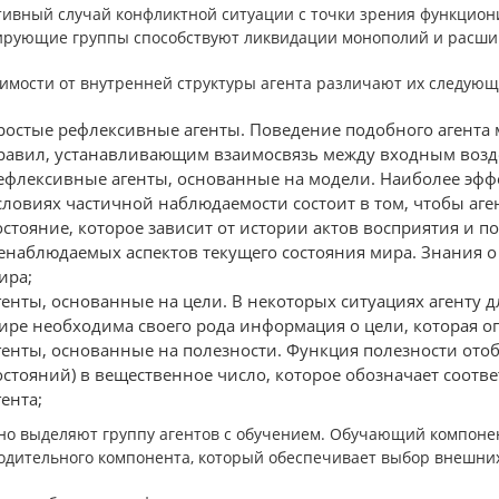
тивный случай конфликтной ситуации с точки зрения функцион
ирующие группы способствуют ликвидации монополий и расши
симости от внутренней структуры агента различают их следующ
ростые рефлексивные агенты. Поведение подобного агента
равил, устанавливающим взаимосвязь между входным возде
ефлексивные агенты, основанные на модели. Наиболее эфф
словиях частичной наблюдаемости состоит в том, чтобы аге
остояние, которое зависит от истории актов восприятия и п
енаблюдаемых аспектов текущего состояния мира. Знания о
ира;
генты, основанные на цели. В некоторых ситуациях агенту
ире необходима своего рода информация о цели, которая о
генты, основанные на полезности. Функция полезности отоб
остояний) в вещественное число, которое обозначает соот
гента;
но выделяют группу агентов с обучением. Обучающий компонен
одительного компонента, который обеспечивает выбор внешних