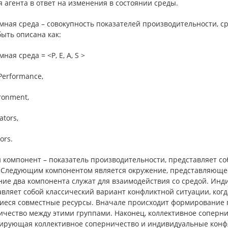
 агента в ответ на изменения в состоянии среды.
мная среда – совокупность показателей производительности, с
ыть описана как:
ная среда = <P, E, A, S >
 Performance,
ironment,
ators,
ors.
 компонент – показатель производительности, представляет с
. Следующим компонентом является окружение, представляющее
ние два компонента служат для взаимодействия со средой. Инд
вляет собой классический вариант конфликтной ситуации, ког
еся совместные ресурсы. Вначале происходит формирование гр
чество между этими группами. Наконец, коллективное сопернич
ирующая коллективное соперничество и индивидуальные конфл