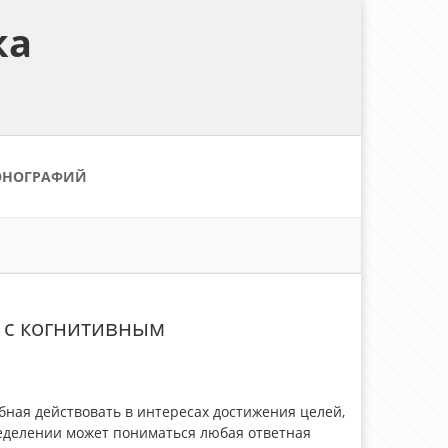
ка
ОНОГРАФИЙ
 с когнитивным
бная действовать в интересах достижения целей,
еделении может пониматься любая ответная