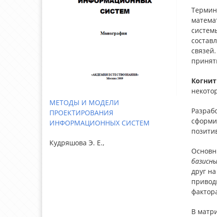
Термин 
матема
систем
состав
связей
принят
Когнит
некото
МЕТОДЫ И МОДЕЛИ
Разрабо
ПРОЕКТИРОВАНИЯ
сформи
ИНФОРМАЦИОННЫХ СИСТЕМ
позити
Кудряшова Э. Е.,
Основн
базисн
друг на
привод
фактор
В матр