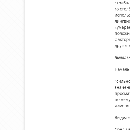
столбца
ro стол
использ
лингвис
«умерен
положи
фактор
другого
Выявле
Началь
"сильно
значени
просма
по нему
изменяе
Выделе
Среди 