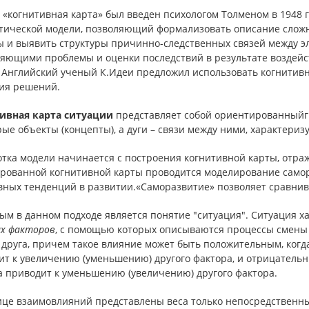
«когнитивная карта» был введен психологом Толменом в 1948 го
тической модели, позволяющий формализовать описание сложн
ы и выявить структуры причинно-следственных связей между эл
ляющими проблемы и оценки последствий в результате воздейс
. Английский ученый К.Идеи предложил использовать когнитив
ия решений.
ивная карта ситуации
представляет собой ориентированныйгр
рые объекты (концепты), а дуги – связи между ними, характер
тка модели начинается с построения когнитивной карты, отра
рованной когнитивной карты проводится моделирование самор
вных тенденций в развитии.«Саморазвитие» позволяет сравни
ым в данном подходе является понятие "ситуация". Ситуация х
ых факторов
, с помощью которых описываются процессы смены 
 друга, причем такое влияние может быть положительным, когд
ит к увеличению (уменьшению) другого фактора, и отрицательн
а приводит к уменьшению (увеличению) другого фактора.
ице взаимовлияний представлены веса только непосредственны