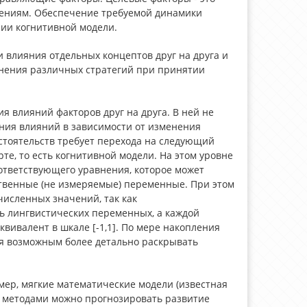
чениям. Обеспечение требуемой динамики
нии когнитивной модели.
 влияния отдельных концептов друг на друга и
енения различных стратегий при принятии
я влияний факторов друг на друга. В ней не
ния влияний в зависимости от изменения
бстоятельств требует перехода на следующий
е, то есть когнитивной модели. На этом уровне
ответствующего уравнения, которое может
ственные (не измеряемые) переменные. При этом
исленных значений, так как
ь лингвистических переменных, а каждой
вивалент в шкале [-1,1]. По мере накопления
ся возможным более детально раскрывать
ер, мягкие математические модели (известная
 методами можно прогнозировать развитие