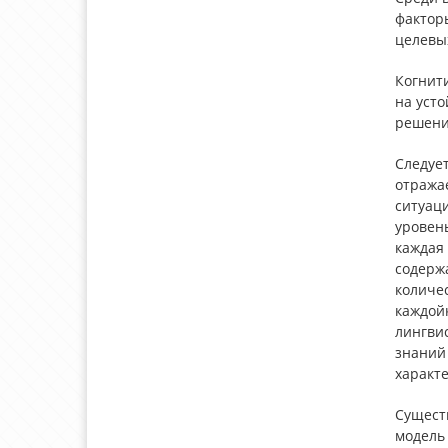
фактор
целевых
Когнит
на уст
решени
Следует
отража
ситуаци
уровень
каждая
содерж
количе
каждой
лингвис
знаний
характ
Сущест
модель