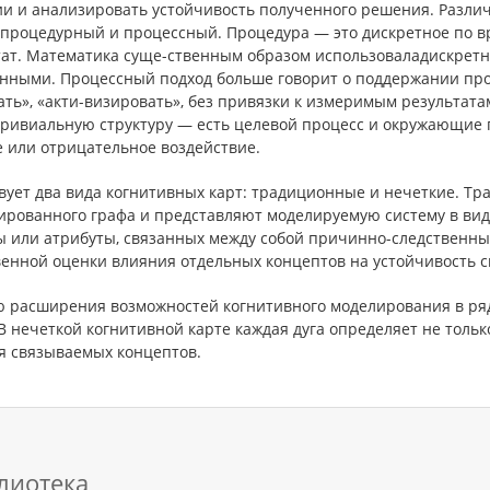
ии и анализировать устойчивость полученного решения. Разли
 процедурный и процессный. Процедура — это дискретное по 
тат. Математика суще-ственным образом использоваладискретн
нными. Процессный подход больше говорит о поддержании проц
ть», «акти-визировать», без привязки к измеримым результата
тривиальную структуру — есть целевой процесс и окружающие 
е или отрицательное воздействие.
вует два вида когнитивных карт: традиционные и нечеткие. Тр
ированного графа и представляют моделируемую систему в вид
ы или атрибуты, связанных между собой причинно-следственны
венной оценки влияния отдельных концептов на устойчивость с
ю расширения возможностей когнитивного моделирования в ря
В нечеткой когнитивной карте каждая дуга определяет не тольк
я связываемых концептов.
лиотека