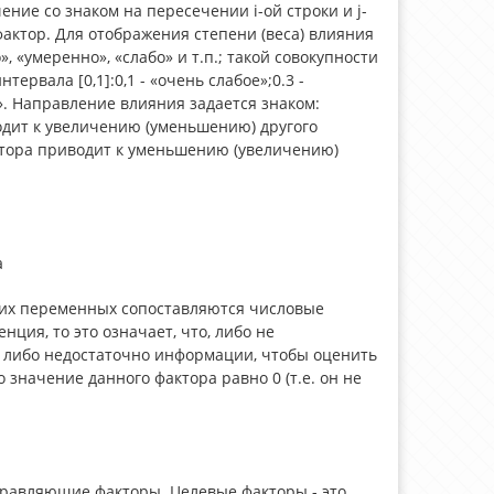
ние со знаком на пересечении i-ой строки и j-
фактор. Для отображения степени (веса) влияния
 «умеренно», «слабо» и т.п.; такой совокупности
рвала [0,1]:0,1 - «очень слабое»;0.3 -
е». Направление влияния задается знаком:
одит к увеличению (уменьшению) другого
ктора приводит к уменьшению (увеличению)
а
еских переменных сопоставляются числовые
нция, то это означает, что, либо не
 либо недостаточно информации, чтобы оценить
начение данного фак­тора равно 0 (т.е. он не
правляющие факторы. Целевые факторы - это