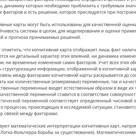
ы, динамику которых необходимо приблизить к требуемым зна
 факторов и есть решение, которое преследуется при построе
ивные карты могут быть использованы для качественной оценки
ойчивость системы в целом, для моделирования и оценки прим
й и прогноза принимаемых решений.
 отметить, что когнитивная карта отображает лишь факт наличи
ется ни детальный характер этих влияний, ни динамика измене
и, ни временные изменения самих факторов. Учет всех этих о
 структуризации информации, отображенной в когнитивной карт
 связь между факторами когнитивной карты раскрывается до со
ать как количественные (измеряемые) переменные, так и каче
ственные переменные входят естественным образом в виде их ч
качественной переменной ставится в соответствие совокупност
тической переменной соответствует определенный числовой эк
 о процессах, происходящих в исследуемой ситуации, становит
ер связей между факторами.
вуют математические интерпретации когнитивных карт, наприм
 Лотка-Вольтерра борьбы за существование). Математическими