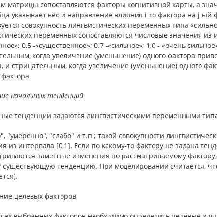
м матрицы сопоставляются факторы когнитивной карты, а значе
бца указывает вес и направление влияния i-ro фактора на j-ый 
уется совокупность лингвистических переменных типа «сильно»,
тических переменных сопоставляются числовые значения из инте
ное»; 0,5 -«существенное»; 0.7 -«сильное»; 1,0 - «очень сильно
тельным, когда увеличение (уменьшение) одного фактора прив
а, и отрицательным, когда увеличение (уменьшение) одного фа
 фактора.
ние начальных тенденций
ные тенденции задаются лингвистическими переменными тип
", "умеренно", "слабо" и т.п.; такой совокупности лингвистич
я из интервала [0,1]. Если по какому-то фактору не задана тенде
триваются заметные изменения по рассматриваемому фак­тору,
 существую­щую тенденцию. При моделировании считается, что з
тся).
ние целевых факторов
всех выбранных факторов необходимо определить целевые и у