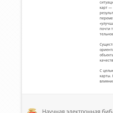
ситуац
карт —
резуль
переме
«улучша
почти 
тельно
Сущест
ориент
объект
качест
С цель
карты. 
влияни
Научная электронная биб